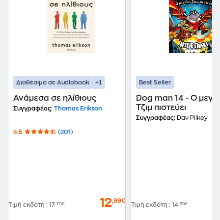
+1
Διαθέσιμο σε Audiobook
Best Seller
Ανάμεσα σε ηλίθιους
Dog man 14 - Ο μεγά
Τζιμ πιστεύει
Συγγραφέας:
Thomas Erikson
Συγγραφέας:
Dav Pilkey
4.5
(201)
12
,99€
Τιμή εκδότη
:
17
,70€
Τιμή εκδότη
:
14
,39€