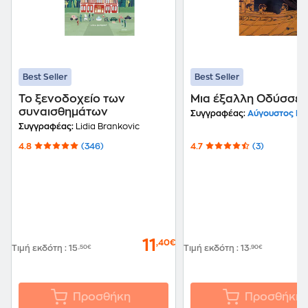
Best Seller
Best Seller
Το ξενοδοχείο των
Μια έξαλλη Οδύσσει
συναισθημάτων
Συγγραφέας:
Αύγουστος Κο
Συγγραφέας:
Lidia Brankovic
4.8
(346)
4.7
(3)
11
,40€
Τιμή εκδότη
:
15
,50€
Τιμή εκδότη
:
13
,90€
Προσθήκη
Προσθήκη