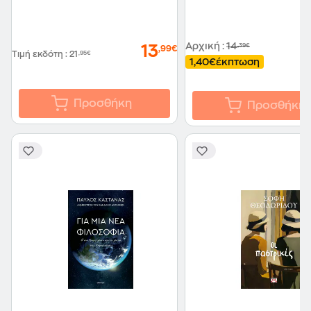
Αρχική
:
14
,39€
13
,99€
Τιμή εκδότη
:
21
,95€
1,40€
έκπτωση
Προσθήκη
Προσθήκη