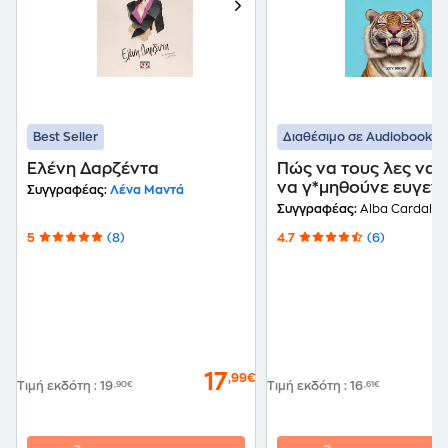
Best Seller
Διαθέσιμο σε Audiobook
Ελένη Δαρζέντα
Πώς να τους λες να 
να γ*μηθούνε ευγενι
Συγγραφέας:
Λένα Μαντά
Συγγραφέας:
Alba Cardalda
5
(8)
4.7
(6)
17
,99€
Τιμή εκδότη
:
19
,90€
Τιμή εκδότη
:
16
,61€