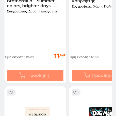
Brotherakia – Summer
Καθρέφτης
colors, brighter days –
Συγγραφέας:
Χάρης Πολίτη
Μικρή Ολλανδέζα
Συγγραφέας:
Δανάη Γεωργαντά
11
,53€
Τιμή εκδότη
:
12
,20€
Τιμή εκδότη
:
17
,70€
Προσθήκη
Προσθήκη