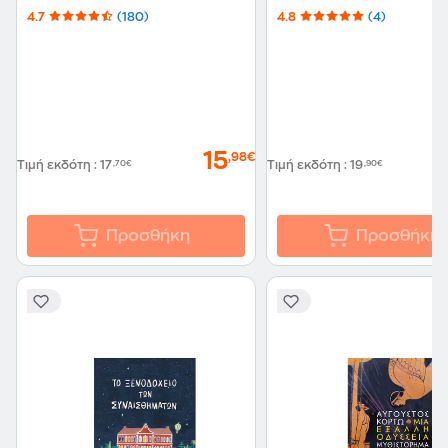
4.7
(180)
4.8
(4)
15
,98€
Τιμή εκδότη
:
17
,70€
Τιμή εκδότη
:
19
,90€
Προσθήκη
Προσθήκη