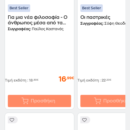
Best Seller
Best Seller
Για μια νέα φιλοσοφία - Ο
Οι παστρικές
άνθρωπος μέσα από τα
Συγγραφέας:
Σόφη Θεοδωρ
μάτια της Αστροφυσικής
Συγγραφέας:
Παύλος Καστανάς
16
,99€
Τιμή εκδότη
:
18
,80€
Τιμή εκδότη
:
22
,20€
Προσθήκη
Προσθήκη