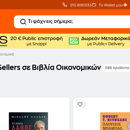
210 8181333
Το Wallet μου
20 € Public επιστροφή
Δωρεάν Μεταφορικ
με Snappi
με Public+ Delivery
ονομικά
ellers σε Βιβλία Οικονομικών
586 προϊόντα