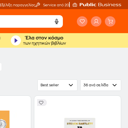
Εξέλιξη παραγγελίας
Service από 20'
ά
Έλα στον κόσμο
των ηχητικών βιβλίων
Best seller
36 ανά σελίδα