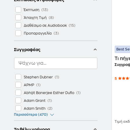
Έκπτωση
Άπαιχτη Τιμή
Διαθέσιμο σε Audiobook
Προπαραγγελία
Συγγραφέας
Best Se
Τι πή
Συγγραφ
Stephen Dubner
5
APMP
Abhijit Banerjee Esther Duflo
Adam Grant
Adam Smith
Περισσότερα (470)
Τιμή εκ
Το θέλω γρήγορα