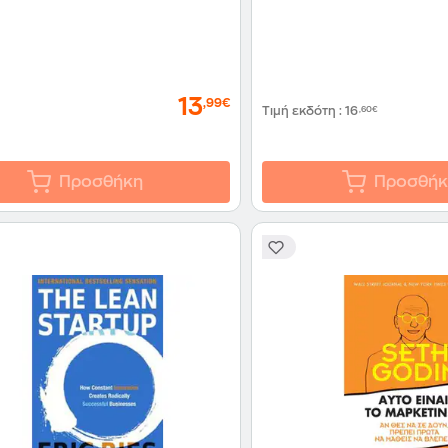
13
,99€
Τιμή εκδότη
:
16
,60€
Προσθήκη
Προσθήκ