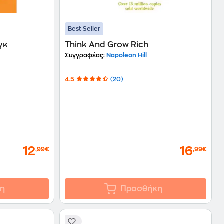
Best Seller
γκ
Think And Grow Rich
Συγγραφέας:
Napoleon Hill
4.5
(20)
12
16
,99€
,99€
η
Προσθήκη