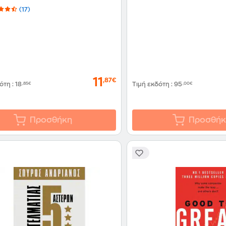
(17)
11
,87€
δότη
:
18
,85€
Τιμή εκδότη
:
95
,00€
Προσθήκη
Προσθήκ