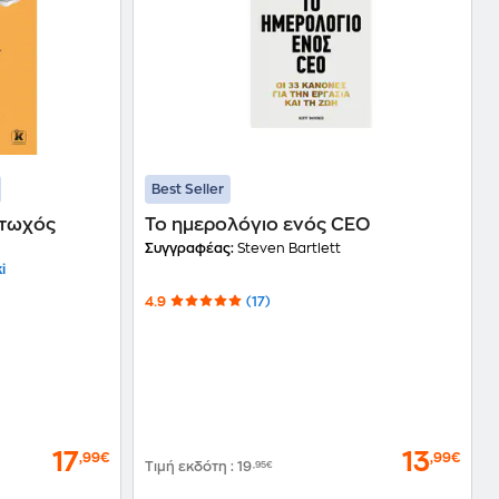
Best Seller
Φτωχός
Το ημερολόγιο ενός CEO
Συγγραφέας:
Steven Bartlett
i
4.9
(17)
17
13
,99€
,99€
Τιμή εκδότη
:
19
,95€