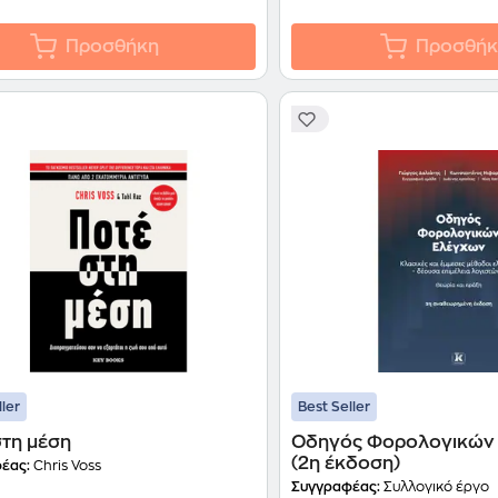
Προσθήκη
Προσθήκ
ller
Best Seller
στη μέση
Οδηγός Φορολογικών
(2η έκδοση)
έας:
Chris Voss
Συγγραφέας:
Συλλογικό έργο