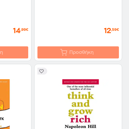
14
12
,99€
,59€
η
Προσθήκη