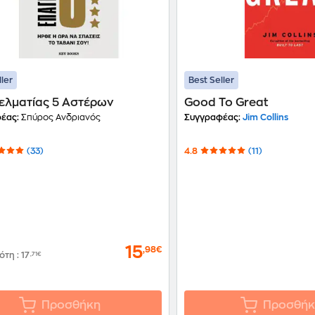
ller
Best Seller
ελματίας 5 Αστέρων
Good To Great
έας:
Σπύρος Ανδριανός
Συγγραφέας:
Jim Collins
(33)
4.8
(11)
15
,98€
δότη
:
17
,71€
Προσθήκη
Προσθήκ