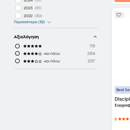
2024
2023
2022
Περισσότερα (32)
Αξιολόγηση
115
284
και πάνω
297
και πάνω
Best Se
Discipl
Συγγραφ
5