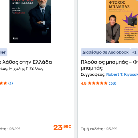
+1
ller
Διαθέσιμο σε Audiobook
γε λάθος στην Ελλάδα
Πλούσιος μπαμπάς – 
μπαμπάς
έας:
Μιχάλης Γ. Σάλλας
Συγγραφέας:
Robert T. Kiyosak
(1)
4.8
(36)
23
,99€
δότη
:
26
,00€
Τιμή εκδότη
:
25
,50€