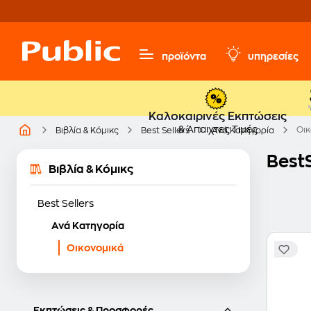
προϊόντα
υπηρεσίες
Καλοκαιρινές Εκπτώσεις
& Άπαιχτες Τιμές
Οικ
Βιβλία & Κόμικς
Best Sellers
Ανά Κατηγορία
BestS
Βιβλία & Κόμικς
Best Sellers
Ανά Κατηγορία
Οικονομικά
Εκπτώσεις & Προσφορές