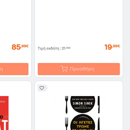
85
19
,99€
,99€
Τιμή εκδότη
:
21
,95€
η
Προσθήκη