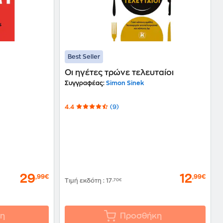
Best Seller
Οι ηγέτες τρώνε τελευταίοι
Συγγραφέας:
Simon Sinek
4.4
(9)
29
12
,99€
,99€
Τιμή εκδότη
:
17
,70€
η
Προσθήκη