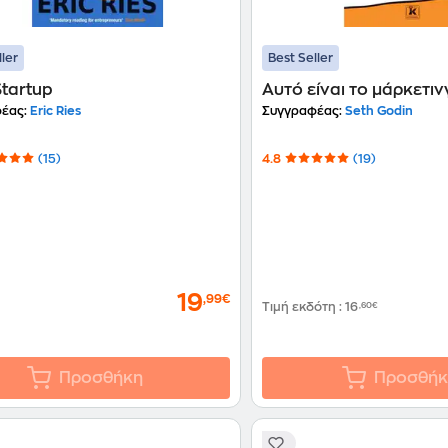
ller
Best Seller
tartup
Αυτό είναι το μάρκετιν
έας:
Eric Ries
Συγγραφέας:
Seth Godin
(15)
4.8
(19)
19
,99€
Τιμή εκδότη
:
16
,60€
Προσθήκη
Προσθήκ