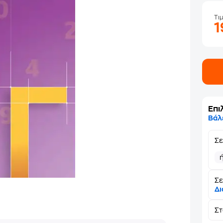
Τι
Επι
Βάλ
Σ
Σε
Δι
Σ