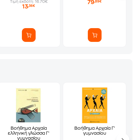
79
Τιμή εκδότη: 16.70€
,89€
13
,36€
Βοήθημα Αρχαία
Βοήθημα Αρχαία Γ'
ελληνική γλώσσα Γ'
γυμνασίου
γυμνασίου