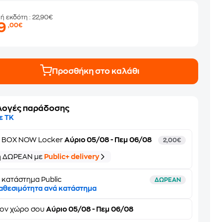
μή εκδότη
: 22,90€
19
,00€
Προσθήκη στο καλάθι
λογές παράδοσης
ε ΤΚ
ε
BOX NOW Locker
Αύριο 05/08 - Πεμ 06/08
2,00€
ή ΔΩΡΕΑΝ με
Public+ delivery
 κατάστημα Public
ΔΩΡΕΑΝ
αθεσιμότητα ανά κατάστημα
τον
χώρο σου
Αύριο 05/08 - Πεμ 06/08