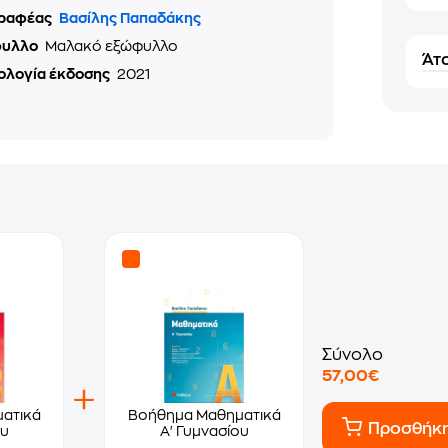
ραφέας
Βασίλης Παπαδάκης
φυλλο
Μαλακό εξώφυλλο
Άτο
ολογία έκδοσης
2021
Σύνολο
57,00€
ατικά
Βοήθημα Μαθηματικά
Προσθήκ
ου
Α' Γυμνασίου