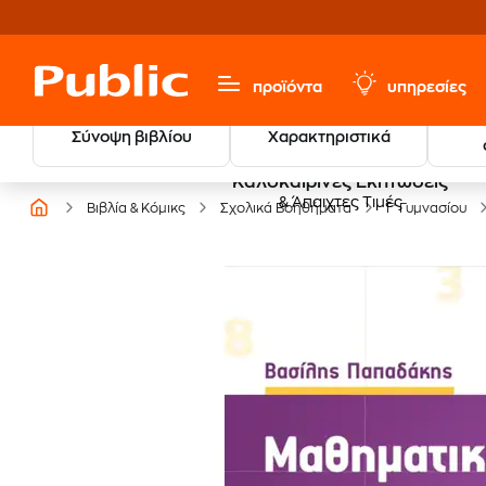
προϊόντα
υπηρεσίες
Σύνοψη βιβλίου
Χαρακτηριστικά
Καλοκαιρινές Εκπτώσεις
& Άπαιχτες Τιμές
Βιβλία & Κόμικς
Σχολικά Βοηθήματα
Γ' Γυμνασίου