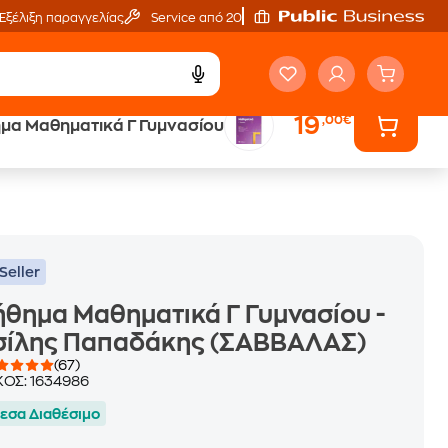
Εξέλιξη παραγγελίας
Service από 20'
19
,00€
μα Μαθηματικά Γ Γυμνασίου
ά
Έλα στον κόσμο
των ηχητικών βιβλίων
Seller
θημα Μαθηματικά Γ Γυμνασίου -
σίλης Παπαδάκης (ΣΑΒΒΑΛΑΣ)
(67)
ΚΟΣ:
1634986
εσα Διαθέσιμο