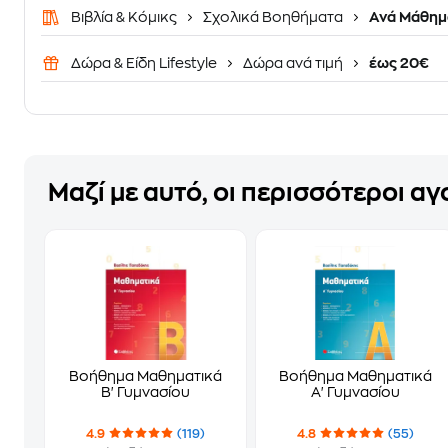
Βιβλία & Κόμικς
Σχολικά Βοηθήματα
Ανά Μάθημ
Δώρα & Είδη Lifestyle
Δώρα ανά τιμή
έως 20€
Μαζί με αυτό, οι περισσότεροι α
Βοήθημα Μαθηματικά
Βοήθημα Μαθηματικά
Β' Γυμνασίου
Α' Γυμνασίου
4.9
(119)
4.8
(55)