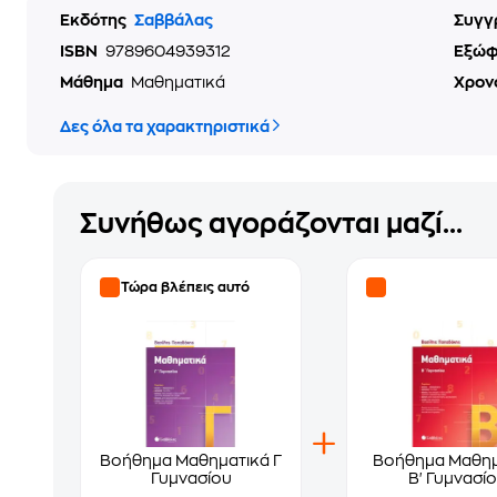
Εκδότης
Σαββάλας
Συγγ
ISBN
9789604939312
Εξώ
Μάθημα
Μαθηματικά
Χρον
Δες όλα τα χαρακτηριστικά
Συνήθως αγοράζονται μαζί...
Τώρα βλέπεις αυτό
Βοήθημα Μαθηματικά Γ
Βοήθημα Μαθημ
Γυμνασίου
Β' Γυμνασί