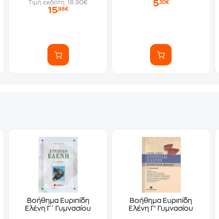
5
Τιμή εκδότη: 18.90€
,30€
15
,98€
Βοήθημα Ευριπίδη
Βοήθημα Ευριπίδη
Ελένη Γ΄ Γυμνασίου
Ελένη Γ' Γυμνασίου