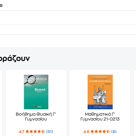
α
γοράζουν
Βοήθημα Φυσική Γ'
Μαθηματικά Γ'
Γυμνασίου
Γυμνασίου 21-0213
4.7
(51)
4.6
(8)