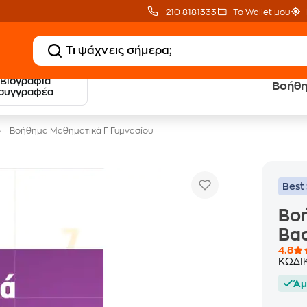
210 8181333
Το Wallet μου
Βιογραφία
Βοήθη
20 € Public επιστροφή
Δωρεάν Μεταφορικ
συγγραφέα
με Snappi
με Public+ Delivery
Βοήθημα Μαθηματικά Γ Γυμνασίου
Best 
Βοή
Βα
4.8
ΚΩΔΙ
Άμ