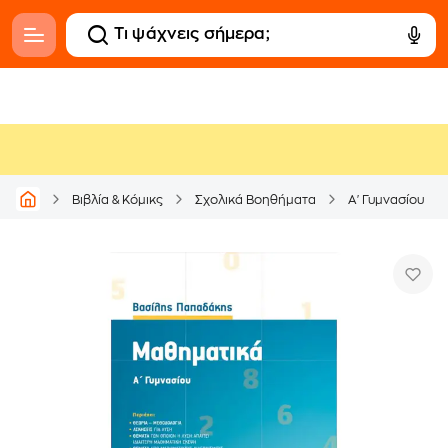
Βιβλία & Κόμικς
Σχολικά Βοηθήματα
Α' Γυμνασίου