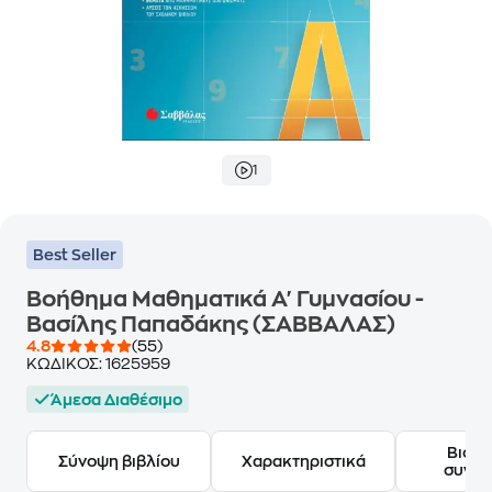
1
Best Seller
Βοήθημα Μαθηματικά Α' Γυμνασίου -
Βασίλης Παπαδάκης (ΣΑΒΒΑΛΑΣ)
4.8
(55)
ΚΩΔΙΚΟΣ:
1625959
Άμεσα Διαθέσιμο
Βιογ
Σύνοψη βιβλίου
Χαρακτηριστικά
συγγ