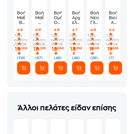
Βοήθημα
Βοήθημα
Βοήθημα
Βοήθημα
Βοήθημα
Βοήθημα
Μαθηματικά
Μαθηματικά
Ομήρου
Αρχαία
Νεοελληνική
Βιολογία
Β'
Γ
Οδύσσεια
ελληνική
Γλώσσα
Α'
Γυμνασίου
Γυμνασίου
Α'
γλώσσα
Α’
Γυμνασίου
4.9
4.8
4.8
4.7
4.9
4.4
Γυμνασίου
Α'
Γυμνασίου
Τιμή
Τιμή
Τιμή
Τιμή
Τιμή
Τιμή
Γυμνασίου
εκδότη:
εκδότη:
εκδότη:
εκδότη:
εκδότη:
εκδότη:
22.90€
22.90€
16.70€
17.70€
14.90€
14.70€
19
19
12
13
11
11
,00€
,00€
,99€
,99€
,18€
,58€
(119)
(67)
(48)
(46)
(29)
(7)
Άλλοι πελάτες είδαν επίσης