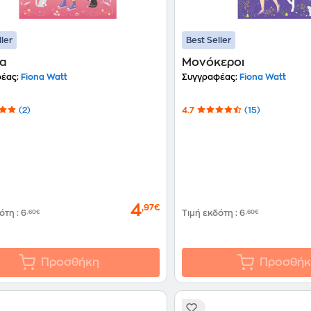
ller
Best Seller
ια
Μονόκεροι
έας:
Fiona Watt
Συγγραφέας:
Fiona Watt
(2)
4.7
(15)
4
,97€
δότη
:
6
,60€
Τιμή εκδότη
:
6
,60€
Προσθήκη
Προσθήκ