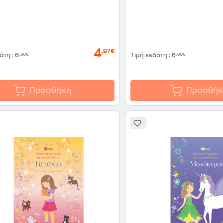
4
,97€
δότη
:
6
,60€
Τιμή εκδότη
:
6
,60€
Προσθήκη
Προσθήκ