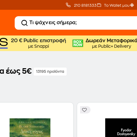
210 8181333
Το Wallet μου
20 € Public επιστροφή
Δωρεάν Μεταφορικ
με Snappi
με Public+ Delivery
ία έως 5€
13195 προϊόντα