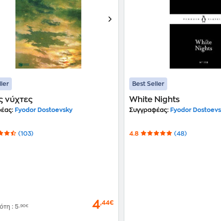
ller
Best Seller
ς νύχτες
White Nights
έας:
Fyodor Dostoevsky
Συγγραφέας:
Fyodor Dostoev
(103)
4.8
(48)
4
,44€
δότη
:
5
,90€