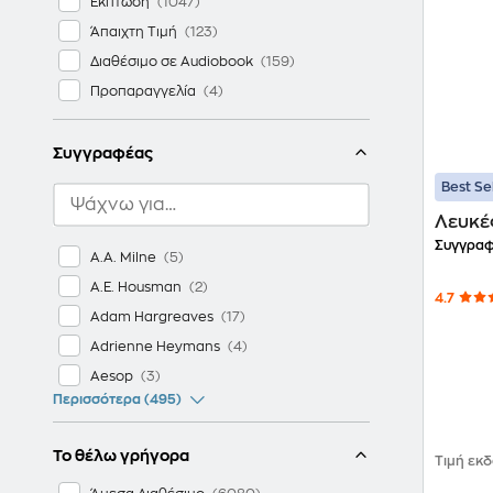
Έκπτωση
Άπαιχτη Τιμή
Διαθέσιμο σε Audiobook
Προπαραγγελία
Συγγραφέας
Best Se
Λευκέ
Συγγραφ
A.A. Milne
A.E. Housman
4.7
Adam Hargreaves
Adrienne Heymans
Aesop
Περισσότερα (495)
Το θέλω γρήγορα
Τιμή εκ