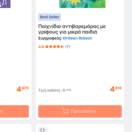
Best Seller
Παιχνίδια αντιβαρεμάρας με
γρίφους για μικρά παιδιά
Συγγραφέας:
Kirsteen Robson
4.6
(7)
4
4
,97€
,51€
Τιμή εκδότη
:
6
,00€
η
Προσθήκη