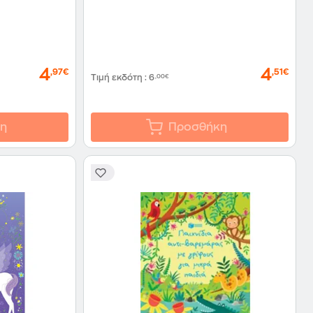
4
4
,97€
,51€
Τιμή εκδότη
:
6
,00€
η
Προσθήκη