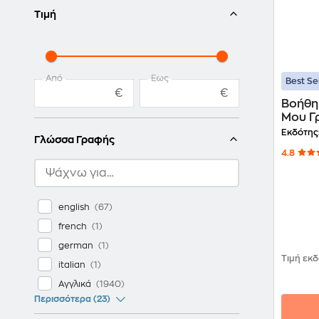
Τιμή
Από
Έως
Best Se
€
€
Βοήθη
Μου Γ
Εκδότης
Γλώσσα Γραφής
4.8
english
french
german
Τιμή εκ
italian
Αγγλικά
Περισσότερα (23)