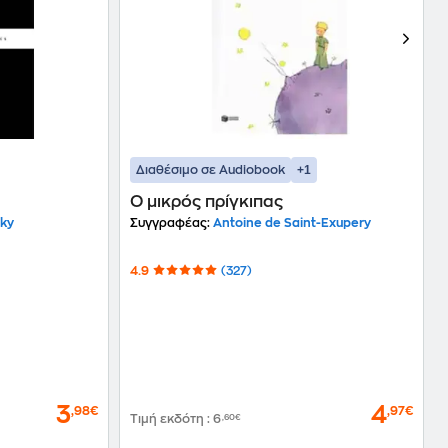
+1
Διαθέσιμο σε Audiobook
Ο μικρός πρίγκιπας
sky
Συγγραφέας:
Antoine de Saint-Exupery
4.9
(327)
3
4
,98€
,97€
Τιμή εκδότη
:
6
,60€