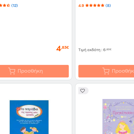
(12)
4.9
(8)
4
,83€
Τιμή εκδότη
:
6
,60€
Προσθήκη
Προσθήκ