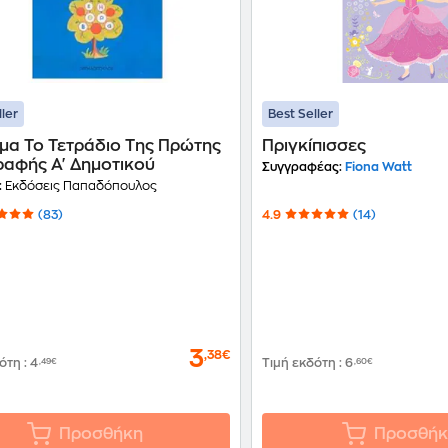
ller
Best Seller
μα Το Τετράδιο Της Πρώτης
Πριγκίπισσες
ραφής Α' Δημοτικού
Συγγραφέας:
Fiona Watt
:
Εκδόσεις Παπαδόπουλος
(83)
4.9
(14)
3
,38€
δότη
:
4
,49€
Τιμή εκδότη
:
6
,60€
Προσθήκη
Προσθήκ