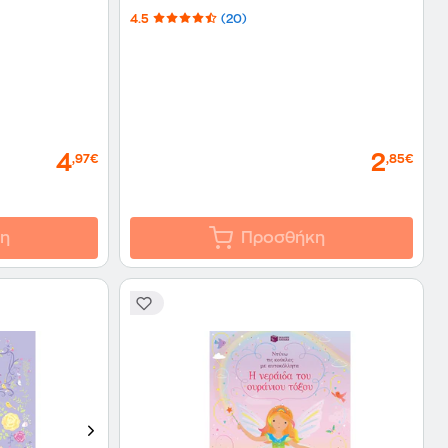
4.5
(20)
4
2
,97€
,85€
η
Προσθήκη