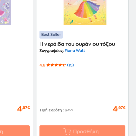
Best Seller
Η νεράιδα του ουράνιου τόξου
Συγγραφέας:
Fiona Watt
4.6
(15)
4
4
,97€
,97€
Τιμή εκδότη
:
6
,60€
η
Προσθήκη