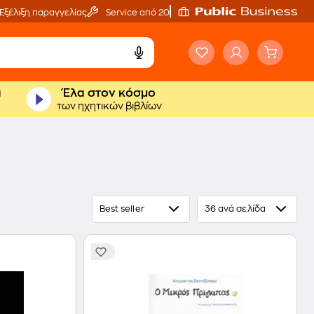
Εξέλιξη παραγγελίας
Service από 20'
ά
Έλα στον κόσμο
των ηχητικών βιβλίων
Best seller
36 ανά σελίδα