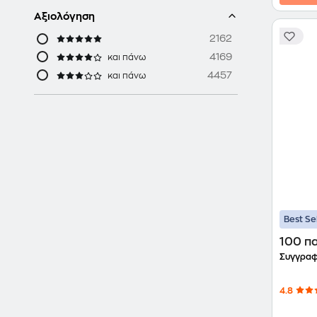
Αξιολόγηση
2162
4169
και πάνω
4457
και πάνω
Best Se
100 πα
Συγγραφ
4.8