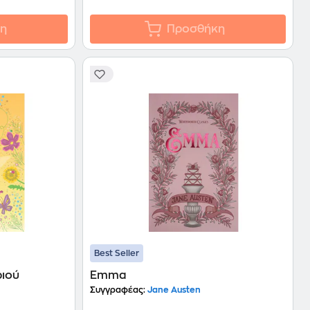
η
Προσθήκη
Best Seller
ριού
Emma
Συγγραφέας:
Jane Austen