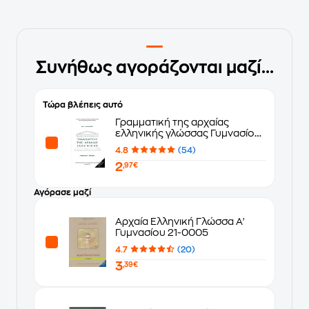
Συνήθως αγοράζονται μαζί...
Τώρα βλέπεις αυτό
Γραμματική της αρχαίας
ελληνικής γλώσσας Γυμνασίου
- Λυκείου 22-0012
4.8
(54)
2
,97€
Αγόρασε μαζί
Αρχαία Ελληνική Γλώσσα Α'
Γυμνασίου 21-0005
4.7
(20)
3
,39€