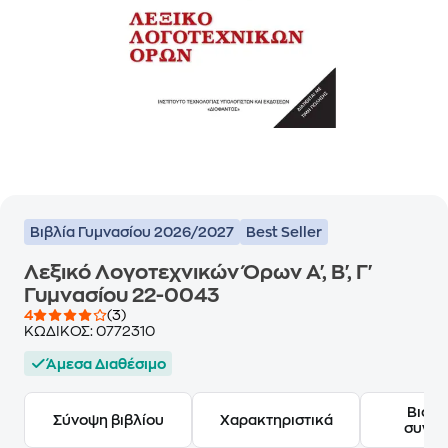
Βιβλία Γυμνασίου 2026/2027
Best Seller
Λεξικό Λογοτεχνικών Όρων Α', Β', Γ'
Γυμνασίου 22-0043
4
(3)
ΚΩΔΙΚΟΣ:
0772310
Άμεσα Διαθέσιμο
Βιογ
Σύνοψη βιβλίου
Χαρακτηριστικά
συγγ