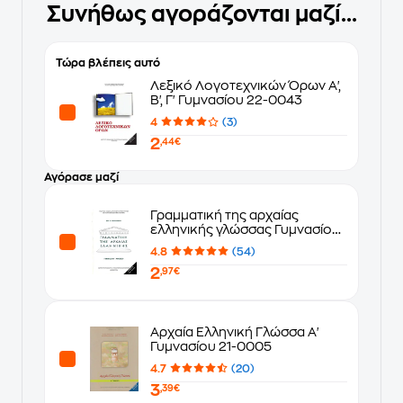
Συνήθως αγοράζονται μαζί...
Τώρα βλέπεις αυτό
Λεξικό Λογοτεχνικών Όρων Α',
Β', Γ' Γυμνασίου 22-0043
4
(3)
2
,44€
Αγόρασε μαζί
Γραμματική της αρχαίας
ελληνικής γλώσσας Γυμνασίου
- Λυκείου 22-0012
4.8
(54)
2
,97€
Αρχαία Ελληνική Γλώσσα Α'
Γυμνασίου 21-0005
4.7
(20)
3
,39€