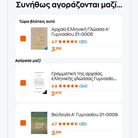
Συνήθως αγοράζονται μαζί...
Τώρα βλέπεις αυτό
Αρχαία Ελληνική Γλώσσα Α'
Γυμνασίου 21-0005
4.7
(20)
3
,39€
Αγόρασε μαζί
Γραμματική της αρχαίας
ελληνικής γλώσσας Γυμνασίου
- Λυκείου 22-0012
4.8
(54)
2
,97€
Βιολογία Α' Γυμνασίου 21-0009
4.7
(25)
3
,39€