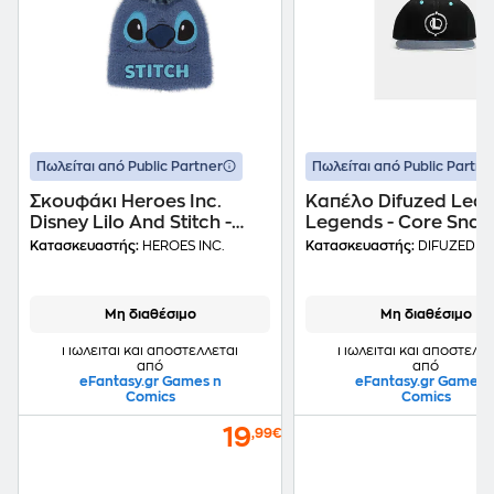
Πωλείται από Public Partner
Πωλείται από Public Partne
Σκουφάκι Heroes Inc.
Καπέλο Difuzed Leag
Disney Lilo And Stitch -
Legends - Core Sna
Μπλε
Κατασκευαστής:
HEROES INC.
Κατασκευαστής:
DIFUZED
Μη διαθέσιμο
Μη διαθέσιμο
Πωλείται και αποστέλλεται
Πωλείται και αποστέλλε
από
από
eFantasy.gr Games n
eFantasy.gr Games 
Comics
Comics
19
,99€