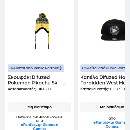
Πωλείται από Public Partner
Πωλείται από Public Partne
Σκουφάκι Difuzed
Καπέλο Difuzed Hori
Pokemon Pikachu Ski -
Forbidden West Μαύ
Πολύχρωμο
Κατασκευαστής:
DIFUZED
Κατασκευαστής:
DIFUZED
Μη διαθέσιμο
Μη διαθέσιμο
Πωλείται και αποστέλλε
Πωλείται και αποστέλλεται
από
από
eFantasy.gr Games 
eFantasy.gr Games n
Comics
Comics