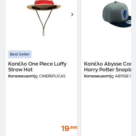
Best Seller
Καπέλο One Piece Luffy
Καπέλο Abysse Corp
Straw Hat
Harry Potter Snapba
Cap Ravenclaw Γκρι
Κατασκευαστής:
CINEREPLICAS
Κατασκευαστής:
ABYSSE CO
19
,99€