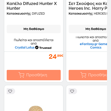
Καπέλο Difuzed Hunter X
Σετ Σκούφος και Κα
Hunter
Heroes Inc. Harry Pot
Hufflepuff - Κίτρινο
Κατασκευαστής:
DIFUZED
Κατασκευαστής:
HEROES INC
Μη διαθέσιμο
Μη διαθέσιμο
Πωλείται και αποστέλλε
Πωλείται και αποστέλλεται
από
από
eFantasy.gr Games 
Crystal Lotus
Comics
24
,99€
Προσθήκη
Προσθήκη