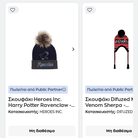
Πωλείται από Public Partner
Πωλείται από Public Partne
Σκουφάκι Heroes Inc.
Σκουφάκι Difuzed Ma
Harry Potter Ravenclaw -
Venom Sherpa -
Μπλε/Γκρι
Πολύχρωμο
Κατασκευαστής:
HEROES INC.
Κατασκευαστής:
DIFUZED
Μη διαθέσιμο
Μη διαθέσιμο