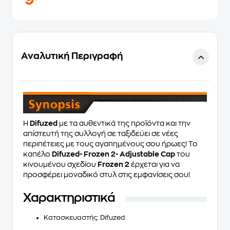
9
Αναλυτική Περιγραφή
Η
Difuzed
με τα αυθεντικά της προϊόντα και την
απίστευτή της συλλογή σε ταξιδεύει σε νέες
περιπέτειες με τους αγαπημένους σου ήρωες! Το
καπέλο
Difuzed- Frozen 2- Adjustable Cap
του
κινουμένου σχεδίου
Frozen 2
έρχεται για να
προσφέρει μοναδικό στυλ στις εμφανίσεις σου!
Χαρακτηριστικά
Κατασκευαστής: Difuzed