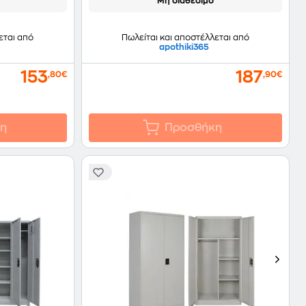
Μη διαθέσιμο
εται από
Πωλείται και αποστέλλεται από
apothiki365
153
187
,80€
,90€
η
Προσθήκη