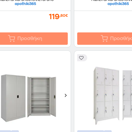
apothiki365
apothiki365
119
,80€
Προσθήκη
Προσθήκ