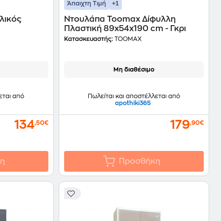
+1
Άπαιχτη Τιμή
λικός
Ντουλάπα Toomax Δίφυλλη
ό
Πλαστική 89x54x190 cm - Γκρι
Κατασκευαστής:
TOOMAX
Μη διαθέσιμο
εται από
Πωλείται και αποστέλλεται από
apothiki365
134
179
,50€
,90€
η
Προσθήκη