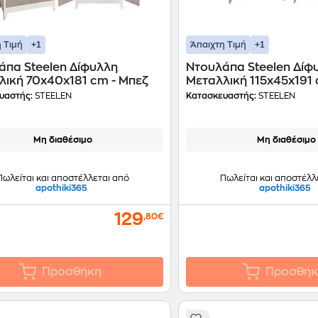
+1
+1
 Τιμή
Άπαιχτη Τιμή
άπα Steelen Δίφυλλη
Ντουλάπα Steelen Δίφ
λική 70x40x181 cm - Μπεζ
Μεταλλική 115x45x191 
υαστής:
STEELEN
Κατασκευαστής:
STEELEN
Μη διαθέσιμο
Μη διαθέσιμο
Πωλείται και αποστέλλεται από
Πωλείται και αποστέλλ
apothiki365
apothiki365
129
,80€
Προσθήκη
Προσθήκ