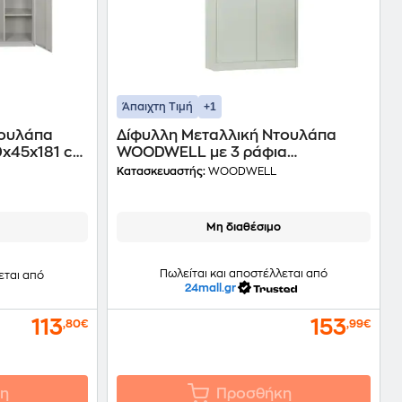
+1
Άπαιχτη Τιμή
τουλάπα
Δίφυλλη Μεταλλική Ντουλάπα
0x45x181 cm
WOODWELL με 3 ράφια
90x40x185 cm - Λευκή
Κατασκευαστής:
WOODWELL
Μη διαθέσιμο
Πωλείται και αποστέλλεται από
εται από
24mall.gr
113
153
,80€
,99€
η
Προσθήκη