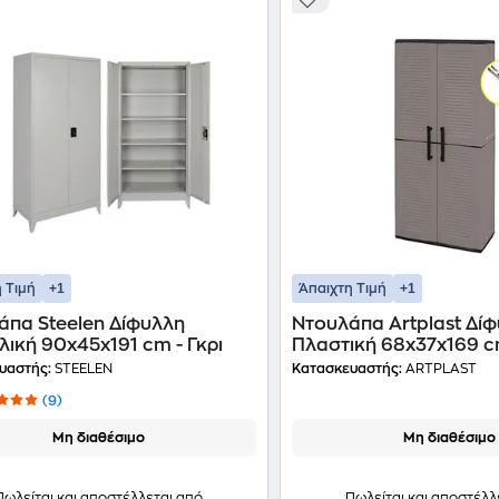
+1
+1
 Τιμή
Άπαιχτη Τιμή
άπα Steelen Δίφυλλη
Ντουλάπα Artplast Δί
ική 90x45x191 cm - Γκρι
Πλαστική 68x37x169 cm
υαστής:
STEELEN
Κατασκευαστής:
ARTPLAST
(9)
Μη διαθέσιμο
Μη διαθέσιμο
Πωλείται και αποστέλλεται από
Πωλείται και αποστέλλ