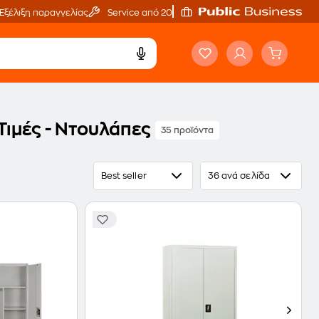
Εξέλιξη παραγγελίας
Service από 20'
Τιμές - Ντουλάπες
35 προϊόντα
Best seller
36 ανά σελίδα