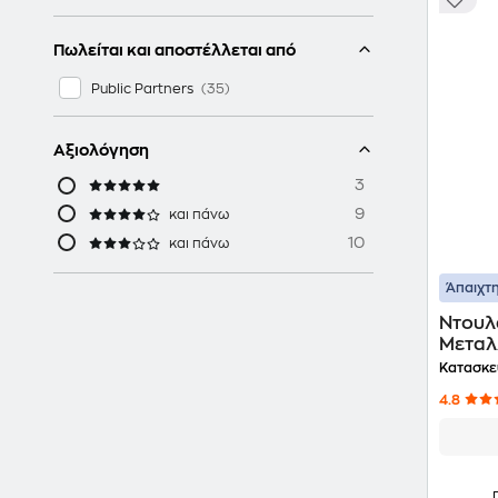
Πωλείται και αποστέλλεται από
Public Partners
Αξιολόγηση
3
9
και πάνω
10
και πάνω
Άπαιχτη
Ντουλ
Μεταλλ
Κατασκε
4.8