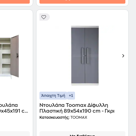
+1
Άπαιχτη Τιμή
τουλάπα
Ντουλάπα Toomax Δίφυλλη
0x45x191 cm
Πλαστική 89x54x190 cm - Γκρι
Κατασκευαστής:
TOOMAX