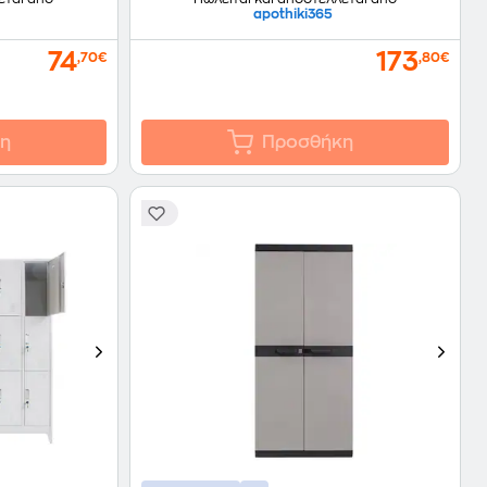
apothiki365
74
173
,70€
,80€
η
Προσθήκη