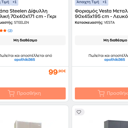
+1
+1
 Τιμή
Άπαιχτη Τιμή
άπα Steelen Δίφυλλη
Φοριαμός Vesta Μεταλ
ική 70x40x171 cm - Γκρι
90x45x195 cm - Λευκ
υαστής:
STEELEN
Κατασκευαστής:
VESTA
(2)
Μη διαθέσιμο
Μη διαθέσιμο
Πωλείται και αποστέλλεται από
Πωλείται και αποστέλλ
apothiki365
apothiki365
99
,90€
Προσθήκη
Προσθήκ