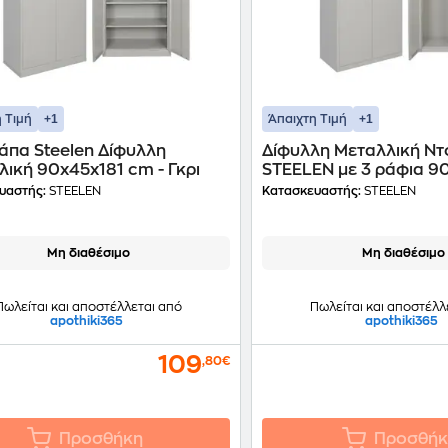
+1
+1
 Τιμή
Άπαιχτη Τιμή
άπα Steelen Δίφυλλη
Δίφυλλη Μεταλλική Ν
ική 90x45x181 cm - Γκρι
STEELEN με 3 ράφια 9
- Γκρι
υαστής:
STEELEN
Κατασκευαστής:
STEELEN
Μη διαθέσιμο
Μη διαθέσιμο
Πωλείται και αποστέλλεται από
Πωλείται και αποστέλλ
apothiki365
apothiki365
109
,80€
Προσθήκη
Προσθήκ