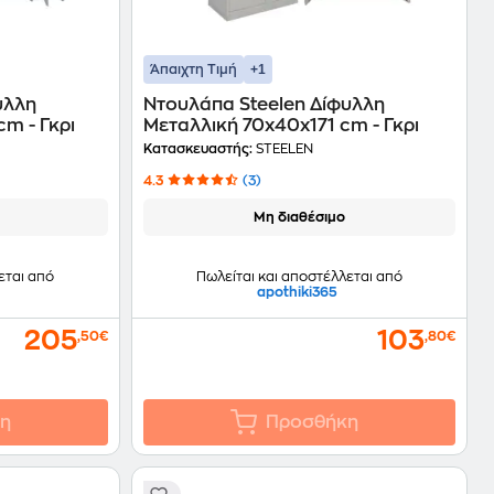
+1
Άπαιχτη Τιμή
υλλη
Ντουλάπα Steelen Δίφυλλη
cm - Γκρι
Μεταλλική 70x40x171 cm - Γκρι
Κατασκευαστής:
STEELEN
4.3
(3)
Μη διαθέσιμο
εται από
Πωλείται και αποστέλλεται από
apothiki365
205
103
,50€
,80€
η
Προσθήκη