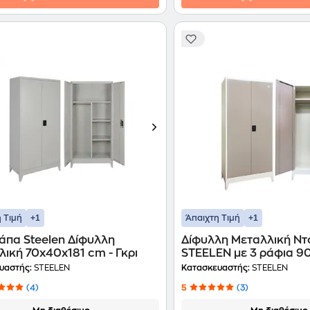
+1
+1
 Τιμή
Άπαιχτη Τιμή
άπα Steelen Δίφυλλη
Δίφυλλη Μεταλλική Ν
ική 70x40x181 cm - Γκρι
STEELEN με 3 ράφια 9
- Μπεζ
υαστής:
STEELEN
Κατασκευαστής:
STEELEN
(4)
5
(3)