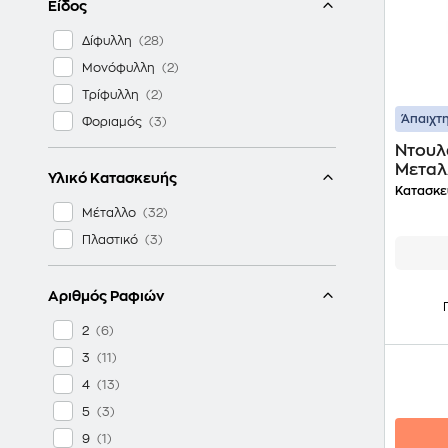
Είδος
Δίφυλλη
Μονόφυλλη
Τρίφυλλη
Άπαιχτη
Φοριαμός
Ντουλ
Μεταλλ
Υλικό Κατασκευής
Κατασκε
Μέταλλο
Πλαστικό
Αριθμός Ραφιών
2
3
4
5
9