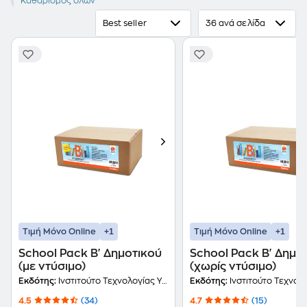
Β' Δημοτικού
Καθαρισμός όλων
Best seller
36 ανά σελίδα
+1
+1
Τιμή Μόνο Online
Τιμή Μόνο Online
School Pack Β' Δημοτικού
School Pack Β' Δημο
(με ντύσιμο)
(χωρίς ντύσιμο)
Εκδότης:
Ινστιτούτο Τεχνολογίας Υπολογιστών και Εκδόσεων Διόφαντος
Εκδότης:
Ινστιτούτο Τεχνολογίας Υπολογιστών και Εκδ
4.5
(34)
4.7
(15)