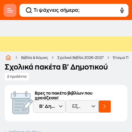
Βιβλία & Κόμικς
Σχολικά Βιβλία 2026-2027
Έτοιμα Πα
Σχολικά πακέτα Β' Δημοτικού
2 προϊόντα
Βρες το πακέτο βιβλίων που
χρειάζεσαι!
Β' Δημοτικού
Εξώφυλλο