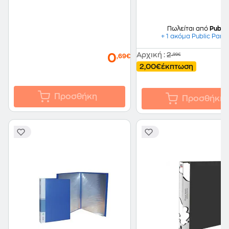
Πωλείται από
Public
+ 1 ακόμα Public Part
Αρχική
:
2
0
,99€
,69€
2,00€
έκπτωση
Προσθήκη
Προσθήκη