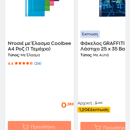
Έκπτωση
Ντοσιέ με Έλασμα Coolbee
Φάκελος GRAFFITI Μ
Α4 Ροζ (1 Τεμάχιο)
Λάστιχο 25 x 35 Bat
Τύπος:
Με Έλασμα
Τύπος:
Με Αυτιά
4.4
(24)
Αρχική
:
3
,99€
0
,38€
1,20€
έκπτωση
Προσθήκη
Προσθήκη