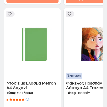
Έκπτωση
Ντοσιέ με Έλασμα Metron
Φάκελος Πρεσπάν G
Α4 Λαχανί
Λάστιχο A4 Frozen
Τύπος:
Με Έλασμα
Τύπος:
Πρεσπάν
5
(2)