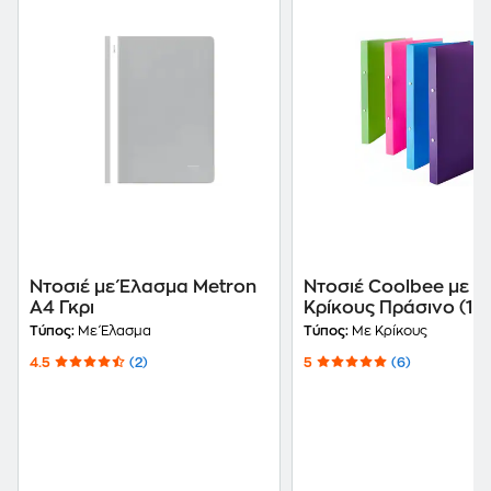
Ντοσιέ με Έλασμα Metron
Ντοσιέ Coolbee με 2
Α4 Γκρι
Κρίκους Πράσινο (1
Τεμάχιο)
Τύπος:
Με Έλασμα
Τύπος:
Με Κρίκους
4.5
(2)
5
(6)