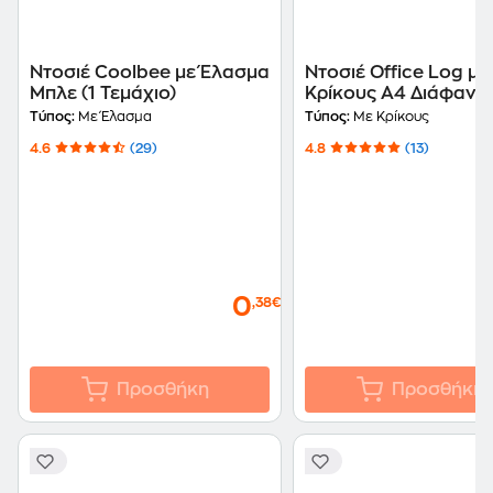
Ντοσιέ Coolbee με Έλασμα
Ντοσιέ Office Log με
Μπλε (1 Τεμάχιο)
Κρίκους Α4 Διάφανο
Τύπος:
Με Έλασμα
Τύπος:
Με Κρίκους
4.6
(29)
4.8
(13)
0
,38€
Προσθήκη
Προσθήκη