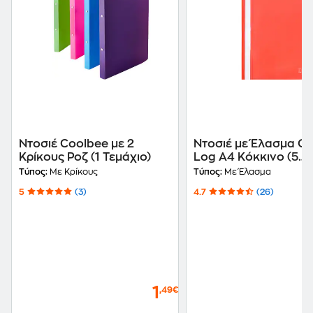
Ντοσιέ Coolbee με 2
Ντοσιέ με Έλασμα Of
Κρίκους Ροζ (1 Τεμάχιο)
Log Α4 Κόκκινο (5
Τεμάχια)
Τύπος:
Με Κρίκους
Τύπος:
Με Έλασμα
5
(3)
4.7
(26)
1
,49€