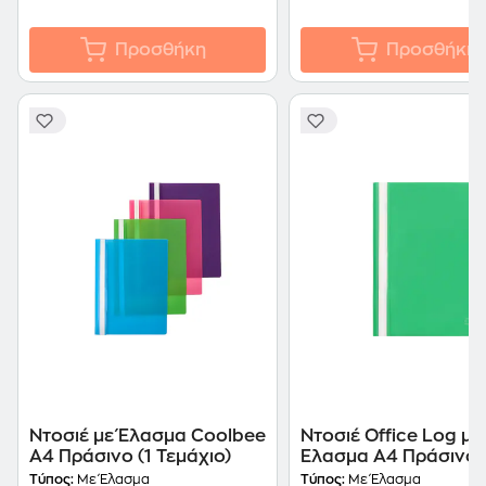
Προσθήκη
Προσθήκη
Ντοσιέ με Έλασμα Coolbee
Ντοσιέ Office Log με
Α4 Πράσινο (1 Τεμάχιο)
Έλασμα Α4 Πράσινο 
Τεμάχια)
Τύπος:
Με Έλασμα
Τύπος:
Με Έλασμα