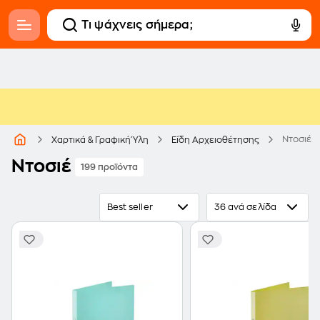
Ντοσιέ
Χαρτικά & Γραφική Ύλη
Είδη Αρχειοθέτησης
Ντοσιέ
199 προϊόντα
Best seller
36 ανά σελίδα