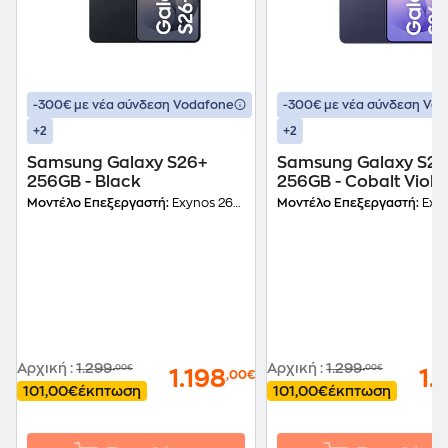
-300€ με νέα σύνδεση Vodafone
-300€ με νέα σύνδεση Vo
+2
+2
Samsung Galaxy S26+
Samsung Galaxy S26
256GB - Black
256GB - Cobalt Viole
Μοντέλο Επεξεργαστή:
Exynos 2600 (2 nm)
Μοντέλο Επεξεργαστή:
Exynos 2
Αρχική
:
1.299
Αρχική
:
1.299
,00€
,00€
1.198
1.
,00€
101,00€
έκπτωση
101,00€
έκπτωση