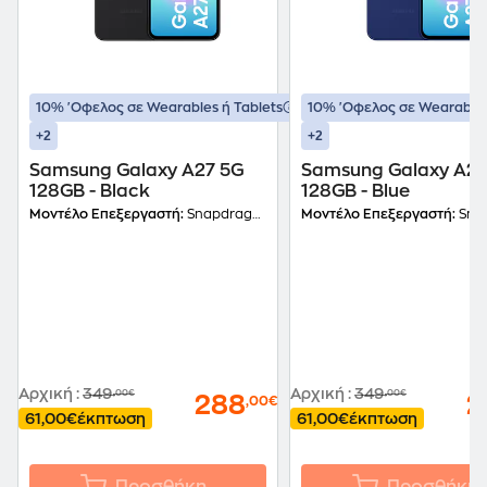
10% 'Οφελος σε Wearables ή Tablets
10% 'Οφελος σε Wearables
+2
+2
Samsung Galaxy A27 5G
Samsung Galaxy A27
128GB - Black
128GB - Blue
Μοντέλο Επεξεργαστή:
Snapdragon 6 Gen 3 (4nm)
Μοντέλο Επεξεργαστή:
Snapdragon 
Αρχική
:
349
Αρχική
:
349
,00€
,00€
288
2
,00€
61,00€
έκπτωση
61,00€
έκπτωση