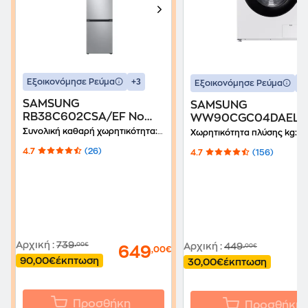
+3
Εξοικονόμησε Ρεύμα
+
Εξοικονόμησε Ρεύμα
SAMSUNG
SAMSUNG
RB38C602CSA/EF No
WW90CGC04DAELE 
Frost 390 Lt Ασημί
1.400 Στροφές Λευκ
Συνολική καθαρή χωρητικότητα:
390 Lt
Χωρητικότητα πλύσης kg:
9 
Ψυγειοκαταψύκτης
Wi-Fi Πλυντήριο Ρο
4.7
(26)
4.7
(156)
Αρχική
:
739
,00€
Αρχική
:
449
,00€
649
,00€
90,00€
έκπτωση
30,00€
έκπτωση
Προσθήκη
Προσθήκη