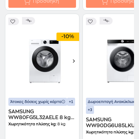
Προσθήκη
Προσθήκη
-10%
+1
Άτοκες δόσεις χωρίς κάρτα
Δωροεπιταγή Ανακύκλωση
+3
SAMSUNG
WW80FG5L32AELE 8 kg
SAMSUNG
1200 Στροφές Λευκό
Χωρητικότητα πλύσης kg:
8 kg
WW90DG6U85LKU4 
Πλυντήριο Ρούχων
1.400 Στροφές Λευκ
Χωρητικότητα πλύσης kg:
9 
Wi-Fi Πλυντήριο Ρο