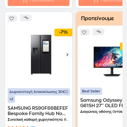
Προσθήκη
Προσθήκη
Προτείνουμε
-7%
Best Seller
Δωροεπιταγή Ανακύκλωσης 30€
+2
Samsung Odyssey G6
G61SH 27'' OLED Fla
SAMSUNG RS90F66BEFEF
Hz 0.03 ms
Διαγώνιος οθόνης (ίντσες):
Bespoke Family Hub No
Frost 614 Lt Ανθρακί
Συνολική καθαρή χωρητικότητα:
614 Lt
Ψυγείο Ντουλάπα