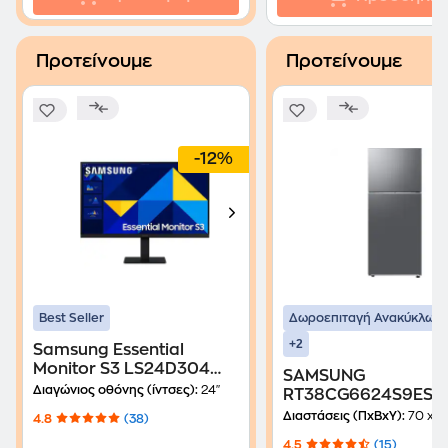
Προτείνουμε
Προτείνουμε
-12%
Best Seller
Δωροεπιταγή Ανακύκλωσ
+2
Samsung Essential
Monitor S3 LS24D304
SAMSUNG
24'' FHD IPS Flat 100Ηz
Διαγώνιος οθόνης (ίντσες):
24"
RT38CG6624S9ES Fu
5ms
No Frost 393 Lt Inox
Διαστάσεις (ΠxΒxΥ):
70 x 67.2 x
4.8
(38)
Δίπορτο Ψυγείο
4.5
(15)