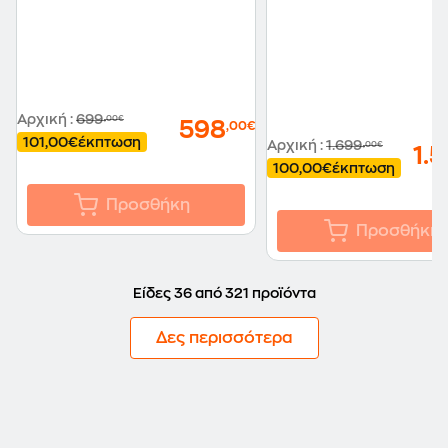
Αρχική
:
699
,00€
598
,00€
101,00€
έκπτωση
Αρχική
:
1.699
,00€
1.
100,00€
έκπτωση
Προσθήκη
Προσθήκη
Είδες 36 από 321 προϊόντα
Δες περισσότερα