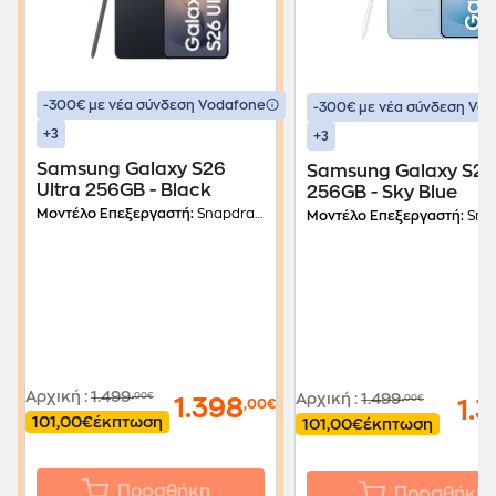
-300€ με νέα σύνδεση Vodafone
-300€ με νέα σύνδεση Vo
+3
+3
Samsung Galaxy S26
Samsung Galaxy S26 
Ultra 256GB - Black
256GB - Sky Blue
Μοντέλο Επεξεργαστή:
Snapdragon 8 Elite Gen 5 για Galaxy (3nm)
Μοντέλο Επεξεργαστή:
Snapdragon 8 Elite
Αρχική
:
1.499
,00€
Αρχική
:
1.499
,00€
1.398
,00€
1.
101,00€
έκπτωση
101,00€
έκπτωση
Προσθήκη
Προσθήκη