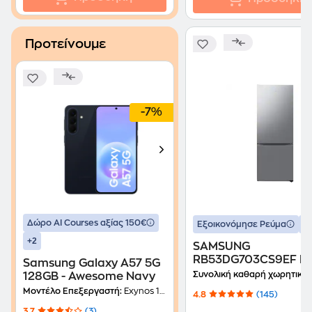
Προτείνουμε
-7%
Δώρο ΑΙ Courses αξίας 150€
+
Εξοικονόμησε Ρεύμα
+2
SAMSUNG
RB53DG703CS9EF Ful
Samsung Galaxy A57 5G
Frost 538 Lt Ασημί
Συνολική καθαρή χωρητικότ
128GB - Awesome Navy
Ψυγειοκαταψύκτης
Μοντέλο Επεξεργαστή:
Exynos 1680 (4nm)
4.8
(145)
3.7
(3)