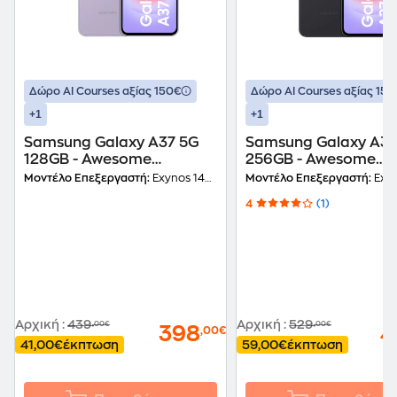
Δώρο ΑΙ Courses αξίας 150€
Δώρο ΑΙ Courses αξίας 150
+1
+1
Samsung Galaxy A37 5G
Samsung Galaxy A37
128GB - Awesome
256GB - Awesome
Lavender
Charcoal
Μοντέλο Επεξεργαστή:
Exynos 1480 (4nm)
Μοντέλο Επεξεργαστή:
Exynos 
4
(1)
Αρχική
:
439
Αρχική
:
529
,00€
,00€
398
4
,00€
41,00€
έκπτωση
59,00€
έκπτωση