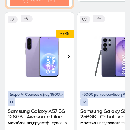
Προσθήκη
-7%
Δώρο ΑΙ Courses αξίας 150€
-300€ με νέα σύνδεση Vo
+1
+2
Samsung Galaxy A57 5G
Samsung Galaxy S26 
128GB - Awesome Lilac
256GB - Cobalt Viole
Μοντέλο Επεξεργαστή:
Exynos 1680 (4nm)
Μοντέλο Επεξεργαστή:
Snapdragon 8 Elite