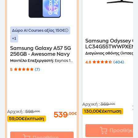
Δώρο ΑΙ Courses αξίας 150€
+1
Samsung Odyssey G
LC34G55TWWPXEN
Samsung Galaxy A57 5G
Gaming Monitor 34'' 
Διαγώνιος οθόνης (ίντσες):
256GB - Awesome Navy
WQHD VA Curved 16
Μοντέλο Επεξεργαστή:
Exynos 1680 (4nm)
4.6
(404)
1ms
5
(7)
Αρχική
:
369
,00€
2
130,00€
έκπτωση
Αρχική
:
598
,00€
539
,00€
59,00€
έκπτωση
Προσθήκη