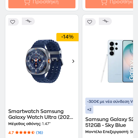
Προσθήκη
Προσθήκη
-14%
-300€ με νέα σύνδεση Vo
+2
Smartwatch Samsung
Galaxy Watch Ultra (2025)
Samsung Galaxy S26 
47mm - Titanium Blue
Μέγεθος οθόνης:
1.47"
512GB - Sky Blue
Μοντέλο Επεξεργαστή:
Snapdragon 8 Elite
4.7
(16)