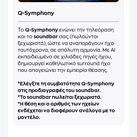
Q-Symphony
Το
Q-Symphony
ενώνει την τηλεόραση
και το
soundbar
σας (πωλούνται
ξεχωριστά), ώστε να αναπαράγουν ήχο
ταυτόχρονα, σε απόλυτη αρμονία. Με AI
εκπαιδευμένο σε χιλιάδες πηγές ήχου,
δημιουργεί καθηλωτικό surround ήχο
που απογειώνει την εμπειρία θέασης.
*Ελέγξτε τη συμβατότητα Q-Symphony
στις προδιαγραφές του soundbar.
*Το soundbar πωλείται ξεχωριστά.
*Η θέση και ο αριθμός των ηχείων
ενδέχεται να διαφέρουν ανάλογα με το
μοντέλο.