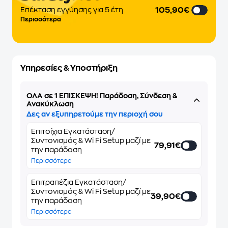
105,90€
Eπέκταση εγγύησης για 5 έτη
Περισσότερα
Υπηρεσίες & Υποστήριξη
ΌΛΑ σε 1 ΕΠΙΣΚΕΨΗ! Παράδοση, Σύνδεση &
Ανακύκλωση
Δες αν εξυπηρετούμε την περιοχή σου
Επιτοίχια Εγκατάσταση/
Συντονισμός & Wi Fi Setup μαζί με
79,91€
την παράδοση
Περισσότερα
Επιτραπέζια Εγκατάσταση/
Συντονισμός & Wi Fi Setup μαζί με
39,90€
την παράδοση
Περισσότερα