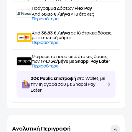
Πρόγραμμα Δόσεων
Flex Pay
Από
38,83 € /μήνα
× 18 άτοκες
Περισσότερα
Από
38,83 € /μήνα
σε 18 άτοκες δόσεις,
με πιστωτική κάρτα
Περισσότερα
Μοίρασε το ποσό σε 4 άτοκες δόσεις
των
174,75€/μήνα
με
Snappi Pay Later
Περισσότερα
20€ Public επιστροφή
στο Wallet, με
την 1η αγορά σου με Snappi Pay
Later.
Αναλυτική Περιγραφή