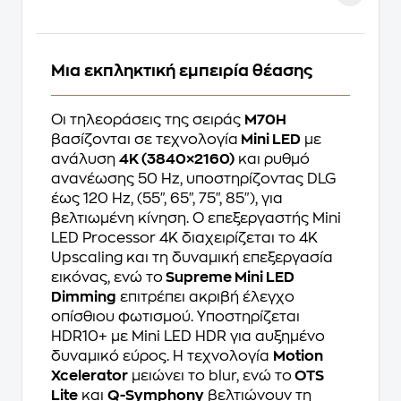
Μια εκπληκτική εμπειρία θέασης
Οι τηλεοράσεις της σειράς
M70H
βασίζονται σε τεχνολογία
Mini LED
με
ανάλυση
4K (3840×2160)
και ρυθμό
ανανέωσης 50 Hz, υποστηρίζοντας DLG
έως 120 Hz, (55", 65", 75", 85"), για
βελτιωμένη κίνηση. Ο επεξεργαστής Mini
LED Processor 4K διαχειρίζεται το 4K
Upscaling και τη δυναμική επεξεργασία
εικόνας, ενώ το
Supreme Mini LED
Dimming
επιτρέπει ακριβή έλεγχο
οπίσθιου φωτισμού. Υποστηρίζεται
HDR10+ με Mini LED HDR για αυξημένο
δυναμικό εύρος. Η τεχνολογία
Motion
Xcelerator
μειώνει το blur, ενώ το
OTS
Lite
και
Q-Symphony
βελτιώνουν τη