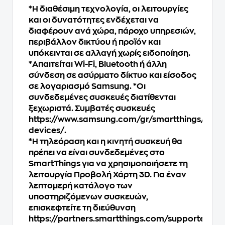
*Η διαθέσιμη τεχνολογία, οι λειτουργίες
και οι δυνατότητες ενδέχεται να
διαφέρουν ανά χώρα, πάροχο υπηρεσιών,
περιβάλλον δικτύου ή προϊόν και
υπόκεινται σε αλλαγή χωρίς ειδοποίηση.
*Απαιτείται Wi-Fi, Bluetooth ή άλλη
σύνδεση σε ασύρματο δίκτυο και είσοδος
σε λογαριασμό Samsung. *Οι
συνδεδεμένες συσκευές διατίθενται
ξεχωριστά. Συμβατές συσκευές
https://www.samsung.com/gr/smartthings/comp
devices/.
*Η τηλεόραση και η κινητή συσκευή θα
πρέπει να είναι συνδεδεμένες στο
SmartThings για να χρησιμοποιήσετε τη
λειτουργία Προβολή Χάρτη 3D. Για έναν
λεπτομερή κατάλογο των
υποστηριζόμενων συσκευών,
επισκεφτείτε τη διεύθυνση
https://partners.smartthings.com/supported-