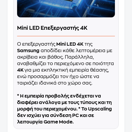
Mini LED Επεξεργαστής 4Κ
Ο επεξεργαστής
Mini LED 4K
της
Samsung
αποδίδει κάθε λεπτομέρεια με
ακρίβεια και βάθος. Παράλληλα,
αναβαθμίζει το περιεχόμενο σε ποιότητα
4Κ
για μια εκπληκτική εμπειρία θέασης,
ενώ προσαρμόζει τον ήχο ώστε να
ταιριάζει ιδανικά στο χώρο σας.
* Η εμπειρία προβολής ενδέχεται να
διαφέρει ανάλογα με τους τύπους και τη
μορφή του περιεχομένου. * Το Upscaling
δεν ισχύει για σύνδεση PC και σε
λειτουργία Game Mode.