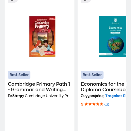
Best Seller
Best Seller
Cambridge Primary Path 1
Economics for the IB
- Grammar and Writing
Diploma Coursebook
Workbook
Digital Access (2 Yea
Εκδότης:
Cambridge University Press
Συγγραφέας:
Tragakes Ellie
5
(3)