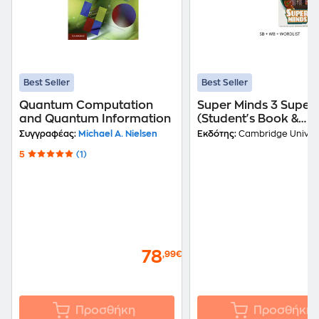
Best Seller
Best Seller
Quantum Computation
Super Minds 3 Super
and Quantum Information
(Student's Book &
Workbook & Wordlist
Συγγραφέας:
Michael A. Nielsen
Εκδότης:
Cambridge Universit
5
(1)
78
,99€
Προσθήκη
Προσθήκη