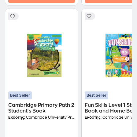
Best Seller
Best Seller
Cambridge Primary Path 2
Fun Skills Level 1 Stu
Student's Book
Book and Home Book
with Online Activities
Εκδότης:
Cambridge University Press
Εκδότης:
Cambridge Universit