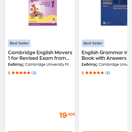
Best Seller
Best Seller
Cambridge English Movers
English Grammar in 
1 for Revised Exam from
Book with Answers a
2018 Student's Book
Interactive eBook
Εκδότης:
Cambridge University Press
Εκδότης:
Cambridge Universit
5
(2)
5
(2)
19
,40€