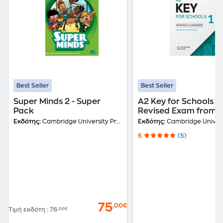
Best Seller
Best Seller
Super Minds 2 - Super
A2 Key for Schools 1 
Pack
Revised Exam from 
Student's Book With
Εκδότης:
Cambridge University Press
Εκδότης:
Cambridge Universit
Answers
5
(5)
75
,00€
Τιμή εκδότη
:
76
,00€