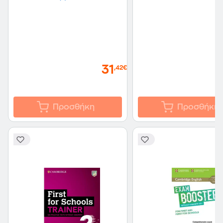
Cambridge English
Proficiency 1 for Updated
Exam Student's Book
without Answers-
Authentic Examination
Papers from Cambridge
ESOL
31
,42€
Προσθήκη
Προσθήκη