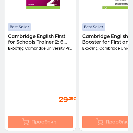
Best Seller
Best Seller
Cambridge English First
Cambridge English 
for Schools Trainer 2: 6
Booster for First and 
Practice Tests without
for Schools Without
Εκδότης:
Cambridge University Press
Εκδότης:
Cambridge Universit
answers
Answer Key with Aud
29
,29€
Προσθήκη
Προσθήκη