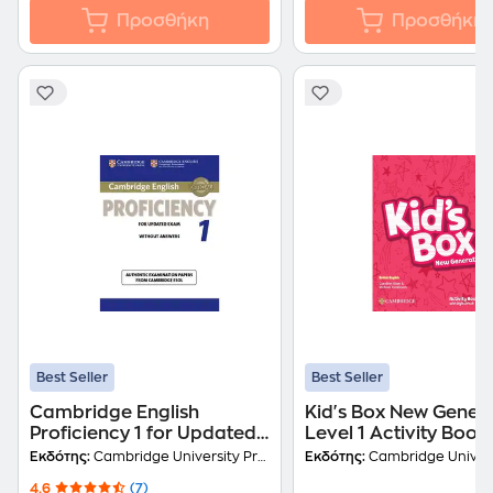
Προσθήκη
Προσθήκη
Best Seller
Best Seller
Cambridge English
Kid's Box New Gener
Proficiency 1 for Updated
Level 1 Activity Book
Exam Student's Book
Digital Pack British E
Εκδότης:
Cambridge University Press
Εκδότης:
Cambridge Universit
without Answers
4.6
(7)