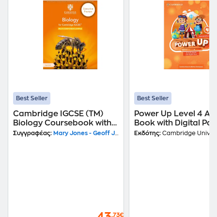
Best Seller
Best Seller
Cambridge IGCSE (TM)
Power Up Level 4 Act
Biology Coursebook with
Book with Digital Pa
Digital Access (2 Years)
Συγγραφέας:
Mary Jones - Geoff Jones
Εκδότης:
Cambridge Universit
,73€