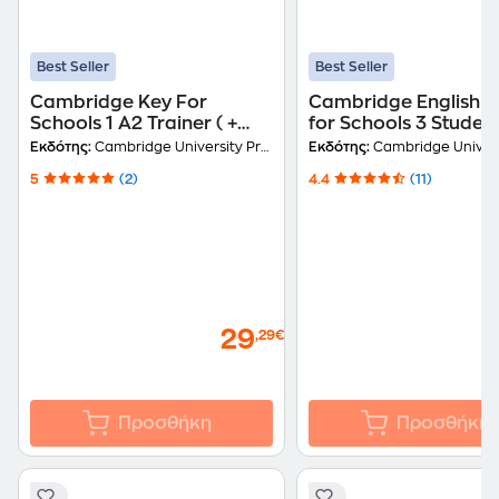
Best Seller
Best Seller
Cambridge Key For
Cambridge English Fi
Schools 1 A2 Trainer ( +
for Schools 3 Student
Downloadable Audio +
Book without Answer
Εκδότης:
Cambridge University Press
Εκδότης:
Cambridge Universit
Ebook)
5
(2)
4.4
(11)
29
,29€
Προσθήκη
Προσθήκη