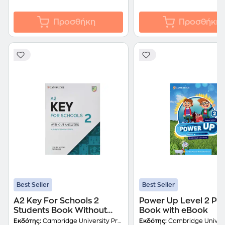
Προσθήκη
Προσθήκη
Best Seller
Best Seller
A2 Key For Schools 2
Power Up Level 2 Pupi
Students Book Without
Book with eBook
Answers
Εκδότης:
Cambridge University Press
Εκδότης:
Cambridge Universit