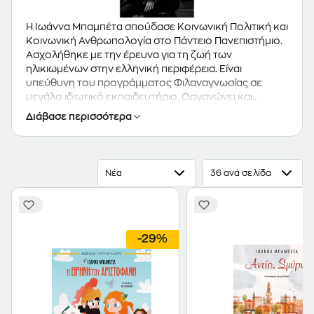
Η Ιωάννα Μπαμπέτα σπούδασε Κοινωνική Πολιτική και
Κοινωνική Ανθρωπολογία στο Πάντειο Πανεπιστήμιο.
Ασχολήθηκε με την έρευνα για τη ζωή των
ηλικιωμένων στην ελληνική περιφέρεια. Είναι
υπεύθυνη του προγράμματος Φιλαναγνωσίας σε
μεγάλο ιδιωτικό εκπαιδευτήριο. Οργανώνει και
συντονίζει τις παρουσιάσεις συγγραφέων για το
Διάβασε περισσότερα
νηπιαγωγείο και όλες τις τάξεις του δημοτικού. Επίσης
διατηρεί τη δική της στήλη "Βιβλία από όλο τον
κόσμο", στο ένθετο "Ο Μαγικός Κόσμος του Παιδικού
Βιβλίου" της ηλεκτρονικής εφημερίδας KosVoice
Νέα
36 ανά σελίδα
(Βραβείο Κυριάκος Παπαδόπουλος για τη χρήση των
νέων τεχνολογιών και κυρίως του διαδικτύου για τη
Φιλαναγνωσία από τον Κύκλο του Ελληνικού
Παιδικού Βιβλίου, 2013) Κάθε μήνα, παρουσιάζει
παιδικά βιβλία στην εφημερίδα Ελληνική Γνώμη, που
-29%
κυκλοφορεί στον Καναδά για τους Έλληνες της
διασποράς. Διδάσκει Δημιουργική Γραφή για το
παιδικό βιβλίο. Από το 2016 είναι Πρόεδρος της
Γυναικείας Λογοτεχνικής Συντροφιάς. Τα βιβλίο
της"Ένα τριαντάφυλλο για τη δασκάλα μου" και "ο