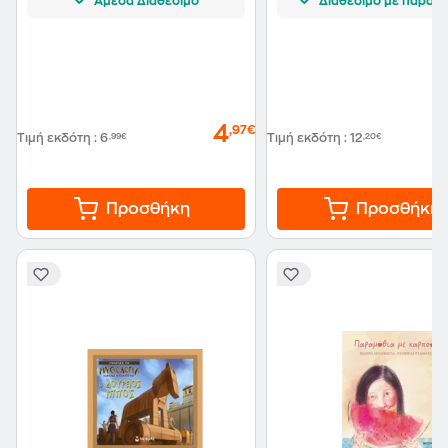
Άμεσα Διαθέσιμο
Διαθέσιμο με παραγγ
4
,97€
Τιμή εκδότη
:
6
,99€
Τιμή εκδότη
:
12
,20€
Προσθήκη
Προσθήκη