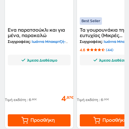
Best Seller
Ένα παρατσούκλι και για
Τα γουρουνάκια της
μένα, παρακαλώ
ευτυχίας (Μικρές
καληνύχτες)
Συγγραφέας:
Ιωάννα Μπακιρτζή-Μπαμπέτα
Συγγραφέας:
Ιωάννα Μπακιρτζή-Μ
4.6
(44)
Άμεσα Διαθέσιμο
Άμεσα Διαθέσιμ
4
,97€
Τιμή εκδότη
:
6
,60€
Τιμή εκδότη
:
6
,00€
Προσθήκη
Προσθήκη