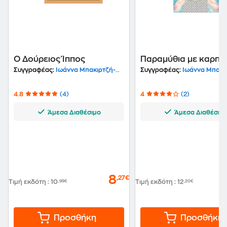
Ο Δούρειος Ίππος
Παραμύθια με καρπο
Συγγραφέας:
Ιωάννα Μπακιρτζή-Μπαμπέτα
Συγγραφέας:
Ιωάννα Μπακιρτζή-Μ
4.8
(4)
4
(2)
Άμεσα Διαθέσιμο
Άμεσα Διαθέσιμ
8
,27€
Τιμή εκδότη
:
10
,99€
Τιμή εκδότη
:
12
,20€
Προσθήκη
Προσθήκη