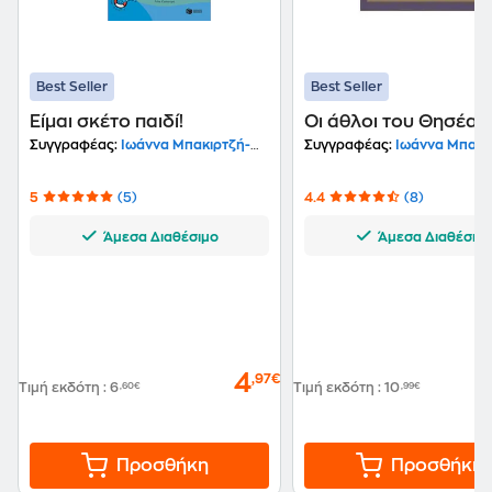
Best Seller
Best Seller
Είμαι σκέτο παιδί!
Οι άθλοι του Θησέα
Συγγραφέας:
Ιωάννα Μπακιρτζή-Μπαμπέτα
Συγγραφέας:
Ιωάννα Μπακιρτζή-Μ
5
(5)
4.4
(8)
Άμεσα Διαθέσιμο
Άμεσα Διαθέσιμ
4
,97€
Τιμή εκδότη
:
6
,60€
Τιμή εκδότη
:
10
,99€
Προσθήκη
Προσθήκη