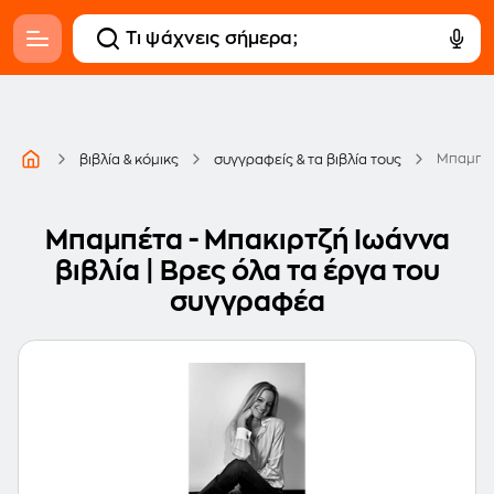
Μπαμπέτ
βιβλία & κόμικς
συγγραφείς & τα βιβλία τους
Μπαμπέτα - Μπακιρτζή Ιωάννα
βιβλία | Βρες όλα τα έργα του
συγγραφέα