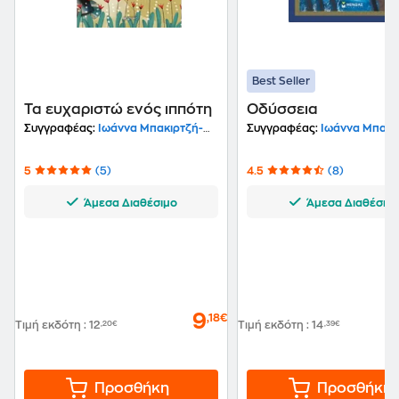
Best Seller
Τα ευχαριστώ ενός ιππότη
Οδύσσεια
Συγγραφέας:
Ιωάννα Μπακιρτζή-Μπαμπέτα
Συγγραφέας:
Ιωάννα Μπακιρτζή-Μ
5
(5)
4.5
(8)
Άμεσα Διαθέσιμο
Άμεσα Διαθέσιμ
9
,18€
Τιμή εκδότη
:
12
,20€
Τιμή εκδότη
:
14
,39€
Προσθήκη
Προσθήκη