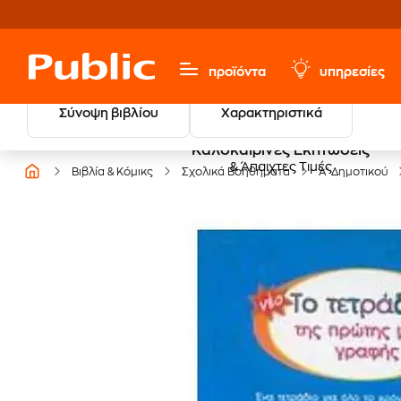
προϊόντα
υπηρεσίες
Σύνοψη βιβλίου
Χαρακτηριστικά
Καλοκαιρινές Εκπτώσεις
& Άπαιχτες Τιμές
Βιβλία & Κόμικς
Σχολικά Βοηθήματα
Α' Δημοτικού