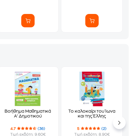
Βοήθημα Μαθηματικά
Το καλοκαίρι του Ίωνα
Α' Δημοτικού
και της Έλλης
4.7
(36)
5
(2)
Τιμή εκδότη: 9.60€
Τιμή εκδότη: 8.90€