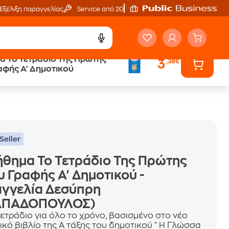
Εξέλιξη παραγγελίας
Service από 20'
α Το Τετράδιο Της Πρώτης
3
,38€
ά
Έλα στον κόσμο
αφής Α' Δημοτικού
των ηχητικών βιβλίων
Seller
θημα Το Τετράδιο Της Πρώτης
 Γραφής Α' Δημοτικού -
αγγελία Δεσύπρη
ΑΠΑΔΟΠΟΥΛΟΣ)
τετράδιο για όλο το χρόνο, βασισμένο στο νέο
ικό βιβλίο της Α τάξης του δημοτικού "Η Γλώσσα