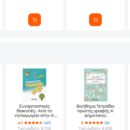
Συναρπαστικές
Βοήθημα Τετράδιο
διακοπές- Από το
πρώτης γραφής Α'
νηπιαγωγείο στην Α'
Δημοτικού
δημοτικού
4.7
(47)
5
(5)
Τιμή εκδότη: 9.70€
Τιμή εκδότη: 6.90€