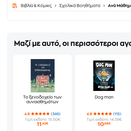
Βιβλία & Κόμικς
Σχολικά Βοηθήματα
Ανά Μάθημ
Μαζί με αυτό, οι περισσότεροι α
Το ξενοδοχείο των
Dog man
συναισθημάτων
4.8
(346)
4.8
(115)
Τιμή εκδότη: 15.50€
Τιμή εκδότη: 14.39€
11
10
,40€
,68€