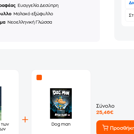
Δι
ραφέας
Ευαγγελία Δεσύπρη
φυλλο
Μαλακό εξώφυλλο
Σ
ημα
Νεοελληνική Γλώσσα
Σύνολο
25,46€
 των
Dog man
Προσθήκ
των