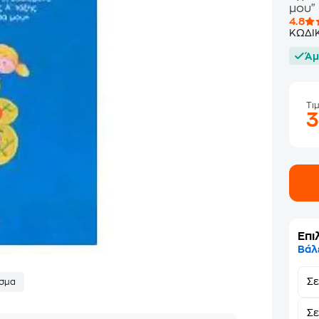
μου"
4.8
ΚΩΔΙ
Άμ
Τι
Επι
Βάλ
Σ
σμα
Σε