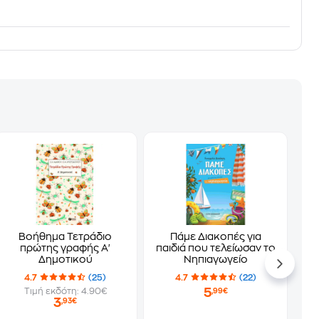
Βοήθημα Τετράδιο
Πάµε Διακοπές για
πρώτης γραφής Α'
παιδιά που τελείωσαν το
Δημοτικού
Νηπιαγωγείο
4.7
(25)
4.7
(22)
5
Τιμή εκδότη: 4.90€
,99€
3
,93€