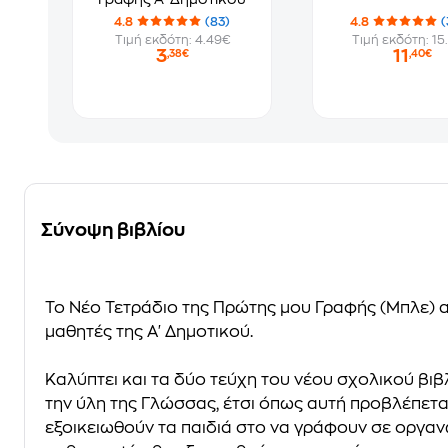
4.8
(83)
4.8
(
Τιμή εκδότη: 4.49€
Τιμή εκδότη: 15
3
11
,38€
,40€
Σύνοψη βιβλίου
Το Νέο Τετράδιο της Πρώτης μου Γραφής
(Μπλε) α
μαθητές της Α' Δημοτικού.
Καλύπτει και τα δύο τεύχη του νέου σχολικού βιβ
την ύλη της Γλώσσας, έτσι όπως αυτή προβλέπετα
εξοικειωθούν τα παιδιά στο να γράφουν σε οργα