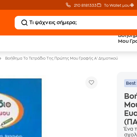
210 8181333
Το Wallet μου
Βοήθημ
20 € Public επιστροφή
Δωρεάν Μεταφορικ
Μου Γρ
με Snappi
με Public+ Delivery
Βοήθημα Το Τετράδιο Της Πρώτης Μου Γραφής Α' Δημοτικού
Best 
Βοή
Μου
Ευ
(Π
Ένα 
σχολ