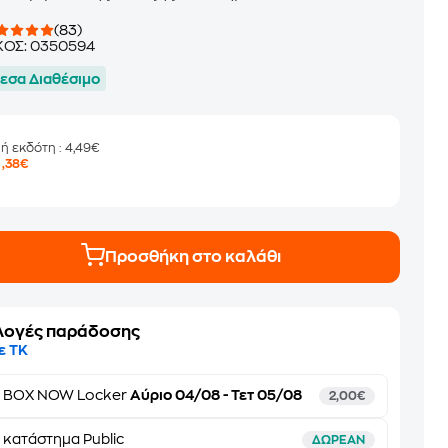
(83)
ΚΟΣ:
0350594
εσα Διαθέσιμο
μή εκδότη
: 4,49€
3
,38€
Προσθήκη στο καλάθι
λογές παράδοσης
ε ΤΚ
ε
BOX NOW Locker
Αύριο 04/08 - Τετ 05/08
2,00€
 κατάστημα Public
ΔΩΡΕΑΝ