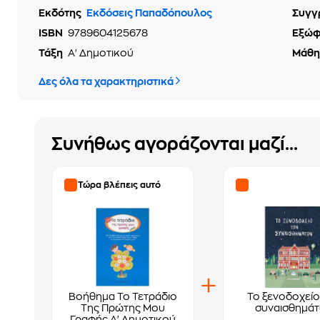
Εκδότης
Εκδόσεις Παπαδόπουλος
Συγγ
ISBN
9789604125678
Εξώ
Τάξη
Α' Δημοτικού
Μάθ
Δες όλα τα χαρακτηριστικά
Συνήθως αγοράζονται μαζί...
Τώρα βλέπεις αυτό
Βοήθημα Το Τετράδιο
Το ξενοδοχείο
Της Πρώτης Μου
συναισθημά
Γραφής Α' Δημοτικού