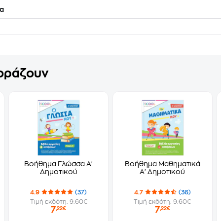
α
γοράζουν
Βοήθημα Γλώσσα Α'
Βοήθημα Μαθηματικά
Δημοτικού
Α' Δημοτικού
4.9
(37)
4.7
(36)
Τιμή εκδότη: 9.60€
Τιμή εκδότη: 9.60€
7
7
,22€
,22€