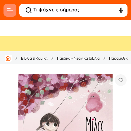
Βιβλία & Κόμικς
Παιδικά - Νεανικά βιβλία
Παραμύθια