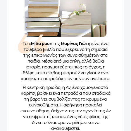
Το «
Μίλα μου
» της
Μαρίνας Γιώτη
είναι ένα
τρυφερό βιβλίο που εξερευνά τη σημασία
της επικοινωνίας των συναισθημάτων στα
παιδιά. Μέσα από μια απλή, αλλά βαθιά
ιστορία, πραγματεύεται πώς το άγχος, η
θλίψη και ο φόβος μπορούν να γίνουν ένα
«ασήκωτο πετραδάκι» αν μείνουν ανείπωτα.
Η κεντρική ηρωίδα, η Αν, ένα χαμογελαστό
κορίτσι, βρίσκει ένα πετραδάκι που σταδιακά
τη βαραίνει, συμβολίζοντας τα κρυμμένα
συναισθήματα. Η αφήγηση προκαλεί
ενσυναίσθηση, δείχνοντας την αγωνία της Αν
να εκφραστεί, ώσπου ένας νέος φίλος της
δίνει το έναυσμα να μιλήσει και να
ανακουφιστεί.