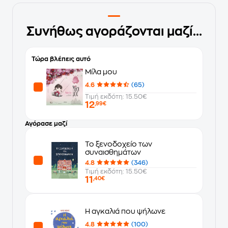
Συνήθως αγοράζονται μαζί...
Τώρα βλέπεις αυτό
Μίλα μου
4.6
(65)
Τιμή εκδότη: 15.50€
12
,99€
Αγόρασε μαζί
Το ξενοδοχείο των
συναισθημάτων
4.8
(346)
Τιμή εκδότη: 15.50€
11
,40€
Η αγκαλιά που ψήλωνε
4.8
(100)