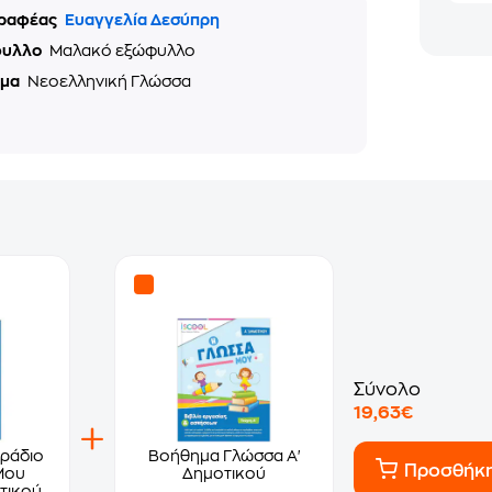
ραφέας
Ευαγγελία Δεσύπρη
φυλλο
Μαλακό εξώφυλλο
ημα
Νεοελληνική Γλώσσα
Σύνολο
19,63€
ράδιο
Βοήθημα Γλώσσα Α'
Προσθήκ
Μου
Δημοτικού
τικού