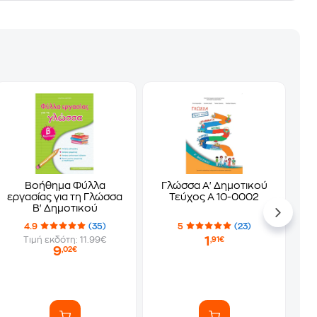
Βοήθημα Φύλλα
Γλώσσα Α' Δημοτικού
εργασίας για τη Γλώσσα
Τεύχος Α 10-0002
Β' Δημοτικού
4.9
(35)
5
(23)
1
Τιμή εκδότη: 11.99€
,91€
9
,02€