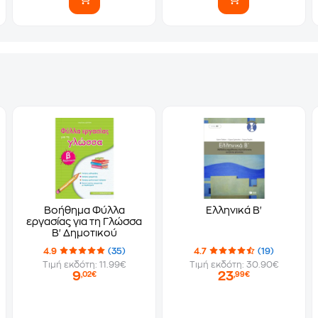
Βοήθημα Φύλλα
Ελληνικά Β'
εργασίας για τη Γλώσσα
Β' Δημοτικού
4.9
(35)
4.7
(19)
Τιμή εκδότη: 11.99€
Τιμή εκδότη: 30.90€
9
23
,02€
,99€