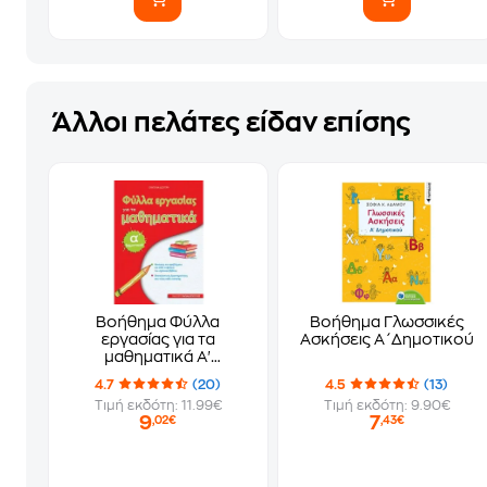
Άλλοι πελάτες είδαν επίσης
Βοήθημα Φύλλα
Βοήθημα Γλωσσικές
εργασίας για τα
Ασκήσεις Α΄Δημοτικού
μαθηματικά Α'
Δημοτικού
4.7
(20)
4.5
(13)
Τιμή εκδότη: 11.99€
Τιμή εκδότη: 9.90€
9
7
,02€
,43€