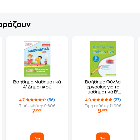
γοράζουν
Βοήθημα Μαθηματικά
Βοήθημα Φύλλα
Α' Δημοτικού
εργασίας για τα
μαθηματικά Β'
Δημοτικού
4.7
(36)
4.9
(37)
Τιμή εκδότη: 9.60€
Τιμή εκδότη: 11.99€
7
9
,22€
,02€