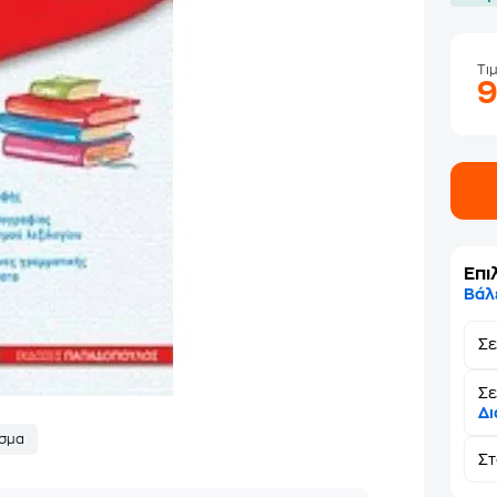
Τι
Επι
Βάλ
Σ
Σε
Δι
σμα
Σ