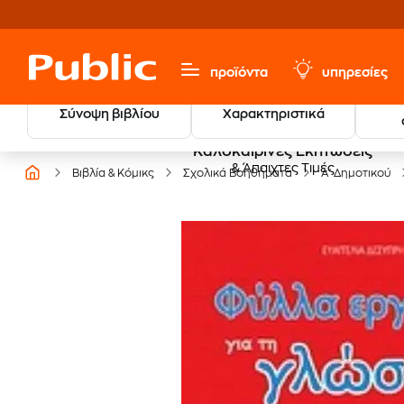
προϊόντα
υπηρεσίες
Σύνοψη βιβλίου
Χαρακτηριστικά
Καλοκαιρινές Εκπτώσεις
& Άπαιχτες Τιμές
Βιβλία & Κόμικς
Σχολικά Βοηθήματα
Α' Δημοτικού