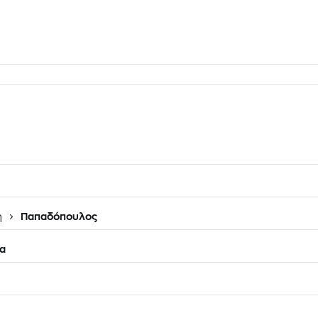
η
Παπαδόπουλος
α