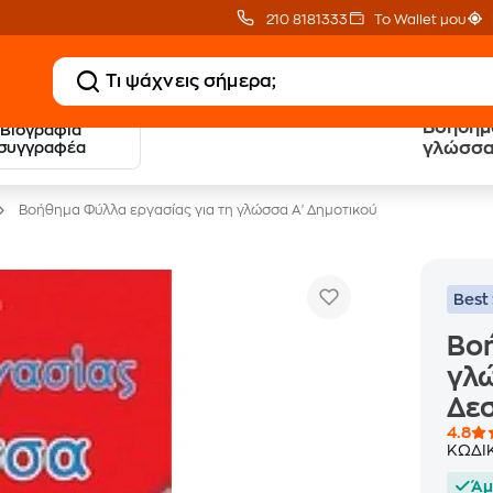
210 8181333
Το Wallet μου
Βοήθημα
Βιογραφία
20 € Public επιστροφή
Δωρεάν Μεταφορικ
συγγραφέα
γλώσσα 
με Snappi
με Public+ Delivery
Βοήθημα Φύλλα εργασίας για τη γλώσσα Α' Δημοτικού
Best 
Βοή
γλώ
Δε
4.8
ΚΩΔΙ
Άμ