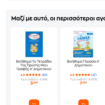
Μαζί με αυτό, οι περισσότεροι α
Βοήθημα Το Τετράδιο
Βοήθημα Γλώσσα Α'
Της Πρώτης Μου
Δημοτικού
Γραφής Α' Δημοτικού
4.8
(83)
4.9
(37)
Τιμή εκδότη: 4.49€
Τιμή εκδότη: 9.60€
3
7
,38€
,22€