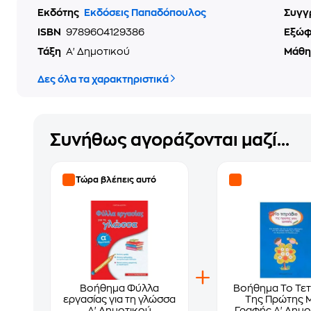
Εκδότης
Εκδόσεις Παπαδόπουλος
Συγγ
ISBN
9789604129386
Εξώ
Τάξη
Α' Δημοτικού
Μάθ
Δες όλα τα χαρακτηριστικά
Συνήθως αγοράζονται μαζί...
Τώρα βλέπεις αυτό
Βοήθημα Φύλλα
Βοήθημα Το Τετ
εργασίας για τη γλώσσα
Της Πρώτης 
Α' Δημοτικού
Γραφής Α' Δημο