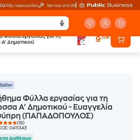
Εξέλιξη παραγγελίας
Service από 20'
 Φύλλα εργασίας για τη
9
,03€
ά
Έλα στον κόσμο
Α' Δημοτικού
των ηχητικών βιβλίων
Seller
θημα Φύλλα εργασίας για τη
σσα Α' Δημοτικού - Ευαγγελία
σύπρη (ΠΑΠΑΔΟΠΟΥΛΟΣ)
(15)
ΚΟΣ:
0411343
εσα Διαθέσιμο