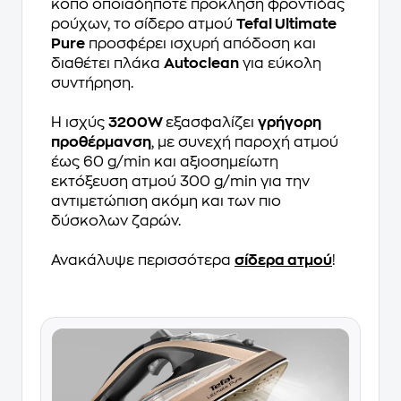
κόπο οποιαδήποτε πρόκληση φροντίδας
ρούχων, το σίδερο ατμού
Tefal Ultimate
Pure
προσφέρει ισχυρή απόδοση και
διαθέτει πλάκα
Autoclean
για εύκολη
συντήρηση.
Η ισχύς
3200W
εξασφαλίζει
γρήγορη
προθέρμανση
, με συνεχή παροχή ατμού
έως 60 g/min και αξιοσημείωτη
εκτόξευση ατμού 300 g/min για την
αντιμετώπιση ακόμη και των πιο
δύσκολων ζαρών.
Ανακάλυψε περισσότερα
σίδερα ατμού
!