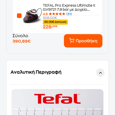
TEFAL Pro Express Ultimate II
GV9721 7.9 bar με Δοχείο
Nερού 1.2 L Βυσσινί Σύστημα
4.8
(51)
Σιδερώματος
308.00€
80.00€ έκπτωση
228
,00€
Σύνολο
Προσθήκη
390,89€
Αναλυτική Περιγραφή