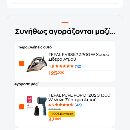
Συνήθως αγοράζονται μαζί...
Τώρα βλέπεις αυτό
TEFAL FV9852 3200 W Χρυσό
Σίδερο Ατμού
4.9
(12)
125
,00€
Αγόρασε μαζί
TEFAL PURE POP DT2020 1300
W Μπλε Σύστημα Ατμού
4.3
(43)
48.89€
11.00€ έκπτωση
37
,89€