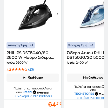
+1
+1
Άπαιχτη Τιμή
Άπαιχτη Τιμή
PHILIPS DST5040/80
Σίδερο Ατμού PHILIP
2600 W Μαύρο Σίδερο
DST5030/20 5000 Se
Ατμού
2400W Μπλε
Ισχύς:
2600 W
Ισχύς:
2400 W
4.2
(23)
Μη διαθέσιμο
Μη διαθέσιμο
Πωλείται και αποστέλλε
Πωλείται και αποστέλλεται
από
από
Stechi
TECHSTORES
+ 3 ακόμα Public Partners
+ 2 ακόμα Public Partn
64
,21€