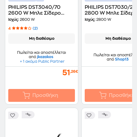
PHILIPS DST3040/70
PHILIPS DST7030/20
2600 W Μπλε Σίδερο
2800 W Μπλε Σίδερ
Ατμού
Ατμού
Ισχύς:
2600 W
Ισχύς:
2800 W
4
(2)
Μη διαθέσιμο
Μη διαθέσιμο
Πωλείται και αποστέλλεται
Πωλείται και αποστέλλε
από
jkazakos
από
Shop13
+ 1 ακόμα Public Partner
51
,26€
Προσθήκη
Προσθήκη