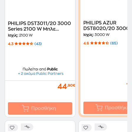
PHILIPS AZUR
PHILIPS DST3011/20 3000
DST8020/20 3000
Series 2100 W Μπλε
Μπλε Σίδερο Ατμού
Σίδερο Ατμού
Ισχύς:
3000 W
Ισχύς:
2100 W
4.6
(65)
4.3
(43)
Πωλείται από
Public
+ 2 ακόμα Public Partners
1
44
,90€
Προσθήκη
Προσθήκη