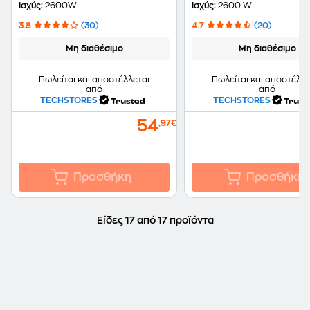
Μαύρο
Ισχύς:
2600W
Ισχύς:
2600 W
3.8
(30)
4.7
(20)
Μη διαθέσιμο
Μη διαθέσιμο
Πωλείται και αποστέλλεται
Πωλείται και αποστέλλε
από
από
TECHSTORES
TECHSTORES
54
,97€
Προσθήκη
Προσθήκη
Είδες 17 από 17 προϊόντα