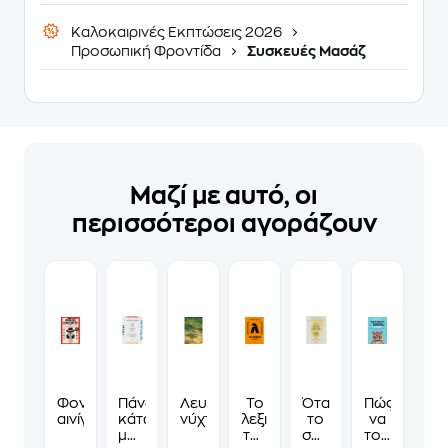
Καλοκαιρινές Εκπτώσεις 2026
Προσωπική Φροντίδα
Συσκευές Μασάζ
Μαζί με αυτό, οι
περισσότεροι αγοράζουν
Φονικά
Πάνω,
Λευκές
Το
Όταν
Πώς
αινίγματα
κάτω,
νύχτες
λεξικό
το
να
μπροστά,
της
σώμα
τους