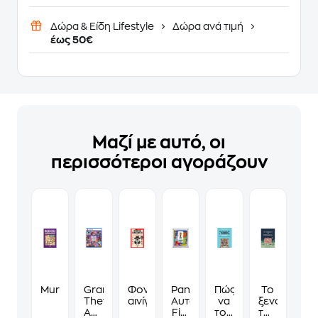
Δώρα & Είδη Lifestyle
Δώρα ανά τιμή
έως 50€
Μαζί με αυτό, οι
περισσότεροι αγοράζουν
Murdoku
Grand
Φονικά
Panini
Πώς
Το
Theft
αινίγματα
Αυτοκόλλητα
να
ξενοδοχείο
Auto
Fifa
τους
των