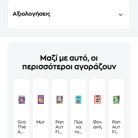
Αξιολογήσεις
Μαζί με αυτό, οι
περισσότεροι αγοράζουν
Grand
Murdoku
Panini
Πώς
Φονικά
Panini
Theft
Αυτοκόλλητα
να
αινίγματα
Αυτοκόλλη
Auto
Fifa
τους
Fifa
VI
World
λες
World