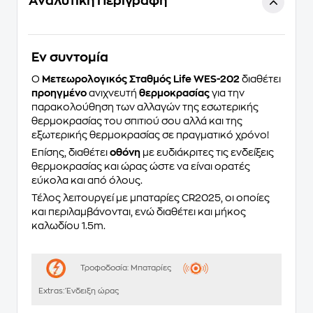
Αναλυτική Περιγραφή
Eν συντομία
Ο
Μετεωρολογικός Σταθμός Life WES-202
διαθέτει
προηγμένο
ανιχνευτή
θερμοκρασίας
για την
παρακολούθηση των αλλαγών της εσωτερικής
θερμοκρασίας του σπιτιού σου αλλά και της
εξωτερικής θερμοκρασίας σε πραγματικό χρόνο!
Επίσης, διαθέτει
οθόνη
με ευδιάκριτες τις ενδείξεις
θερμοκρασίας και ώρας ώστε να είναι ορατές
εύκολα και από όλους.
Τέλος λειτουργεί με μπαταρίες CR2025, οι οποίες
και περιλαμβάνονται, ενώ διαθέτει και μήκος
καλωδίου 1.5m.
Τροφοδοσία:
Μπαταρίες
Extras:
Ένδειξη ώρας