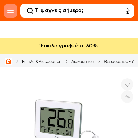
Έπιπλα γραφείου -30%
Έπιπλα & Διακόσμηση
Διακόσμηση
Θερμόμετρα - Υγ