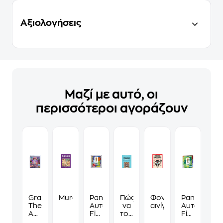
Αξιολογήσεις
Μαζί με αυτό, οι
περισσότεροι αγοράζουν
Grand
Murdoku
Panini
Πώς
Φονικά
Panini
Theft
Αυτοκόλλητα
να
αινίγματα
Αυτοκόλλη
Auto
Fifa
τους
Fifa
VI
World
λες
World