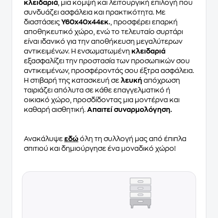
κλειδαριά
, μια κομψή και λειτουργική επιλογή που
συνδυάζει ασφάλεια και πρακτικότητα. Με
διαστάσεις
Υ60x40x44εκ.
, προσφέρει επαρκή
αποθηκευτικό χώρο, ενώ το τελευταίο συρτάρι
είναι ιδανικό για την αποθήκευση μεγαλύτερων
αντικειμένων. Η ενσωματωμένη
κλειδαριά
εξασφαλίζει την προστασία των προσωπικών σου
αντικειμένων, προσφέροντάς σου έξτρα ασφάλεια.
Η στιβαρή της κατασκευή σε
λευκή
απόχρωση
ταιριάζει απόλυτα σε κάθε επαγγελματικό ή
οικιακό χώρο, προσδίδοντας μια μοντέρνα και
καθαρή αισθητική.
Απαιτεί συναρμολόγηση.
Ανακάλυψε
εδώ
όλη τη συλλογή μας από έπιπλα
σπιτιού και δημιούργησε ένα μοναδικό χώρο!