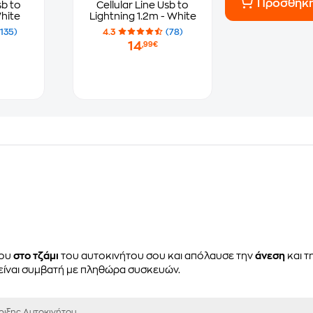
Προσθήκ
sb to
Cellular Line Usb to
White
Lightning 1.2m - White
(135)
4.3
(78)
14
,99€
νου
στo τζάμι
του αυτοκινήτου σου και απόλαυσε την
άνεση
και τ
είναι συμβατή με πληθώρα συσκευών.
ριξης Αυτοκινήτου