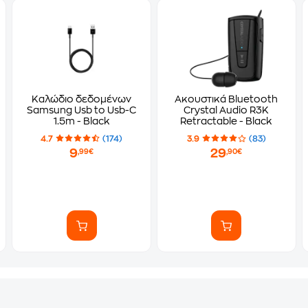
Καλώδιο δεδομένων
Ακουστικά Bluetooth
Samsung Usb to Usb-C
Crystal Audio R3K
1.5m - Black
Retractable - Black
4.7
(174)
3.9
(83)
9
29
,99€
,90€