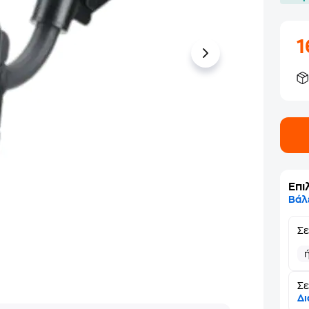
Επι
Βάλ
Σ
Σε
Δι