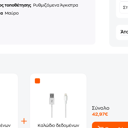
ος τοποθέτησης
Ρυθμιζόμενα Άγκιστρα
Σ
μα
Μαύρο
Άτο
Σύνολο
42,97€
μένων
Καλώδιο δεδομένων