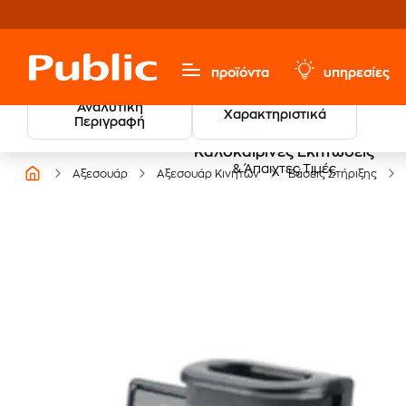
προϊόντα
υπηρεσίες
Αναλυτική
Χαρακτηριστικά
Περιγραφή
Καλοκαιρινές Εκπτώσεις
& Άπαιχτες Τιμές
Αξεσουάρ
Αξεσουάρ Κινητών
Βάσεις Στήριξης