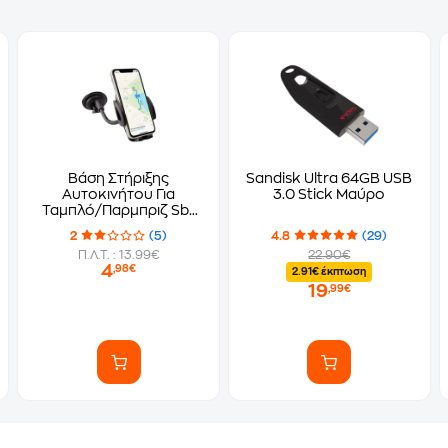
Βάση Στήριξης
Sandisk Ultra 64GB USB
Αυτοκινήτου Για
3.0 Stick Μαύρο
Ταμπλό/Παρμπριζ Sbs
Windshield - Μαύρο
2
(5)
4.8
(29)
Π.Λ.Τ. : 13.99€
22.90€
4
,98€
2.91€ έκπτωση
19
,99€