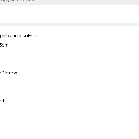
ριζόντια ή κάθετα
,5cm
ποθέτηση
rd