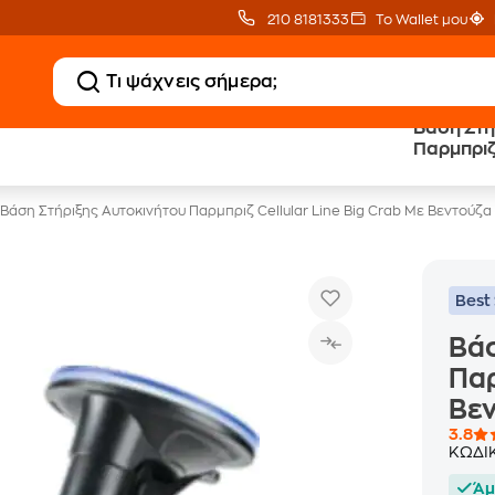
210 8181333
Το Wallet μου
Βάση Στή
Δώρο ΑΙ courses
Δωρεάν BoxNow
Παρμπριζ 
αξίας 150€
για 1 χρόνο!
Βεντούζα
Βάση Στήριξης Αυτοκινήτου Παρμπριζ Cellular Line Big Crab Με Βεντούζα
Best 
Βάσ
Παρ
Βεν
3.8
ΚΩΔΙ
Άμ