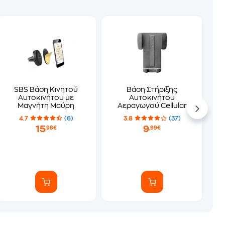
SBS Βάση Κινητού
Βάση Στήριξης
Αυτοκινήτου με
Αυτοκινήτου
Μαγνήτη Μαύρη
Αεραγωγού Cellular
Line - Μαύρο
4.7
(6)
3.8
(37)
15
9
,98€
,99€