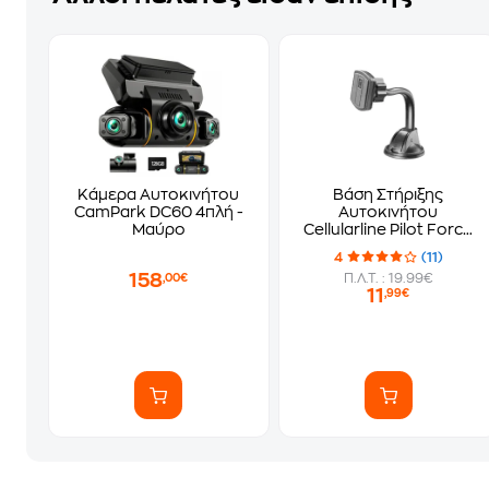
Κάμερα Αυτοκινήτου
Βάση Στήριξης
CamPark DC60 4πλή -
Αυτοκινήτου
Μαύρο
Cellularline Pilot Force
Με Βεντούζα - Μαύρο
4
(11)
158
Π.Λ.Τ. : 19.99€
,00€
11
,99€