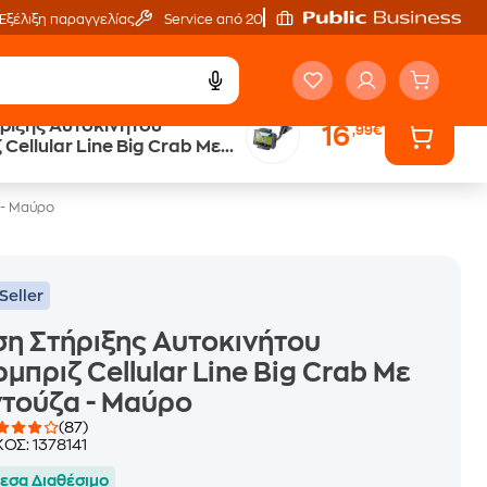
Εξέλιξη παραγγελίας
Service από 20'
ριξης Αυτοκινήτου
16
,99€
Trade & Save
Cellular Line Big Crab Με
επιστροφή κινητού
 - Μαύρο
 - Μαύρο
Seller
η Στήριξης Αυτοκινήτου
μπριζ Cellular Line Big Crab Με
τούζα - Μαύρο
(87)
ΚΟΣ:
1378141
εσα Διαθέσιμο