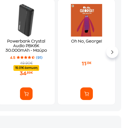
Powerbank Crystal
Oh No, George!
Audio PBK6K
30.000mAh - Μαύρο
4.5
(91)
11
49.90€
,13€
15.01€ έκπτωση
34
,89€