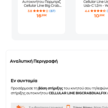
Αυτοκινήτου Παρμπριζ
Cellular Line U
Cellular Line Big Crab
Usb-C 1.2m - 
Με Βεντούζα - Μαύρο
3.8
(87)
4.4
16
10
,99€
,99€
Αναλυτική Περιγραφή
Eν συντομία
Προσάρμοσε τη
βάση στήριξης
του κινητού σου τηλεφώ
στήριξης αυτοκινήτου
CELLULAR LINE BIGCRABDUALFIX
Συμβατότητα:Universal
Τύπος Βάσης:
Βάση Στή