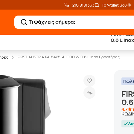
210 8181333
Το Wallet μου
FIRST AU
Clearance
Δωρεάν Μεταφορικ
0.6 L Ino
Μικροσυσκευών
με Public+ Delivery
FIRST AUSTRIA FA-5425-4 1000 W 0.6 L Inox Βραστήρας
ήρες
Πωλε
FIR
0.6
4.7
ΚΩΔΙ
Δι