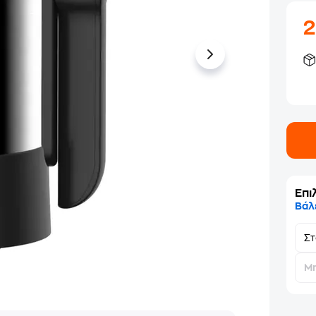
Επι
Βάλ
Σ
Μη