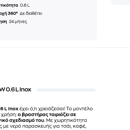
τικότητα
0.6 L
οχή 360°
Δε διαθέτει
ηση
24 μήνες
 0.6 L Inox
6 L Inox
έχει ό,τι χρειάζεσαι! Το μοντέλο
η χρήση:
ο βραστήρας ταιριάζει σε
νικό σχεδιασμό του
. Με χωρητικότητα
ς με νερό παρασκευής για τσάι, καφέ,