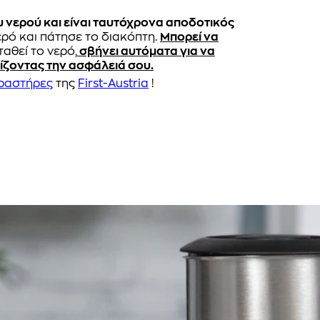
 νερού και είναι ταυτόχρονα αποδοτικός
ερό και πάτησε το διακόπτη.
Μπορεί να
ταθεί το νερό,
σβήνει αυτόματα για να
ίζοντας την ασφάλειά σου.
ραστήρες
της
First-Austria
!