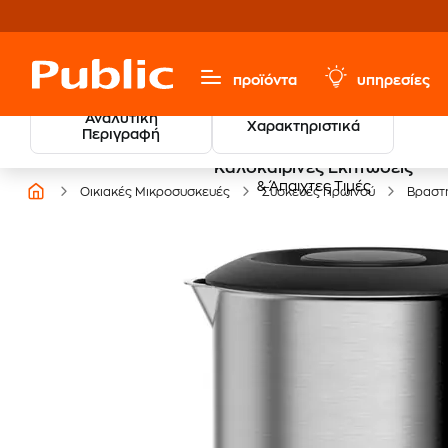
προϊόντα
υπηρεσίες
Αναλυτική
Χαρακτηριστικά
Περιγραφή
Καλοκαιρινές Εκπτώσεις
& Άπαιχτες Τιμές
Οικιακές Μικροσυσκευές
Συσκευές Πρωινού
Βραστ