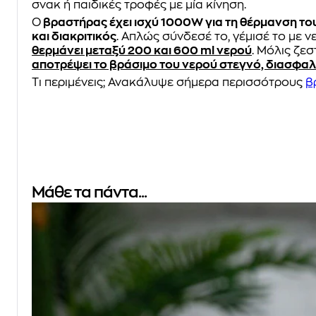
σνακ ή παιδικές τροφές με μία κίνηση.
Ο
βραστήρας έχει ισχύ 1000W για τη θέρμανση του
και διακριτικός
. Απλώς σύνδεσέ το, γέμισέ το με ν
θερμάνει μεταξύ 200 και 600 ml νερού
. Μόλις ζεσ
αποτρέψει το βράσιμο του νερού στεγνό, διασφαλ
Τι περιμένεις; Ανακάλυψε σήμερα περισσότρους
β
Μάθε τα πάντα...