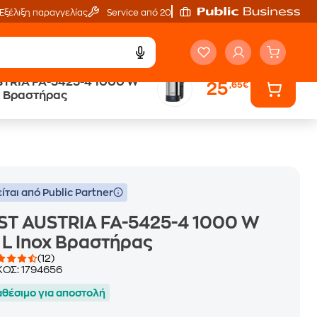
Εξέλιξη παραγγελίας
Service από 20'
STRIA FA-5425-4 1000 W
25
,65€
ά
Public επιστροφή €
x Βραστήρας
κέρδος σε κάθε αγορά
ίται από Public Partner
ST AUSTRIA FA-5425-4 1000 W
 L Inox Βραστήρας
(12)
ΚΟΣ:
1794656
αθέσιμο για αποστολή