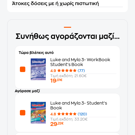
Άτοκες δόσεις με ή χωρίς πιστωτική
Συνήθως αγοράζονται μαζί...
Τώρα βλέπεις αυτό
Luke and Myla 3- WorkBook
Student's Book
4.9
(77)
Τιμή εκδότη: 21.60€
19
,01€
Αγόρασε μαζί
Luke and Myla 3- Student's
Book
4.8
(120)
Τιμή εκδότη: 33.20€
29
,22€