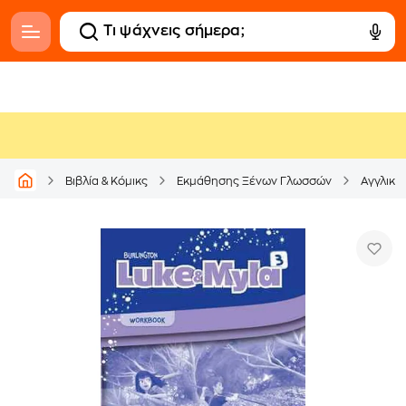
Βιβλία & Κόμικς
Εκμάθησης Ξένων Γλωσσών
Αγγλική