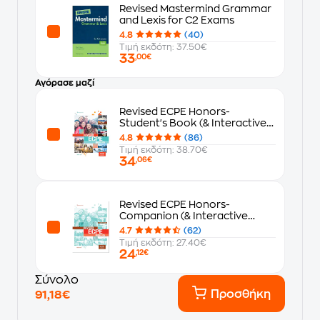
Revised Mastermind Grammar
and Lexis for C2 Exams
4.8
(40)
Τιμή εκδότη: 37.50€
33
,00€
Αγόρασε μαζί
Revised ECPE Honors-
Student's Book (& Interactive
Webbook)
4.8
(86)
Τιμή εκδότη: 38.70€
34
,06€
Revised ECPE Honors-
Companion (& Interactive
Webbook) Student's Book
4.7
(62)
Τιμή εκδότη: 27.40€
24
,12€
Σύνολο
Προσθήκη
91,18€