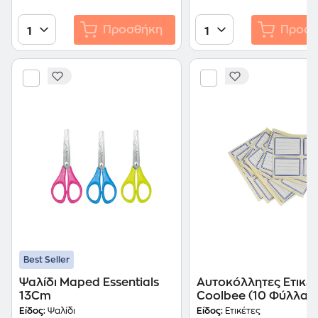
Προσθήκη
Προσθ
1
1
Best Seller
Ψαλίδι Maped Essentials
Αυτοκόλλητες Ετικέτ
13Cm
Coolbee (10 Φύλλα -
Τεμάχια)
Είδος:
Ψαλίδι
Είδος:
Ετικέτες