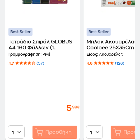
Best Seller
Best Seller
Τετράδιο Σπιράλ GLOBUS
Μπλοκ Ακουαρέλας
A4 160 Φύλλων (1
Coolbee 25X35Cm N
Τεμάχιο)
12 Φύλλων
Γραμμογράφηση:
Ριγέ
Είδος:
Ακουαρέλας
4.7
(57)
4.6
(126)
5
,99€
Προσθήκη
Προσθ
1
1