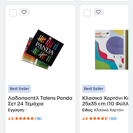
Best Seller
Best Seller
Λαδοπαστέλ Talens Panda
Κλασικό Χαρτόνι Κο
Σετ 24 Τεμάχια
25x35 cm (10 Φύλλα
Εγγύηση:
-
Είδος:
Κλασικό Χαρτόνι
4.9
(18)
4.6
(93)