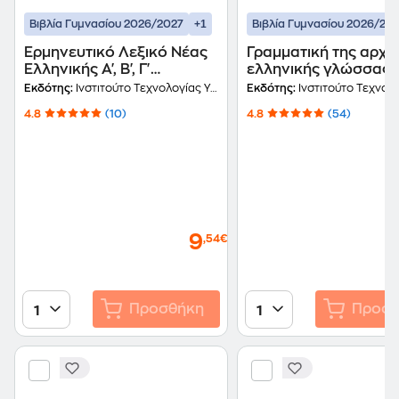
+1
Βιβλία Γυμνασίου 2026/2027
Βιβλία Γυμνασίου 2026/20
Ερμηνευτικό Λεξικό Νέας
Γραμματική της αρχα
Ελληνικής Α', Β', Γ'
ελληνικής γλώσσας
Γυμνασίου 21-0022
Γυμνασίου - Λυκείου 
Εκδότης:
Ινστιτούτο Τεχνολογίας Υπολογιστών και Εκδόσεων Διόφαντος
Εκδότης:
Ινστιτούτο Τεχνολογίας Υπολογιστών και Εκδ
0012
4.8
(10)
4.8
(54)
9
,54€
Προσθήκη
Προσθ
1
1