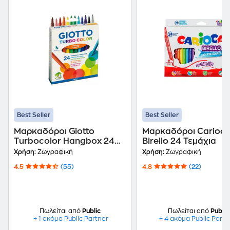
Best Seller
Best Seller
Μαρκαδόροι Giotto
Μαρκαδόροι Carioc
Turbocolor Hangbox 24
Birello 24 Τεμάχια
Τεμάχια
Χρήση:
Ζωγραφική
Χρήση:
Ζωγραφική
4.5
(55)
4.8
(22)
Πωλείται από
Public
Πωλείται από
Public
+ 1 ακόμα Public Partner
+ 4 ακόμα Public Partn