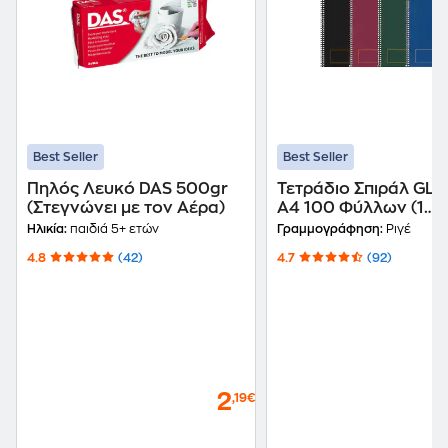
Best Seller
Best Seller
Πηλός Λευκό DAS 500gr
Τετράδιο Σπιράλ GL
(Στεγνώνει με τον Αέρα)
A4 100 Φύλλων (1
Τεμάχιο)
Ηλικία:
παιδιά 5+ ετών
Γραμμογράφηση:
Ριγέ
4.8
(42)
4.7
(92)
2
,19€