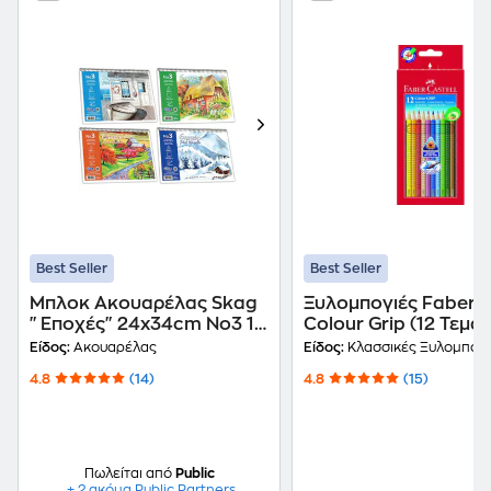
Best Seller
Best Seller
Μπλοκ Ακουαρέλας Skag
Ξυλομπογιές Faber C
"Εποχές" 24x34cm No3 15
Colour Grip (12 Τεμάχ
Φύλλων
Είδος:
Ακουαρέλας
Είδος:
Κλασσικές Ξυλομπογι
4.8
(14)
4.8
(15)
Πωλείται από
Public
+ 2 ακόμα Public Partners