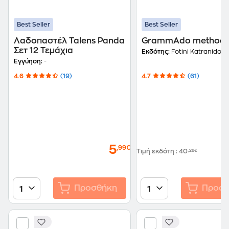
Best Seller
Best Seller
Λαδοπαστέλ Talens Panda
GrammAdo method
Σετ 12 Τεμάχια
Εκδότης:
Fotini Katranidou
Εγγύηση:
-
4.6
(19)
4.7
(61)
5
,99€
Τιμή εκδότη
:
40
,28€
Προσθήκη
Προσθ
1
1