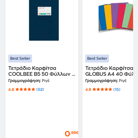
Best Seller
Best Seller
Τετράδιο Καρφίτσα
Τετράδιο Καρφίτσα
COOLBEE B5 50 Φύλλων -
GLOBUS A4 40 Φύλλ
Μπλε (1 Τεμάχιο)
Με σχέδιο (1 Τεμάχιο
Γραμμογράφηση:
Ριγέ
Γραμμογράφηση:
Ριγέ
4.8
(52)
4.8
(15)
0
,99€