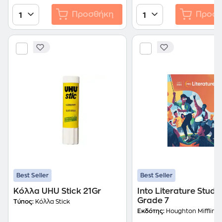
Προσθήκη
Προσθ
1
1
Best Seller
Best Seller
Κόλλα UHU Stick 21Gr
Into Literature Stude
Grade 7
Τύπος:
Κόλλα Stick
Εκδότης:
Houghton Mifflin H