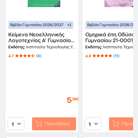
+1
Βιβλία Γυμνασίου 2026/2027
Βιβλία Γυμνασίου 2026/20
Κείμενα Νεοελληνικής
Ομηρικά έπη Οδύσσει
Λογοτεχνίας Α' Γυμνασίου
Γυμνασίου 21-0001
21-0025
Εκδότης:
Ινστιτούτο Τεχνολογίας Υπολογιστών και Εκδόσεων Διόφαντος
Εκδότης:
Ινστιτούτο Τεχνολογίας Υπολογιστών και Εκδ
4.7
(6)
4.8
(11)
5
,19€
Προσθήκη
Προσθ
1
1