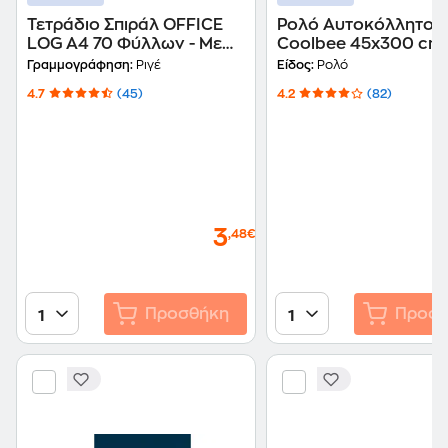
Τετράδιο Σπιράλ OFFICE
Ρολό Αυτοκόλλητο
LOG A4 70 Φύλλων - Με
Coolbee 45x300 cm
σχέδιο (1 Τεμάχιο)
Γραμμογράφηση:
Ριγέ
Είδος:
Ρολό
4.7
(45)
4.2
(82)
3
,48€
Προσθήκη
Προσθ
1
1