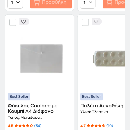
Προσθήκη
Προσθ
1
1
Best Seller
Best Seller
Φάκελος Coolbee με
Παλέτα Αυγοθήκη
Κουμπί Α4 Διάφανο
Υλικό:
Πλαστικό
Τύπος:
Μεταφοράς
4.5
(34)
4.7
(19)