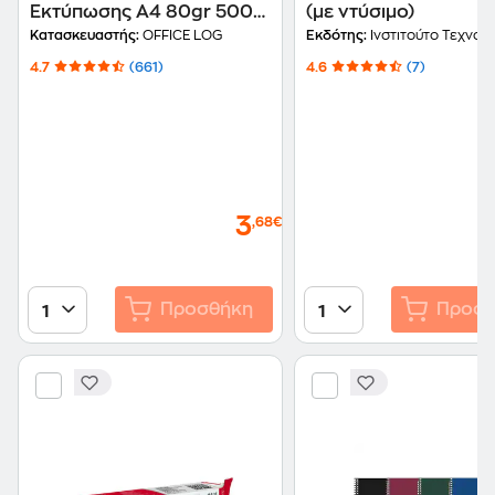
Εκτύπωσης A4 80gr 500
(με ντύσιμο)
φύλλα
Κατασκευαστής:
OFFICE LOG
Εκδότης:
Ινστιτούτο Τεχνολογίας Υπολογιστών και Εκδ
4.7
(661)
4.6
(7)
3
,68€
Προσθήκη
Προσθ
1
1