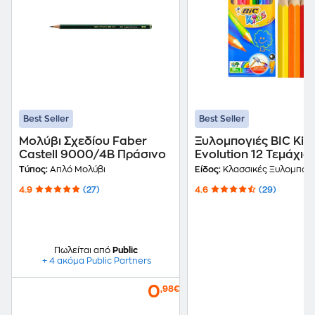
Best Seller
Best Seller
Μολύβι Σχεδίου Faber
Ξυλομπογιές BIC Kid
Castell 9000/4B Πράσινο
Evolution 12 Τεμάχια
Τύπος:
Απλό Μολύβι
Είδος:
Κλασσικές Ξυλομπογι
4.9
(27)
4.6
(29)
Πωλείται από
Public
+ 4 ακόμα Public Partners
0
,98€