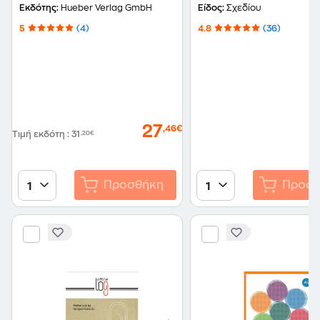
Φύλλων
Εκδότης:
Hueber Verlag GmbH
Είδος:
Σχεδίου
5
(4)
4.8
(36)
27
,46€
Τιμή εκδότη
:
31
,20€
Προσθήκη
Προσθ
1
1