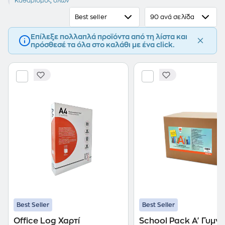
Α' Γυμνασίου
Καθαρισμός όλων
Best seller
90 ανά σελίδα
Επίλεξε πολλαπλά προϊόντα από τη λίστα και
πρόσθεσέ τα όλα στο καλάθι με ένα click.
Best Seller
Best Seller
Office Log Χαρτί
School Pack Α' Γυμν