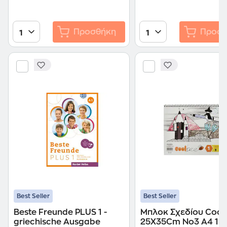
Προσθήκη
Προσθ
1
1
Best Seller
Best Seller
Beste Freunde PLUS 1 -
Μπλοκ Σχεδίου Cool
griechische Ausgabe
25X35Cm No3 A4 15