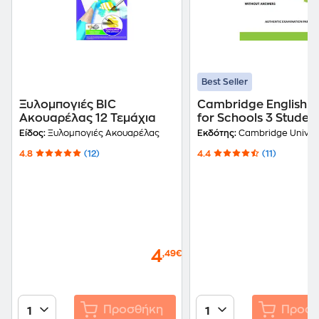
Best Seller
Ξυλομπογιές BIC
Cambridge English Fi
Ακουαρέλας 12 Τεμάχια
for Schools 3 Student
Book without Answer
Είδος:
Ξυλομπογιές Ακουαρέλας
Εκδότης:
Cambridge Universit
4.8
(12)
4.4
(11)
4
,49€
Προσθήκη
Προσθ
1
1