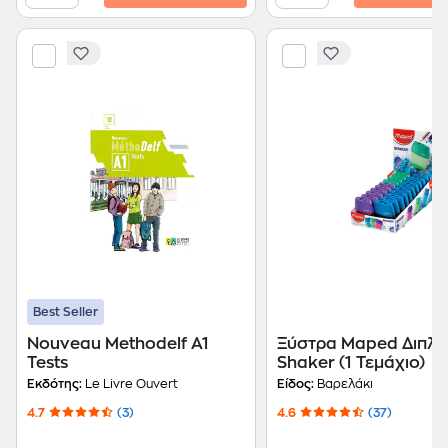
Best Seller
Nouveau Methodelf A1
Ξύστρα Maped Διπλή
Tests
Shaker (1 Τεμάχιο)
Εκδότης:
Le Livre Ouvert
Είδος:
Βαρελάκι
4.7
(3)
4.6
(37)