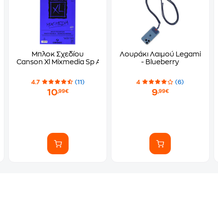
Μπλοκ Σχεδίου
Λουράκι Λαιμού Legami
Canson Xl Mixmedia Sp Α4 30 Φύλλων
- Blueberry
4.7
(11)
4
(6)
10
9
,99€
,99€