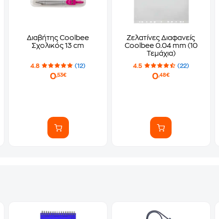
Διαβήτης Coolbee
Ζελατίνες Διαφανείς
Σχολικός 13 cm
Coolbee 0.04 mm (10
Τεμάχια)
4.8
(12)
4.5
(22)
0
0
,53€
,48€