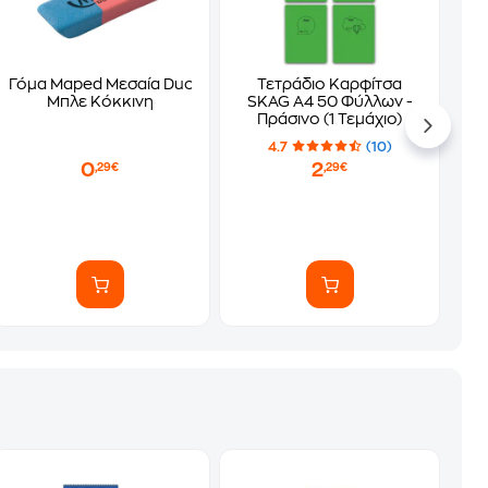
Γόμα Maped Μεσαία Duo Gom
Τετράδιο Καρφίτσα
Μπλε Κόκκινη
SKAG A4 50 Φύλλων -
Πράσινο (1 Τεμάχιο)
4.7
(10)
0
2
,29€
,29€