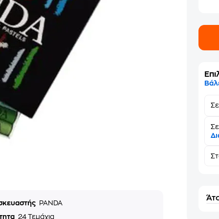
Επι
Βάλ
Σ
Σε
Δι
Σ
Άτο
σκευαστής
PANDA
τητα
24 Τεμάχια