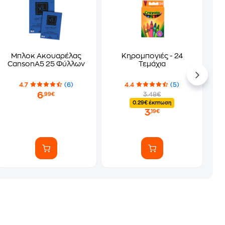
Μπλοκ Ακουαρέλας
Κηρομπογιές - 24
CansonA5 25 Φύλλων
Τεμάχια
4.7
(6)
4.4
(5)
6
3.48€
,99€
0.29€ έκπτωση
3
,19€