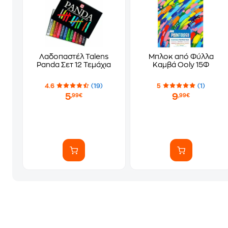
Λαδοπαστέλ Talens
Μπλοκ από Φύλλα
Panda Σετ 12 Τεμάχια
Καμβά Ooly 15Φ
4.6
(19)
5
(1)
5
9
,99€
,99€