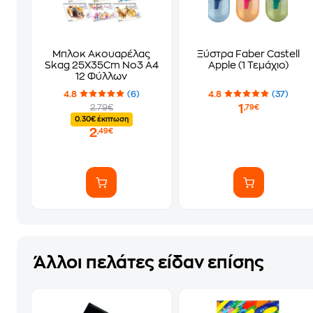
Μπλοκ Ακουαρέλας
Ξύστρα Faber Castell
Skag 25Χ35Cm No3 A4
Apple (1 Τεμάχιο)
12 Φύλλων
4.8
(6)
4.8
(37)
1
2.79€
,79€
0.30€ έκπτωση
2
,49€
Άλλοι πελάτες είδαν επίσης