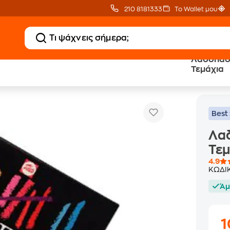
210 8181333
Το Wallet μου
Λαδοπαστ
Τεμάχια
Λαδοπαστέλ Talens Panda Σετ 24 Τεμάχια
Παστέλ
Best 
Λαδ
Τεμ
4.9
ΚΩΔΙ
Άμ