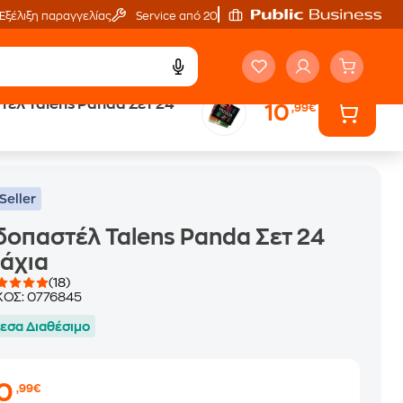
Εξέλιξη παραγγελίας
Service από 20'
έλ Talens Panda Σετ 24
10
,99€
Seller
οπαστέλ Talens Panda Σετ 24
άχια
(18)
ΚΟΣ:
0776845
εσα Διαθέσιμο
10
,99€