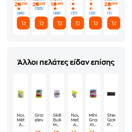
24
29
18
28
,73€
,22€
,48€
,09€
(123)
(96)
(86)
(17)
(12)
(1)
Άλλοι πελάτες είδαν επίσης
Nouveau
Grammatix
Skills
Nouveau
Mini
Steelseries
Méthodelf
eleve
Builder
Methodelf
Grammatix
QcK
Α1
Movers
A1
A1 -
Performan
Methode
1,
Tests
Livre
Gaming