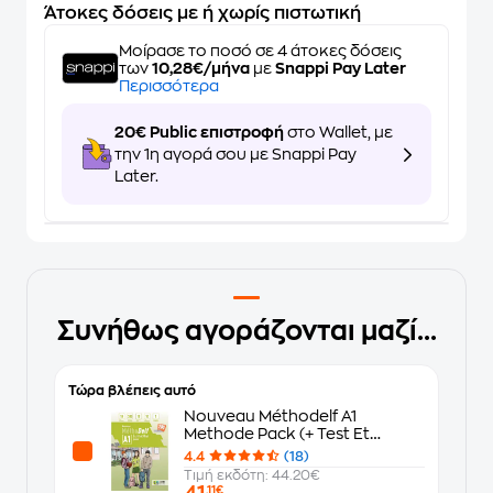
Άτοκες δόσεις με ή χωρίς πιστωτική
Μοίρασε το ποσό σε 4 άτοκες δόσεις
των
10,28€/μήνα
με
Snappi Pay Later
Περισσότερα
20€ Public επιστροφή
στο Wallet, με
την 1η αγορά σου με Snappi Pay
Later.
Συνήθως αγοράζονται μαζί...
Τώρα βλέπεις αυτό
Nouveau Méthodelf A1
Methode Pack (+ Test Et
Entrainement )
4.4
(18)
Τιμή εκδότη: 44.20€
41
,11€