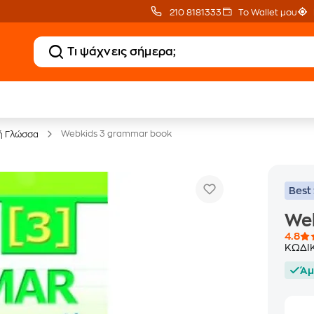
210 8181333
Το Wallet μου
20 € Public επιστροφή
Δωρεάν Μεταφορικ
με Snappi
με Public+ Delivery
Webkids 3 grammar book
ή Γλώσσα
Best 
We
4.8
ΚΩΔΙ
Άμ