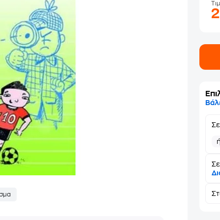
Τι
Επι
Βάλ
Σ
Σε
Δι
Σ
σμα