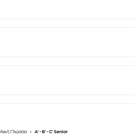
γλική Γλώσσα
A' - B' - C' Senior