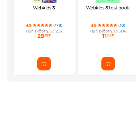
Webkids 3
Webkids 3 test book
4.9
(176)
4.8
(16)
Τιμή εκδότη: 33.20€
Τιμή εκδότη: 13.50€
29
11
,22€
,88€