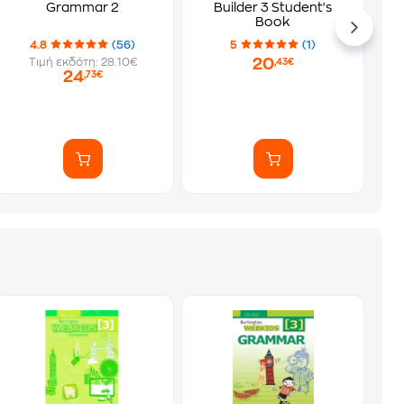
Grammar 2
Builder 3 Student's
Book
4.8
(56)
5
(1)
20
Τιμή εκδότη: 28.10€
,43€
24
,73€