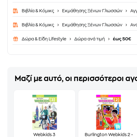
Βιβλία & Κόμικς
Εκμάθησης Ξένων Γλωσσών
Αγ
Βιβλία & Κόμικς
Εκμάθησης Ξένων Γλωσσών
Αν
Δώρα & Είδη Lifestyle
Δώρα ανά τιμή
έως 50€
Μαζί με αυτό, οι περισσότεροι α
Webkids 3
Burlington Webkids 2 -