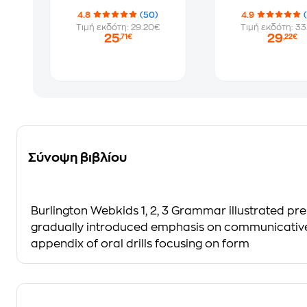
4.8
(50)
4.9
Τιμή εκδότη: 29.20€
Τιμή εκδότη: 33
25
29
,71€
,22€
Σύνοψη βιβλίου
Burlington Webkids 1, 2, 3 Grammar illustrated pr
gradually introduced emphasis on communicative s
appendix of oral drills focusing on form