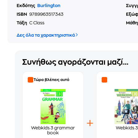
Εκδότης
Burlington
Συγγ
ISBN
9789963517343
Εξώ
Τάξη
C Class
Μάθ
Δες όλα τα χαρακτηριστικά
Συνήθως αγοράζονται μαζί...
Τώρα βλέπεις αυτό
Webkids 3 grammar
Webkids 3
book