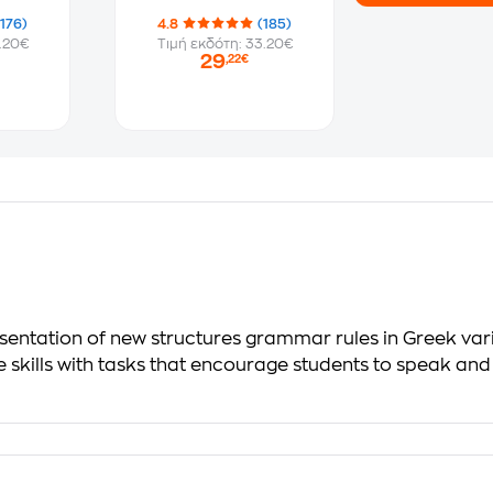
(176)
4.8
(185)
.20€
Τιμή εκδότη: 33.20€
29
,22€
esentation of new structures grammar rules in Greek var
kills with tasks that encourage students to speak and 