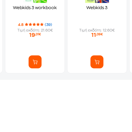
Webkids 3 workbook
Webkids 3
4.8
(39)
Τιμή εκδότη: 21.60€
Τιμή εκδότη: 12.60€
19
11
,01€
,09€