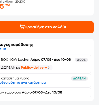
μή εκδότη
: 29,20€
25
,71€
Προσθήκη στο καλάθι
λογές παράδοσης
ε ΤΚ
ε
BOX NOW Locker
Αύριο 07/08 - Δευ 10/08
2,00€
ή ΔΩΡΕΑΝ με
Public+ delivery
 κατάστημα Public
ΔΩΡΕΑΝ
αθεσιμότητα ανά κατάστημα
τον
χώρο σου
Αύριο 07/08 - Δευ 10/08