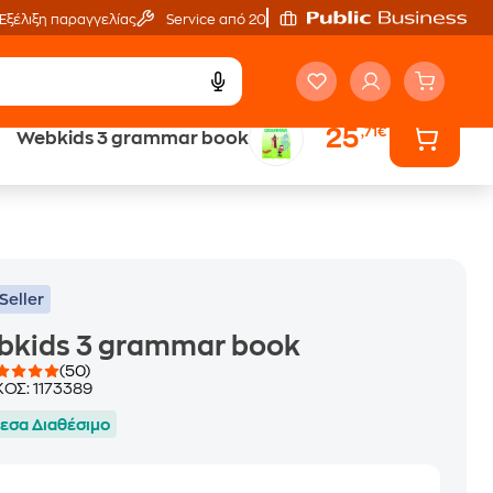
Εξέλιξη παραγγελίας
Service από 20'
25
,71€
Webkids 3 grammar book
ά
Έλα στον κόσμο
των ηχητικών βιβλίων
Seller
bkids 3 grammar book
(50)
ΚΟΣ:
1173389
εσα Διαθέσιμο