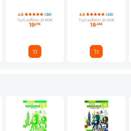
4.8
(39)
4.8
(43)
Τιμή εκδότη: 21.60€
Τιμή εκδότη: 21.00€
19
18
,01€
,48€