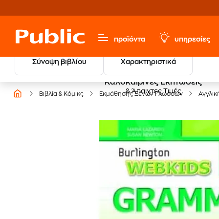
προϊόντα
υπηρεσίες
Σύνοψη βιβλίου
Χαρακτηριστικά
Καλοκαιρινές Εκπτώσεις
& Άπαιχτες Τιμές
Βιβλία & Κόμικς
Εκμάθησης Ξένων Γλωσσών
Αγγλικ