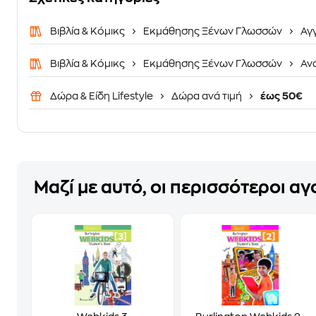
Βιβλία & Κόμικς
Εκμάθησης Ξένων Γλωσσών
Αγ
Βιβλία & Κόμικς
Εκμάθησης Ξένων Γλωσσών
Αν
Δώρα & Είδη Lifestyle
Δώρα ανά τιμή
έως 50€
Μαζί με αυτό, οι περισσότεροι α