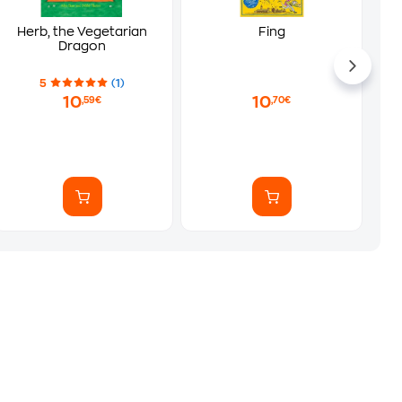
Herb, the Vegetarian
Fing
Dragon
5
(1)
10
10
,59€
,70€