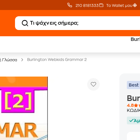
210 8181333
Το Wallet μου
Bur
20 € Public επιστροφή
Δωρεάν Μεταφορικ
με Snappi
με Public+ Delivery
Burlington Webkids Grammar 2
ή Γλώσσα
Best 
Bur
4.8
ΚΩΔΙ
Άμ