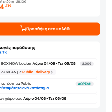
μή εκδότη
: 28,10€
24
,73€
Προσθήκη στο καλάθι
λογές παράδοσης
ε ΤΚ
ε
BOX NOW Locker
Αύριο 04/08 - Τετ 05/08
2,00€
ή ΔΩΡΕΑΝ με
Public+ delivery
 κατάστημα Public
ΔΩΡΕΑΝ
αθεσιμότητα ανά κατάστημα
τον
χώρο σου
Αύριο 04/08 - Τετ 05/08