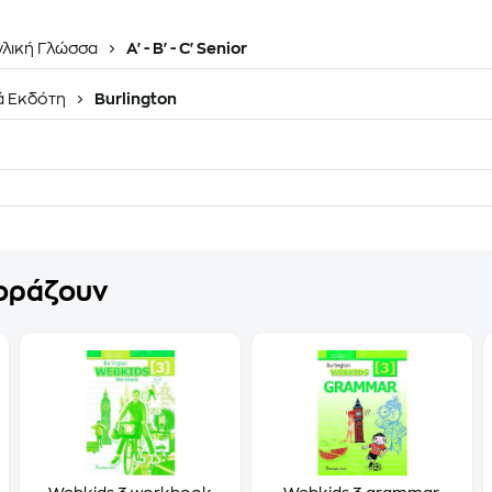
γλική Γλώσσα
A' - B' - C' Senior
ά Εκδότη
Burlington
γοράζουν