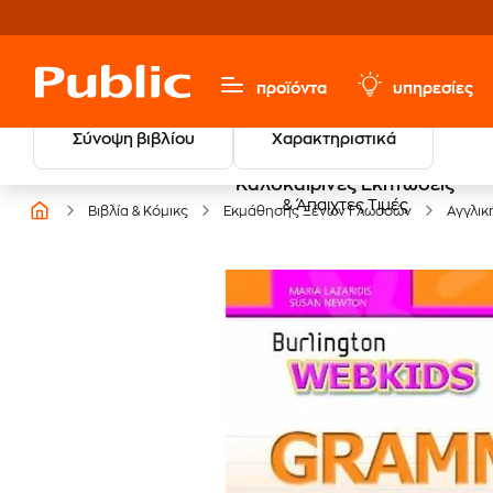
προϊόντα
υπηρεσίες
Σύνοψη βιβλίου
Χαρακτηριστικά
Καλοκαιρινές Εκπτώσεις
& Άπαιχτες Τιμές
Βιβλία & Κόμικς
Εκμάθησης Ξένων Γλωσσών
Αγγλικ