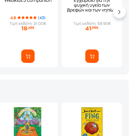
Webkids 3 companion
Εγχειρίδιο για την
ψυχική υγεία των
βρεφών και των νηπίων
4.8
(43)
Τιμή εκδότη: 21.00€
Τιμή εκδότη: 59.90€
18
41
,48€
,99€