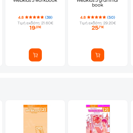
Webkids 3 workbook
Webkids 3 grammar
book
4.8
(39)
4.8
(50)
Τιμή εκδότη: 21.60€
Τιμή εκδότη: 29.20€
19
25
,01€
,71€