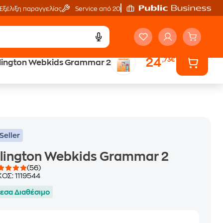
Εξέλιξη παραγγελίας
Service από 20'
24
,73€
lington Webkids Grammar 2
ά
Έλα στον κόσμο
των ηχητικών βιβλίων
Seller
lington Webkids Grammar 2
(56)
ΚΟΣ:
1119544
εσα Διαθέσιμο