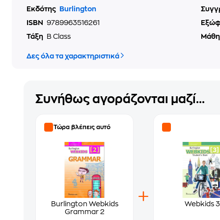
Εκδότης
Burlington
Συγγ
ISBN
9789963516261
Εξώ
Τάξη
B Class
Μάθ
Δες όλα τα χαρακτηριστικά
Συνήθως αγοράζονται μαζί...
Τώρα βλέπεις αυτό
Burlington Webkids
Webkids 3
Grammar 2