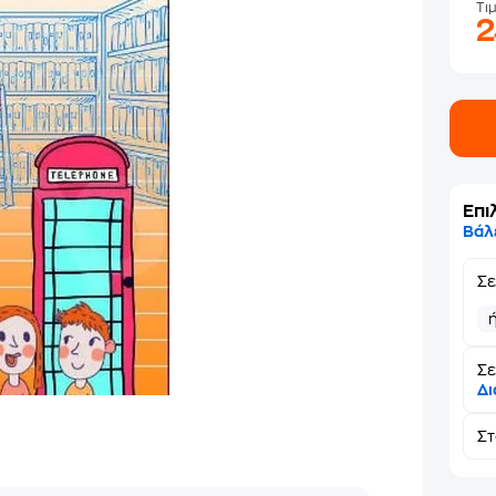
Τι
Επι
Βάλ
Σ
Σε
Δι
Σ