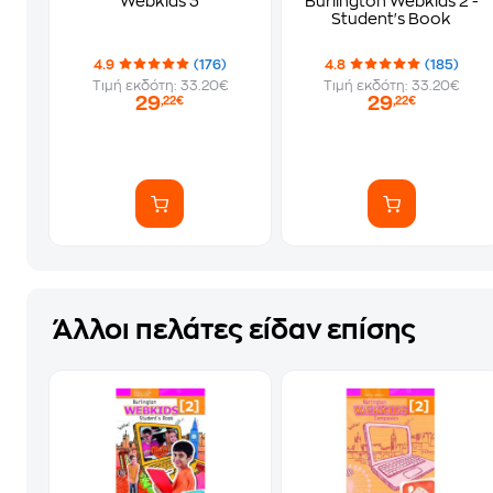
Webkids 3
Burlington Webkids 2 -
Student's Book
4.9
(176)
4.8
(185)
Τιμή εκδότη: 33.20€
Τιμή εκδότη: 33.20€
29
29
,22€
,22€
Άλλοι πελάτες είδαν επίσης