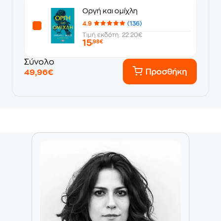
Οργή και ομίχλη
4.9
(136)
Τιμή εκδότη: 22.20€
15
,98€
Σύνολο
Προσθήκη
49,96€