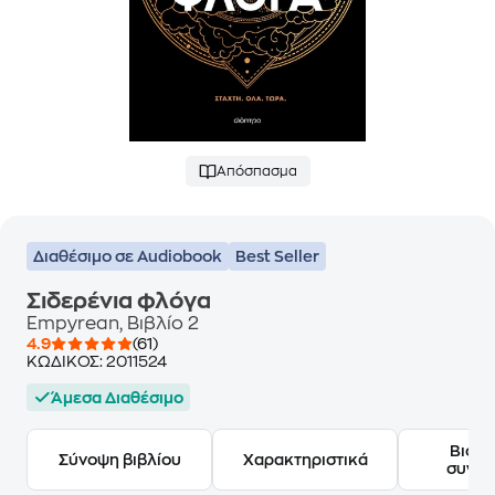
Απόσπασμα
Διαθέσιμο σε Audiobook
Best Seller
Σιδερένια φλόγα
Empyrean, Βιβλίο 2
4.9
(61)
ΚΩΔΙΚΟΣ:
2011524
Άμεσα Διαθέσιμο
Βιογ
Σύνοψη βιβλίου
Χαρακτηριστικά
συγγ