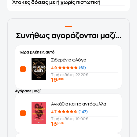
Άτοκες δόσεις με ή χωρίς πιστωτική
Συνήθως αγοράζονται μαζί...
Τώρα βλέπεις αυτό
Σιδερένια φλόγα
4.9
(61)
Τιμή εκδότη: 22.20€
19
,99€
Αγόρασε μαζί
Αγκάθια και τριαντάφυλλα
4.7
(147)
Τιμή εκδότη: 19.90€
13
,99€