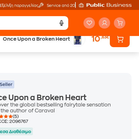
Εξέλιξη παραγγελίας
Service από 20'
10
,63€
Once Upon a Broken Heart
ά
Έλα στον κόσμο
των ηχητικών βιβλίων
Seller
e Upon a Broken Heart
ver the global bestselling fairytale sensation
 the author of Caraval
(5)
ΚΟΣ:
2096767
εσα Διαθέσιμο