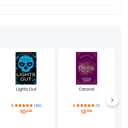
Lights Out
Caraval
5
(30)
5
(1)
10
12
,63€
,59€