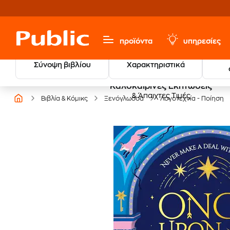
προϊόντα
υπηρεσίες
Σύνοψη βιβλίου
Χαρακτηριστικά
Καλοκαιρινές Εκπτώσεις
& Άπαιχτες Τιμές
Βιβλία & Κόμικς
Ξενόγλωσσα
Λογοτεχνία - Ποίηση