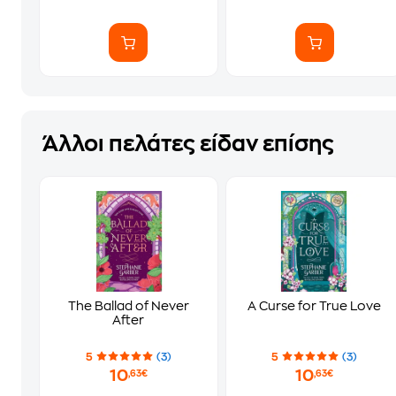
Άλλοι πελάτες είδαν επίσης
The Ballad of Never
A Curse for True Love
After
5
(3)
5
(3)
10
10
,63€
,63€