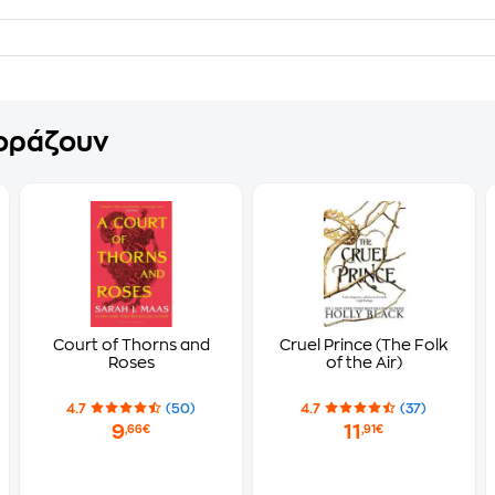
γοράζουν
Court of Thorns and
Cruel Prince (The Folk
Roses
of the Air)
4.7
(50)
4.7
(37)
9
11
,66€
,91€