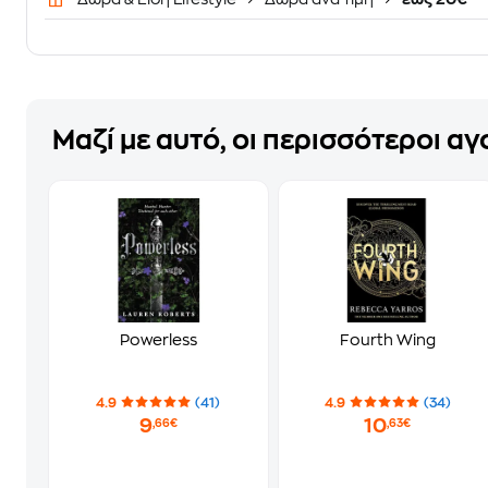
Μαζί με αυτό, οι περισσότεροι α
Powerless
Fourth Wing
4.9
(41)
4.9
(34)
9
10
,66€
,63€