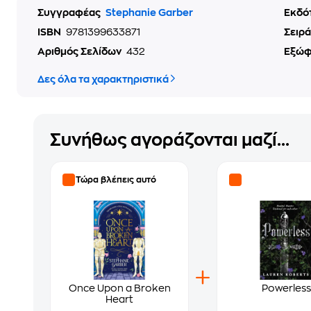
Συγγραφέας
Stephanie Garber
Εκδό
ISBN
9781399633871
Σειρά
Αριθμός Σελίδων
432
Εξώ
Δες όλα τα χαρακτηριστικά
Συνήθως αγοράζονται μαζί...
Τώρα βλέπεις αυτό
Once Upon a Broken
Powerless
Heart