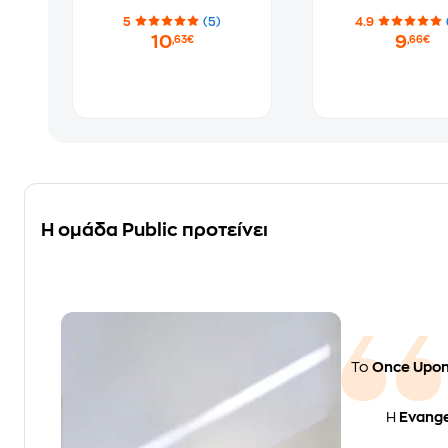
5
(5)
4.9
10
9
,63€
,66€
Η ομάδα Public προτείνει
Το
Once Upon
Η
Evange