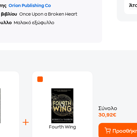
Άτο
της
Orion Publishing Co
 βιβλίου
Once Upon a Broken Heart
φυλλο
Μαλακό εξώφυλλο
Σύνολο
30,92€
Fourth Wing
Προσθήκ