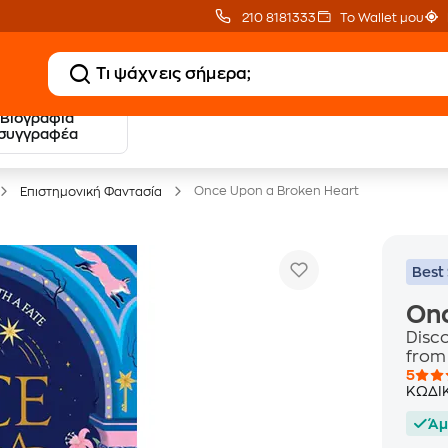
210 8181333
Το Wallet μου
Βιογραφία
20 € Public επιστροφή
Δωρεάν Μεταφορικ
συγγραφέα
με Snappi
με Public+ Delivery
Once Upon a Broken Heart
Επιστημονική Φαντασία
Best 
Onc
Disco
from
5
ΚΩΔΙ
Άμ