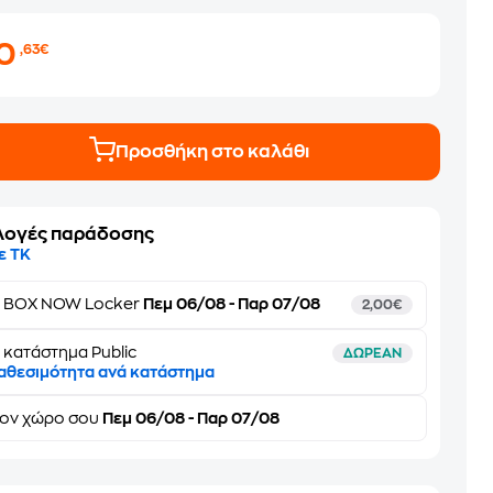
10
,63€
Προσθήκη στο καλάθι
λογές παράδοσης
ε ΤΚ
ε
BOX NOW Locker
Πεμ 06/08 - Παρ 07/08
2,00€
 κατάστημα Public
ΔΩΡΕΑΝ
αθεσιμότητα ανά κατάστημα
τον
χώρο σου
Πεμ 06/08 - Παρ 07/08