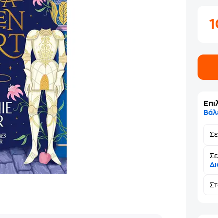
Επι
Βάλ
Σ
Σε
Δι
Σ