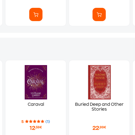
Caraval
Buried Deep and Other
Stories
5
(1)
12
22
,59€
,99€