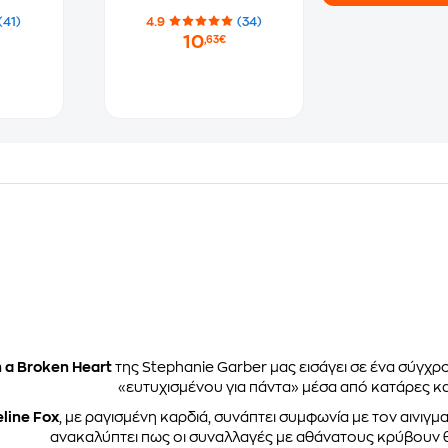
(41)
4.9
(34)
10
,63€
 a Broken Heart
της Stephanie Garber μας εισάγει σε ένα σύγχρ
«ευτυχισμένου για πάντα» μέσα από κατάρες κα
line Fox
, με ραγισμένη καρδιά, συνάπτει συμφωνία με τον αινιγμ
ανακαλύπτει πως οι συναλλαγές με αθάνατους κρύβουν θ