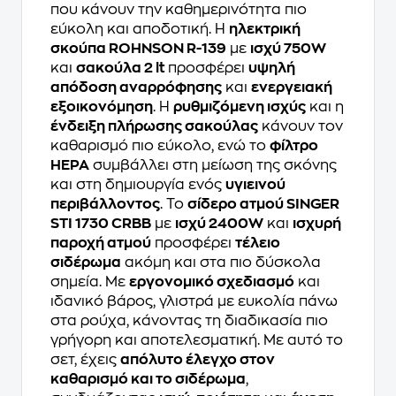
που κάνουν την καθημερινότητα πιο
εύκολη και αποδοτική. Η
ηλεκτρική
σκούπα ROHNSON R-139
με
ισχύ 750W
και
σακούλα 2 lt
προσφέρει
υψηλή
απόδοση αναρρόφησης
και
ενεργειακή
εξοικονόμηση
. Η
ρυθμιζόμενη ισχύς
και η
ένδειξη πλήρωσης σακούλας
κάνουν τον
καθαρισμό πιο εύκολο, ενώ το
φίλτρο
HEPA
συμβάλλει στη μείωση της σκόνης
και στη δημιουργία ενός
υγιεινού
περιβάλλοντος
. Το
σίδερο ατμού SINGER
STI 1730 CRBB
με
ισχύ 2400W
και
ισχυρή
παροχή ατμού
προσφέρει
τέλειο
σιδέρωμα
ακόμη και στα πιο δύσκολα
σημεία. Με
εργονομικό σχεδιασμό
και
ιδανικό βάρος, γλιστρά με ευκολία πάνω
στα ρούχα, κάνοντας τη διαδικασία πιο
γρήγορη και αποτελεσματική. Με αυτό το
σετ, έχεις
απόλυτο έλεγχο στον
καθαρισμό και το σιδέρωμα
,