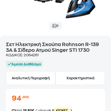
9
Σετ Ηλεκτρική Σκούπα Rohnson R-139
3A & Σίδερο Ατμού Singer STI 1730
ΚΩΔΙΚΟΣ:
2064261
Άμεσα Διαθέσιμο
Αναλυτική Περιγραφή
Χαρακτηριστικά
94
,90€
από
15,82€
/ μήνα σε 6
ATOKEΣ