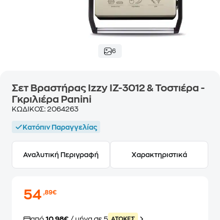
6
Σετ Βραστήρας Ιzzy IZ-3012 & Τοστιέρα -
Γκριλιέρα Panini
ΚΩΔΙΚΟΣ:
2064263
Κατόπιν Παραγγελίας
Αναλυτική Περιγραφή
Χαρακτηριστικά
54
,89€
από
10,98€
/ μήνα σε 5
ATOKEΣ