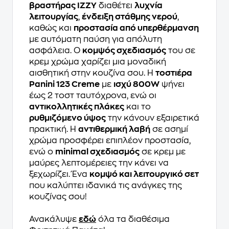
βραστήρας IZZY
διαθέτει
λυχνία
λειτουργίας
,
ένδειξη στάθμης νερού
,
καθώς και
προστασία από υπερθέρμανση
με αυτόματη παύση για απόλυτη
ασφάλεια. Ο
κομψός σχεδιασμός
του σε
κρεμ χρώμα χαρίζει μια μοναδική
αισθητική στην κουζίνα σου. Η
τοστιέρα
Panini 123 Creme
με
ισχύ 800W
ψήνει
έως 2 τοστ ταυτόχρονα, ενώ οι
αντικολλητικές πλάκες
και το
ρυθμιζόμενο ύψος
την κάνουν εξαιρετικά
πρακτική. Η
αντιθερμική λαβή
σε ασημί
χρώμα προσφέρει επιπλέον προστασία,
ενώ ο
minimal σχεδιασμός
σε κρεμ με
μαύρες λεπτομέρειες την κάνει να
ξεχωρίζει. Ένα
κομψό και λειτουργικό σετ
που καλύπτει ιδανικά τις ανάγκες της
κουζίνας σου!
Ανακάλυψε
εδώ
όλα τα διαθέσιμα