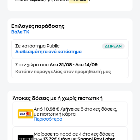
Επιλογές παράδοσης
Βάλε ΤΚ
Σε κατάστημα Public
ΔΩΡΕΑΝ
Διαθεσιμότητα ανά κατάστημα
Στον
χώρο σου
Δευ 31/08 - Δευ 14/09
Κατόπιν παραγγελίας στον προμηθευτή μας
Άτοκες δόσεις με ή χωρίς πιστωτική
Από
10,98 € /μήνα
σε 5 άτοκες δόσεις,
με πιστωτική κάρτα
Περισσότερα
Μοίρασε το ποσό σε 4 άτοκες δόσεις
των
13,72€/μήνα
με
Snappi Pay Later