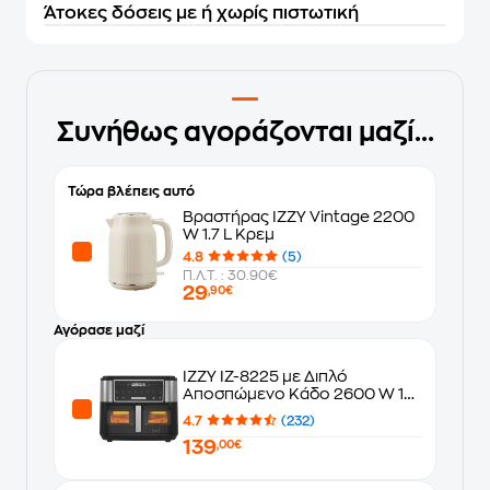
Άτοκες δόσεις με ή χωρίς πιστωτική
Συνήθως αγοράζονται μαζί...
Τώρα βλέπεις αυτό
Βραστήρας IZZY Vintage 2200
W 1.7 L Κρεμ
4.8
(5)
Π.Λ.Τ. : 30.90€
29
,90€
Αγόρασε μαζί
IZZY IZ-8225 με Διπλό
Αποσπώμενο Κάδο 2600 W 10
L Μαύρο Φριτέζα Αέρος
4.7
(232)
139
,00€