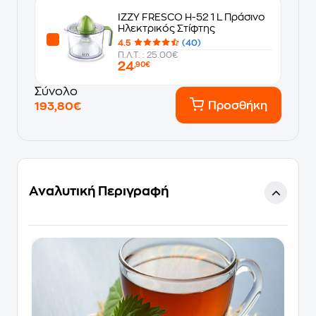
IZZY FRESCO H-52 1 L Πράσινο
Ηλεκτρικός Στίφτης
4.5
(40)
Π.Λ.Τ. : 25.00€
24
,90€
Σύνολο
Προσθήκη
193,80€
Αναλυτική Περιγραφή