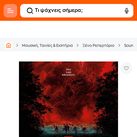
Μουσική, Ταινίες & Εισιτήρια
Ξένο Ρεπερτόριο
Soundt