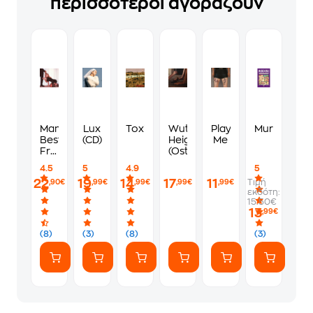
περισσότεροι αγοράζουν
Man's
Lux
Toxicity
Wuthering
Play
Murdoku
Best
(CD)
Heights
Me
Friend
(Ost)
(CD)
4.5
5
4.9
5
22
19
14
17
11
Τιμή
,90€
,99€
,99€
,99€
,99€
εκδότη:
15.50€
13
,99€
(8)
(3)
(8)
(3)