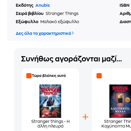
Εκδότης
Anubis
ISBN
Σειρά βιβλίου
Stranger Things
Αριθ
Εξώφυλλο
Μαλακό εξώφυλλο
Διασ
Δες όλα τα χαρακτηριστικά
Συνήθως αγοράζονται μαζί...
Τώρα βλέπεις αυτό
Stranger things - Η
Stranger Thi
άλλη πλευρά
Καχύποπτα Μ