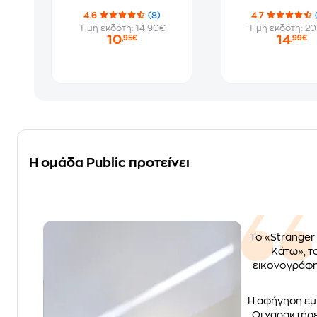
4.6
(8)
4.7
Τιμή εκδότη: 14.90€
Τιμή εκδότη: 20
10
14
,95€
,99€
Η ομάδα Public προτείνει
Το «Stranger
Κάτω», το
εικονογράφησ
Η αφήγηση εμβ
Οι χαρακτήρε