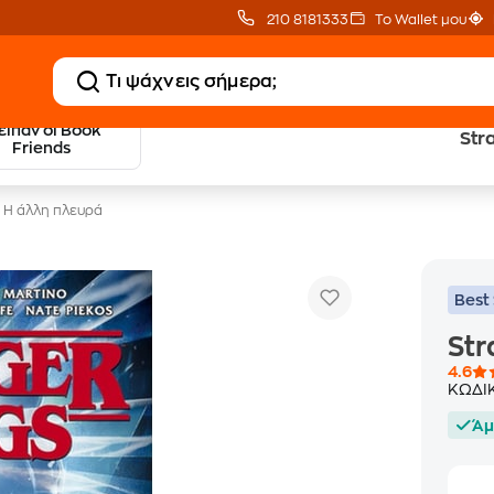
210 8181333
Το Wallet μου
 είπαν οι Book
Str
20 € Public επιστροφή
Δωρεάν Μεταφορικ
Friends
με Snappi
με Public+ Delivery
- Η άλλη πλευρά
Best 
Str
4.6
ΚΩΔΙ
Άμ