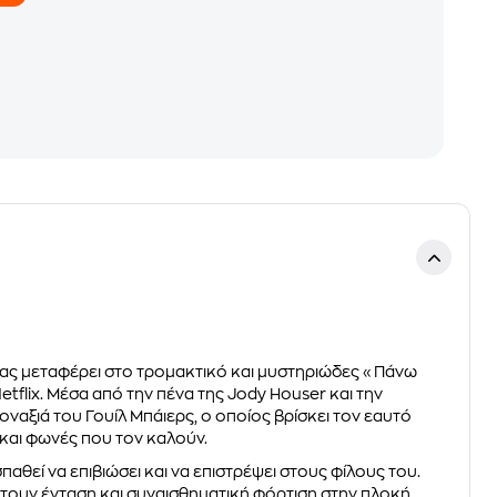
υ μας μεταφέρει στο τρομακτικό και μυστηριώδες «Πάνω
tflix. Μέσα από την πένα της Jody Houser και την
οναξιά του Γουίλ Μπάιερς, ο οποίος βρίσκει τον εαυτό
και φωνές που τον καλούν.
θεί να επιβιώσει και να επιστρέψει στους φίλους του.
έτουν ένταση και συναισθηματική φόρτιση στην πλοκή,