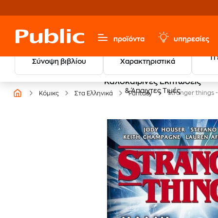
προϊόντα
υπηρεσίες
Τι
Σύνοψη βιβλίου
Χαρακτηριστικά
Καλοκαιρινές Εκπτώσεις
& Άπαιχτες Τιμές
Stranger things 
Κόμικς
Στα Ελληνικά
Fantasy