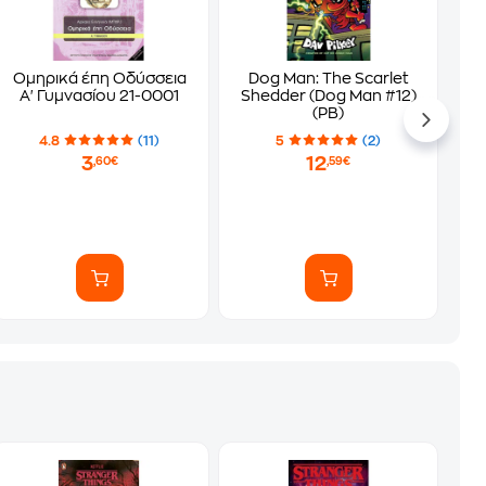
Ομηρικά έπη Οδύσσεια
Dog Man: The Scarlet
Α' Γυμνασίου 21-0001
Shedder (Dog Man #12)
(PB)
4.8
(11)
5
(2)
3
12
,60€
,59€