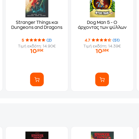
Stranger Things και
Dog Man 5 - Ο
Dungeons and Dragons
άρχοντας των ψύλλων
5
(2)
4.7
(51)
Τιμή εκδότη: 14.90€
Τιμή εκδότη: 14.39€
10
10
,95€
,58€