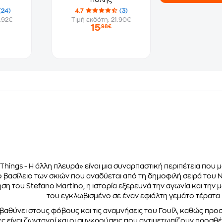
(24)
4.7
(3)
.92€
Τιμή εκδότη: 21.90€
15
,98€
 Things - Η άλλη πλευρά» είναι μια συναρπαστική περιπέτεια πο
 βασίλειο των σκιών που αναδύεται από τη δημοφιλή σειρά του Ne
η του Stefano Martino, η ιστορία εξερευνά την αγωνία και την μ
του εγκλωβισμένο σε έναν εφιάλτη γεμάτο τέρατα 
αθύνει στους φόβους και τις αναμνήσεις του Γουίλ, καθώς προσπα
ς είναι ζωντανοί και οι συγκρούσεις που αντιμετωπίζουν προσθ