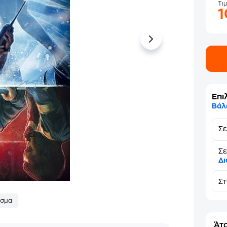
Τι
Επι
Βάλ
Σ
Σε
Δι
Σ
σμα
Άτο