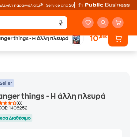
Εξέλιξη παραγγελίας
Service από 20'
10
,95€
anger things - Η άλλη πλευρά
ά
Έλα στον κόσμο
των ηχητικών βιβλίων
Seller
anger things - Η άλλη πλευρά
(8)
ΚΟΣ:
1406252
εσα Διαθέσιμο