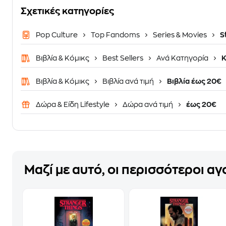
Σχετικές κατηγορίες
Pop Culture
Top Fandoms
Series & Movies
S
Βιβλία & Κόμικς
Best Sellers
Ανά Κατηγορία
Κ
Βιβλία & Κόμικς
Βιβλία ανά τιμή
Βιβλία έως 20€
Δώρα & Είδη Lifestyle
Δώρα ανά τιμή
έως 20€
Μαζί με αυτό, οι περισσότεροι α