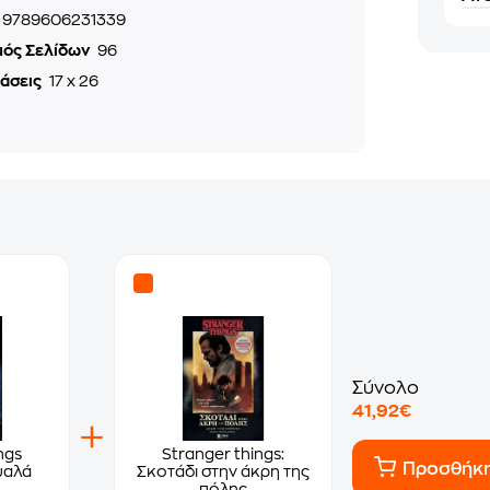
9789606231339
μός Σελίδων
96
τάσεις
17 x 26
Σύνολο
41,92€
ngs
Stranger things:
Προσθήκ
υαλά
Σκοτάδι στην άκρη της
πόλης