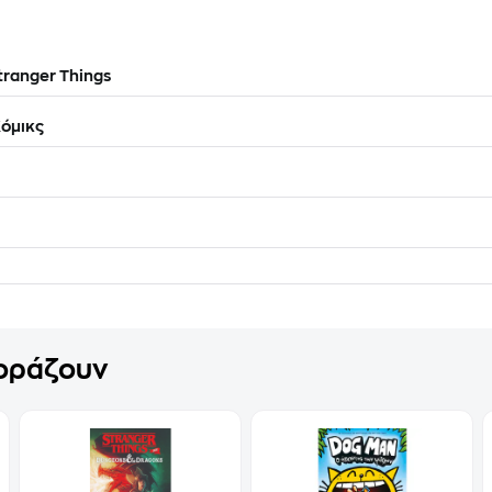
tranger Things
όμικς
γοράζουν