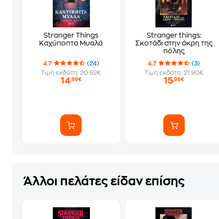
Stranger Things
Stranger things:
Καχύποπτα Μυαλά
Σκοτάδι στην άκρη της
πόλης
4.7
(24)
4.7
(3)
Τιμή εκδότη: 20.92€
Τιμή εκδότη: 21.90€
14
15
,99€
,98€
Άλλοι πελάτες είδαν επίσης