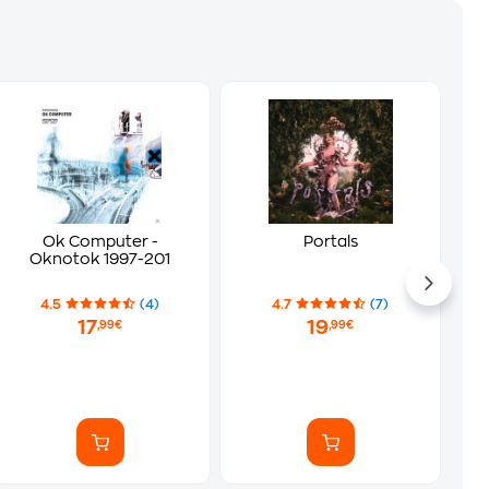
Ok Computer -
Portals
Oknotok 1997-201
4.5
(4)
4.7
(7)
17
19
,99€
,99€