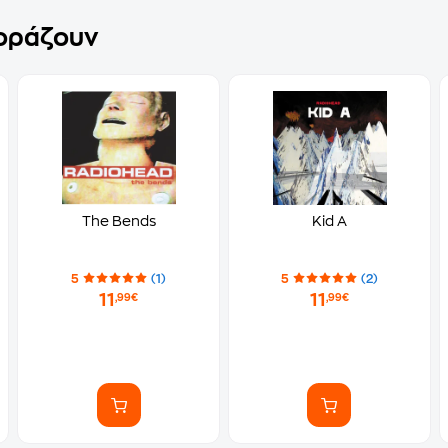
γοράζουν
The Bends
Kid A
5
(1)
5
(2)
11
11
,99€
,99€