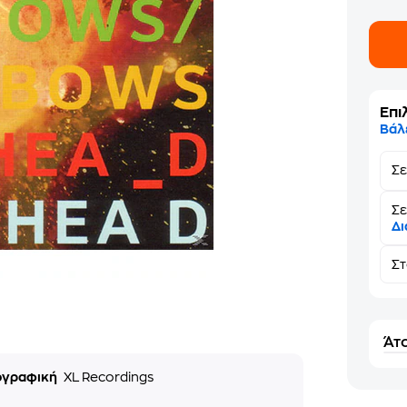
Επι
Βάλ
Σ
Σε
Δι
Σ
Άτο
ογραφική
XL Recordings