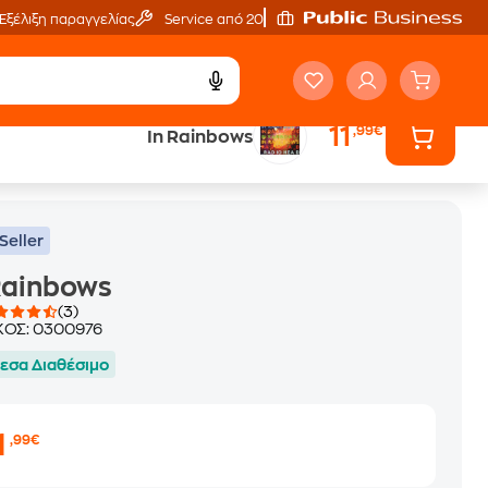
Εξέλιξη παραγγελίας
Service από 20'
11
,99€
In Rainbows
Seller
Rainbows
(3)
ΚΟΣ:
0300976
εσα Διαθέσιμο
1
,99€