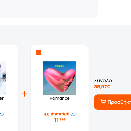
Σύνολο
35,97€
er
Romance
Προσθήκ
(5)
4.8
(5)
11
,99€