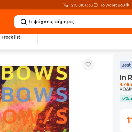
210 8181333
Το Wallet μου
Track list
In Rainbows
native
Alternative CD
Best 
In 
4.7
ΚΩΔΙ
Άμ
1