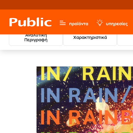
προϊόντα
υπηρεσίες
Αναλυτική
Χαρακτηριστικά
Περιγραφή
Μουσική, Ταινίες & Εισιτήρια
Ξένο Ρεπερτόριο
Alter