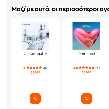
Μαζί με αυτό, οι περισσότεροι α
Ok Computer
Romance
5
(5)
4.8
(5)
11
11
,99€
,99€