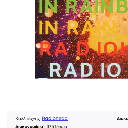
Radiohead
Καλλιτέχνης
Δισκ
Δισκογραφική
375 Media