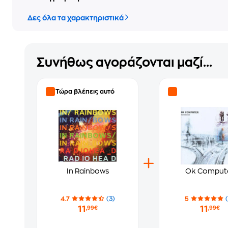
Δες όλα τα χαρακτηριστικά
Συνήθως αγοράζονται μαζί...
Τώρα βλέπεις αυτό
In Rainbows
Ok Comput
4.7
(3)
5
11
11
,99€
,99€