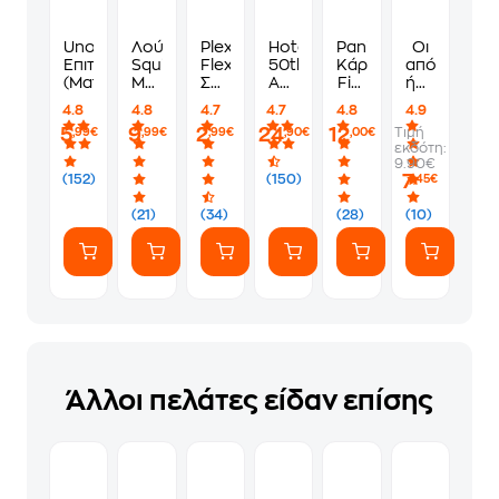
Uno
Λούτρινο
Plexi
Hotel
Panini
Οι
Επιτραπέζιο
Squishmallows
Flexi
50th
Κάρτες
απόλυτοι
(Mattel)
Mystery
Σακουλάκι
Anniversary
Fifa
ήρωες
Squad
Με
Επιτραπέζιο
365
του
4.8
4.8
4.7
4.7
4.8
4.9
Αρωματικό
800
(As
2026
ποδοσφαίρ
5
9
2
24
12
Τιμή
,99€
,99€
,99€
,90€
,00€
σε
Λαστιχάκια
Company)
Adrenalyn
-
εκδότη:
Σακουλάκι
& 8
Mega
Βιβλίο
9.90€
Έκπληξη
Αξεσουάρ
Starter
ζωγραφική
7
(152)
(150)
,45€
σε
Pack
6
(PA.AL.FI.226)
(21)
(34)
(28)
(10)
Σχέδια
(13cm)
-
Τυχαία
Επιλογή
Σχεδίου
Άλλοι πελάτες είδαν επίσης