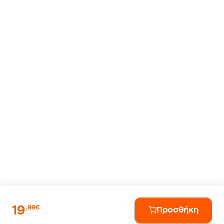
19
,99€
Προσθήκη