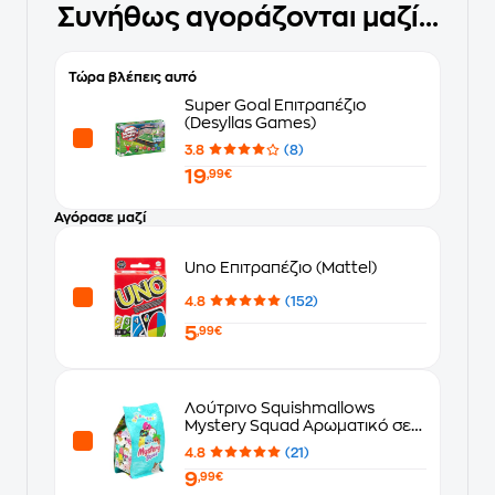
Συνήθως αγοράζονται μαζί...
Τώρα βλέπεις αυτό
Super Goal Επιτραπέζιο
(Desyllas Games)
3.8
(8)
19
,99€
Αγόρασε μαζί
Uno Επιτραπέζιο (Mattel)
4.8
(152)
5
,99€
Λούτρινο Squishmallows
Mystery Squad Αρωματικό σε
Σακουλάκι Έκπληξη σε 6 Σχέδια
4.8
(21)
(13cm) - Τυχαία Επιλογή
9
Σχεδίου
,99€