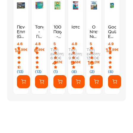
Πεναλτάκια
Tangram
100
Ιστορίες από το γήπεδο: Ρον
Ο
Goal
Επιτραπέζιο
-
Παιχνίδια
Ντετέκτιβ
Quiz
(Giochi
Για
-
Νιαουρό
Επιτραπέζιο
Preziosi)
Παιδιά
Ποδόσφαιρο
και
(Desyllas
4.6
4.8
5
4.8
5
4.9
Επιτραπέζιο
το
Games)
14
6
14
Τιμή
Τιμή
Τιμή
,99€
,99€
,99€
(Desyllas
μυστήριο
εκδότη:
εκδότη:
εκδότη:
Games)
του
6.60€
9.90€
13.30€
ενυδρείου
4
9
10
,97€
,58€
,01€
(13)
(13)
(1)
(8)
(2)
(8)