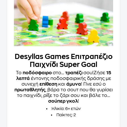
Desyllas Games Επιτραπέζιο
Παιχνίδι Super Goal
Το
ποδόσφαιρο
στο…
τραπέζι
σου!Ζήσε
15
λεπτά
έντονης ποδοσφαιρικής δράσης με
συνεχή
επίθεση
και
άμυνα
! Γίνε εσύ ο
πρωταθλητής
, βάρα το σουτ που θα γυρίσει
το παιχνίδι, ρίξε το ζάρι σου και βάλε το…
σούπερ γκολ
!
Ηλικία: 6+ ετών
Παίκτες: 2