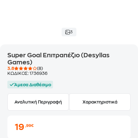
3
Super Goal Επιτραπέζιο (Desyllas
Games)
3.8
(8)
ΚΩΔΙΚΟΣ:
1736936
Άμεσα Διαθέσιμο
Αναλυτική Περιγραφή
Χαρακτηριστικά
19
,99€