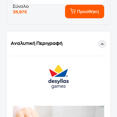
Σύνολο
Προσθήκη
35,97€
Αναλυτική Περιγραφή