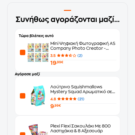
Συνήθως αγοράζονται μαζί...
Τώρα βλέπεις αυτό
Mini Ψηφιακή Φωτογραφική AS
Company Photo Creator -
Τυχαία Επιλογή
3.5
(2)
19
,99€
Αγόρασε μαζί
Λούτρινο Squishmallows
Mystery Squad Αρωματικό σε
Σακουλάκι Έκπληξη σε 6 Σχέδια
4.8
(21)
(13cm) - Τυχαία Επιλογή
9
Σχεδίου
,99€
Plexi Flexi Σακουλάκι Με 800
Λαστιχάκια & 8 Αξεσουάρ