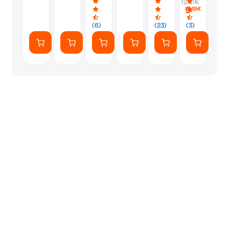
12.21€
32MP
9
,19€
4
Σχέδια
(6)
(23)
(3)
-
Τυχαία
Επιλογή
Σχεδίου