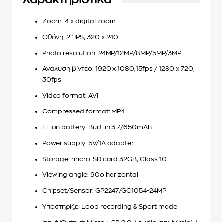
Zoom
: 4 x digital zoom
Οθόνη
: 2” IPS, 320 x 240
Photo resolution
: 24MP/12MP/8MP/5MP/3MP
Ανάλυση βίντεο
: 1920 x 1080,15fps / 1280 x 720,
30fps
Video format
: AVI
Compressed format
: MP4
Li-ion battery
: Built-in 3.7/650mAh
Power supply
: 5V/1A adapter
Storage
: micro-SD card 32GB, Class 10
Viewing angle: 90o horizontal
Chipset/Sensor
: GP2247/GC1054-24MP
Υποστηρίζει Loop recording & Sport mode