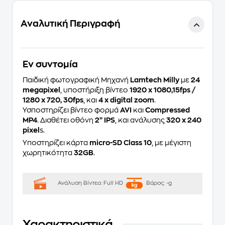
Αναλυτική Περιγραφή
Eν συντομία
Παιδική φωτογραφική Μηχανή
Lamtech Milly
με
24
megapixel
, υποστήριξη βίντεο
1920 x 1080,15fps /
1280 x 720, 30fps
, και
4 x digital zoom
.
Υσποστηρίζει βίντεο φορμά
AVI
και
Compressed
MP4
. Διαθέτει οθόνη
2” IPS
, και ανάλυσης
320 x 240
pixel
s.
Υποστηρίζει κάρτα
micro-SD Class 10
, με μέγιστη
χωρητικότητα
32GB
.
Ανάλυση Βίντεο:
Full HD
Βάρος:
-g
Χαρακτηριστικά