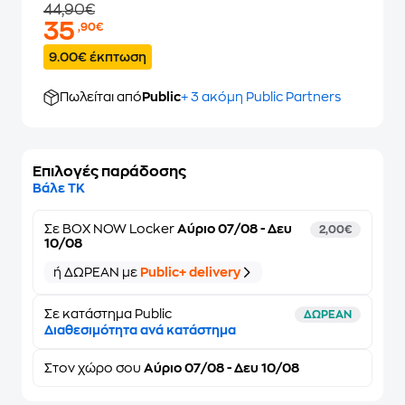
44,90€
35
,90€
9.00€ έκπτωση
Πωλείται από
Public
+ 3 ακόμη Public Partners
Επιλογές παράδοσης
Βάλε ΤΚ
Σε
BOX NOW Locker
Αύριο 07/08 - Δευ
2,00€
10/08
ή ΔΩΡΕΑΝ με
Public+ delivery
Σε κατάστημα Public
ΔΩΡΕΑΝ
Διαθεσιμότητα ανά κατάστημα
Στον
χώρο σου
Αύριο 07/08 - Δευ 10/08