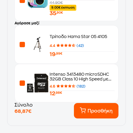
44.90€
9.00€ έκπτωση
35
,90€
Αγόρασε μαζί
Τρίποδο Hama Star 05 4105
4.4
(42)
19
,99€
Intenso 3413480 microSDHC
32GB Class 10 High Speed με
αντάπτορα
4.6
(182)
12
,98€
Σύνολο
Προσθήκη
68,87€