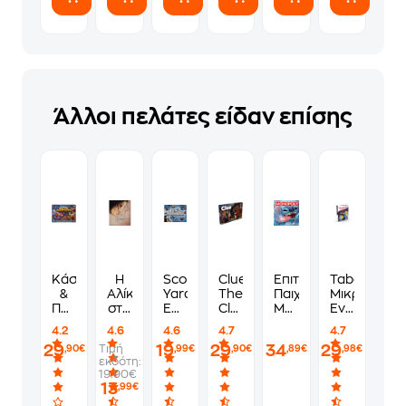
-
Τυχαία
Επιλογή
Σχεδίου
Άλλοι πελάτες είδαν επίσης
Κάστρα
Η
Scotland
Cluedo
Επιτραπέζιο
Taboo
&
Αλίκη
Yard
The
Παιχνίδι
Μικροί
Πολιορκητές
στη
Επιτραπέζιο
Classic
Monopoly
Εναντίον
Επιτραπέζιο
χώρα
(Ravensburger)
Mystery
Stitch
Μεγάλων
4.2
4.6
4.6
4.7
4.7
(AS
των
Game
Επιτραπέζιο
29
19
29
34
29
Τιμή
,90€
,99€
,90€
,89€
,98€
Games)
θαυμάτων
Επιτραπέζιο
(Hasbro)
εκδότη:
(Hasbro)
19.90€
13
,99€