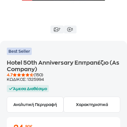
7
1
Best Seller
Hotel 50th Anniversary Επιτραπέζιο (As
Company)
4.7
(150)
ΚΩΔΙΚΟΣ:
1325994
Άμεσα Διαθέσιμο
Αναλυτική Περιγραφή
Χαρακτηριστικά
,90€