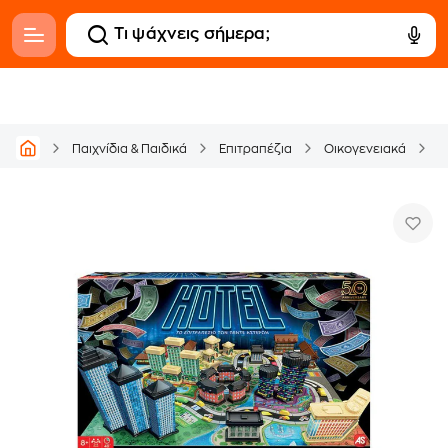
H
Παιχνίδια & Παιδικά
Επιτραπέζια
Οικογενειακά