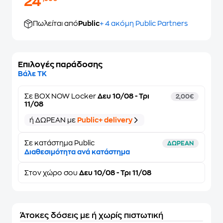
24
Πωλείται από
Public
+ 4 ακόμη Public Partners
Επιλογές παράδοσης
Βάλε ΤΚ
Σε
BOX NOW Locker
Δευ 10/08 - Τρι
2,00€
11/08
ή ΔΩΡΕΑΝ με
Public+ delivery
Σε κατάστημα Public
ΔΩΡΕΑΝ
Διαθεσιμότητα ανά κατάστημα
Στον
χώρο σου
Δευ 10/08 - Τρι 11/08
Άτοκες δόσεις με ή χωρίς πιστωτική