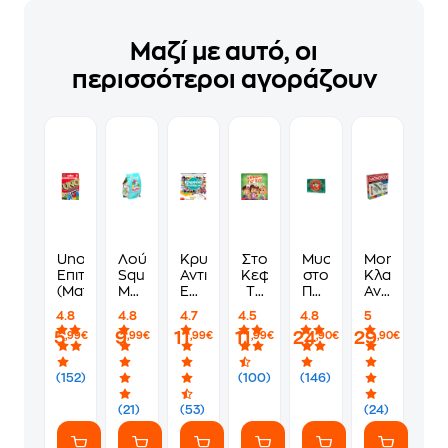
Μαζί με αυτό, οι
περισσότεροι αγοράζουν
Uno
Λούτρινο
Κρυμμένα
Στο
Μυστήρια
Monopoly:
Επιτραπέζιο
Squishmallows
Αντικείμενα
Κεφάλι
στο
Κλασσική
(Mattel)
Mystery
Επιτραπέζιο
Το
Πεκίνο
Ανανεωμέν
Squad
(As
Χω
Επιτραπέζιο
Επιτραπέζιο
4.8
4.8
4.7
4.5
4.8
5
Αρωματικό
Company)
Επιτραπέζιο
(As
(Hasbro)
5
9
11
11
24
29
,99€
,99€
,99€
,99€
,90€
,90€
σε
(As
Company)
Σακουλάκι
Company)
Έκπληξη
(152)
(100)
(146)
σε
6
(21)
(53)
(24)
Σχέδια
(13cm)