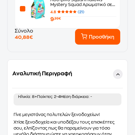
Mystery Squad Αρωματικό σε
Σακουλάκι Έκπληξη σε 6 Σχέδια
4.8
(21)
(13cm) - Τυχαία Επιλογή
9
Σχεδίου
,99€
Σύνολο
Προσθήκη
40,88€
Αναλυτική Περιγραφή
Ηλικία:
8+
Παίκτες:
2-4
Μέση διάρκεια:
-
Γίνε
μεγιστάνας πολυτελών ξενοδοχείων!
Χτίσε ξενοδοχεία και υποδέξου τους επισκέπτες
σου, ελπίζοντας πως θα παραμείνουν για τόσο
μεγάλο διάστημα ώστε να χρεοκοπήσουν όταν