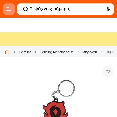
Μπρελό
Gaming
Gaming Merchandise
Μπρελόκ