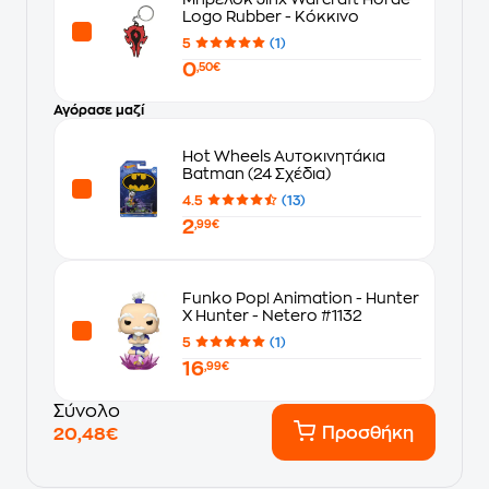
Logo Rubber - Κόκκινο
5
(1)
0
,50€
Αγόρασε μαζί
Hot Wheels Αυτοκινητάκια
Batman (24 Σχέδια)
4.5
(13)
2
,99€
Funko Pop! Animation - Hunter
X Hunter - Netero #1132
5
(1)
16
,99€
Σύνολο
Προσθήκη
20,48€