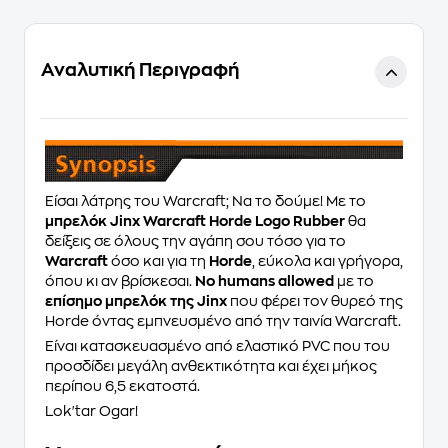
Αναλυτική Περιγραφή
Είσαι λάτρης του Warcraft; Να το δούμε! Με το
μπρελόκ Jinx Warcraft Horde Logo Rubber
θα
δείξεις σε όλους την αγάπη σου τόσο για το
Warcraft
όσο και για τη
Horde
, εύκολα και γρήγορα,
όπου κι αν βρίσκεσαι.
No humans allowed
με το
επίσημο μπρελόκ της Jinx
που φέρει τον θυρεό της
Horde όντας εμπνευσμένο από την ταινία Warcraft.
Είναι κατασκευασμένο από ελαστικό PVC που του
προσδίδει μεγάλη ανθεκτικότητα και έχει μήκος
περίπου 6,5 εκατοστά.
Lok'tar Ogar!