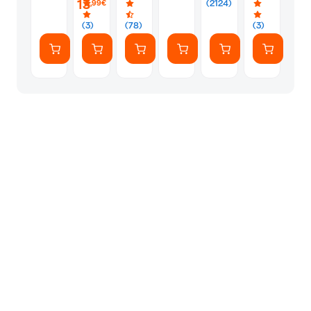
13
(2124)
,99€
(7
Αυτοκόλλητ
(3)
(78)
(3)