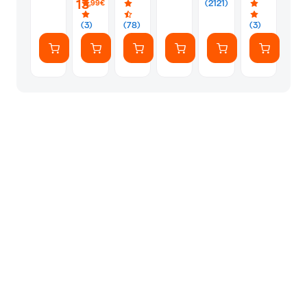
13
(2121)
,99€
(7
Αυτοκόλλητ
(3)
(78)
(3)