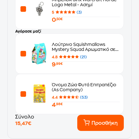
Logo Metal - Ασημί
5
(3)
0
,50€
Αγόρασε μαζί
Λούτρινο Squishmallows
Mystery Squad Αρωματικό σε
Σακουλάκι Έκπληξη σε 6 Σχέδια
4.8
(21)
(13cm) - Τυχαία Επιλογή
9
Σχεδίου
,99€
Όνομα Ζώα Φυτά Επιτραπέζιο
(As Company)
4.4
(53)
4
,98€
Σύνολο
Προσθήκη
15,47€