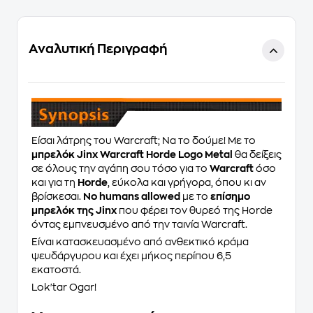
Αναλυτική Περιγραφή
Είσαι λάτρης του Warcraft; Να το δούμε! Με το
μπρελόκ Jinx Warcraft Horde Logo Metal
θα δείξεις
σε όλους την αγάπη σου τόσο για το
Warcraft
όσο
και για τη
Horde
, εύκολα και γρήγορα, όπου κι αν
βρίσκεσαι.
No humans allowed
με το
επίσημο
μπρελόκ της Jinx
που φέρει τον θυρεό της Horde
όντας εμπνευσμένο από την ταινία Warcraft.
Είναι κατασκευασμένο από ανθεκτικό κράμα
ψευδάργυρου και έχει μήκος περίπου 6,5
εκατοστά.
Lok'tar Ogar!