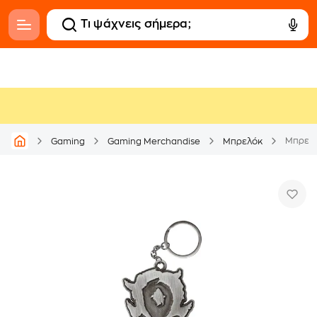
Μπρελό
Gaming
Gaming Merchandise
Μπρελόκ