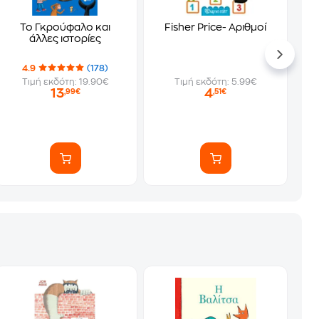
Το Γκρούφαλο και
Fisher Price- Αριθμοί
άλλες ιστορίες
4.9
(178)
Τιμή εκδότη: 19.90€
Τιμή εκδότη: 5.99€
13
4
,99€
,51€