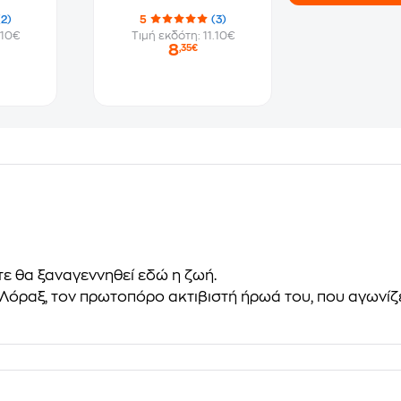
(2)
5
(3)
.10€
Τιμή εκδότη: 11.10€
8
,35€
τε θα ξαναγεννηθεί εδώ η ζωή.
ν Λόραξ, τον πρωτοπόρο ακτιβιστή ήρωά του, που αγωνίζε