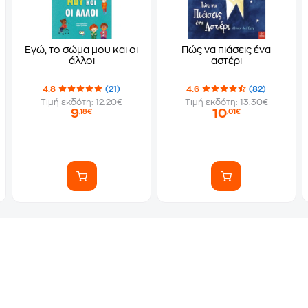
Εγώ, το σώμα μου και οι
Πώς να πιάσεις ένα
άλλοι
αστέρι
4.8
(21)
4.6
(82)
Τιμή εκδότη: 12.20€
Τιμή εκδότη: 13.30€
9
10
,18€
,01€