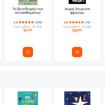
Το ξενοδοχείο των
Χωρίς λουρί και
συναισθημάτων
φίμωτρο
4.8
(346)
4.8
(76)
Τιμή εκδότη: 15.50€
Τιμή εκδότη: 14.39€
11
10
,40€
,58€