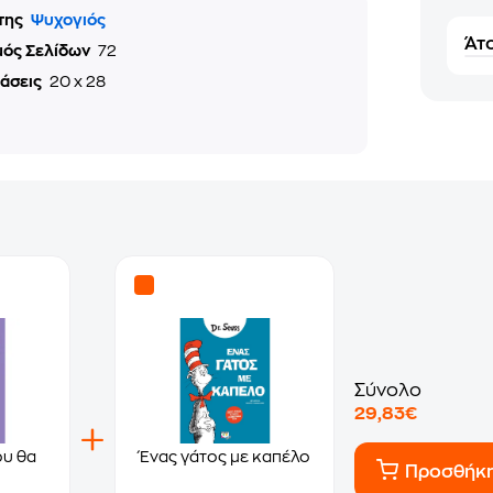
της
Ψυχογιός
Άτο
μός Σελίδων
72
τάσεις
20 x 28
Σύνολο
29,83€
ου θα
Ένας γάτος με καπέλο
Προσθήκ