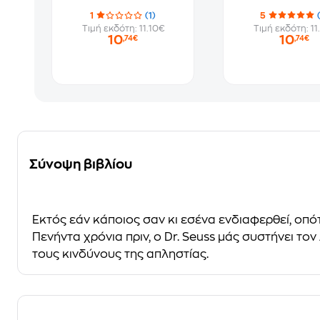
1
(1)
5
Τιμή εκδότη: 11.10€
Τιμή εκδότη: 11
10
10
,74€
,74€
Σύνοψη βιβλίου
Εκτός εάν κάποιος σαν κι εσένα ενδιαφερθεί, οπό
Πενήντα χρόνια πριν, ο Dr. Seuss μάς συστήνει το
τους κινδύνους της απληστίας.