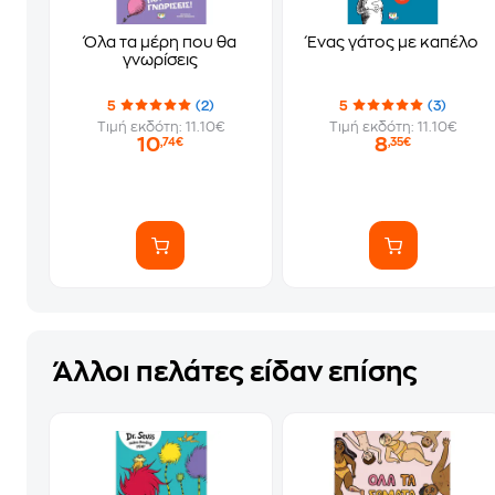
Όλα τα μέρη που θα
Ένας γάτος με καπέλο
γνωρίσεις
5
(2)
5
(3)
Τιμή εκδότη: 11.10€
Τιμή εκδότη: 11.10€
10
8
,74€
,35€
Άλλοι πελάτες είδαν επίσης