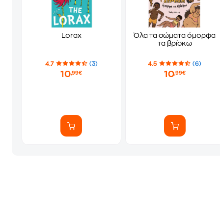
Lorax
Όλα τα σώματα όμορφα
τα βρίσκω
4.7
(3)
4.5
(6)
10
10
,99€
,99€