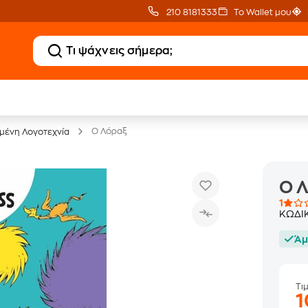
210 8181333
Το Wallet μου
20 € Public επιστροφή
Δωρεάν Μεταφορικ
με Snappi
με Public+ Delivery
Ο Λόραξ
ένη Λογοτεχνία
Ο 
1
ΚΩΔΙ
Άμ
Τι