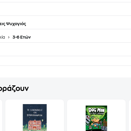
ις Ψυχογιός
κία
3-6 Ετών
γοράζουν