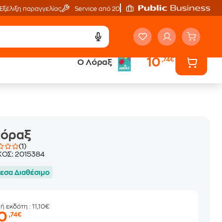
Εξέλιξη παραγγελίας
Service από 20'
10
,74€
Ο Λόραξ
ά
Έλα στον κόσμο
των ηχητικών βιβλίων
Λόραξ
(1)
ΚΟΣ:
2015384
εσα Διαθέσιμο
μή εκδότη
: 11,10€
10
,74€