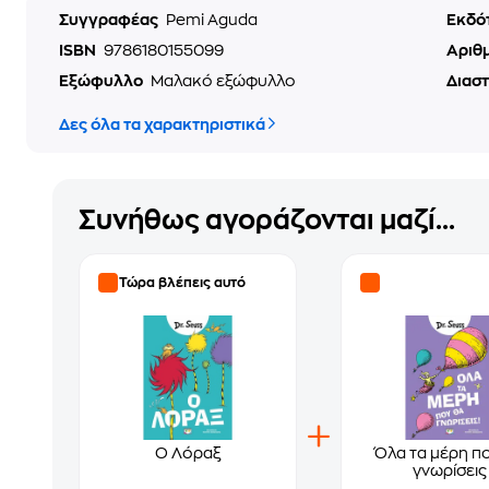
Συγγραφέας
Pemi Aguda
Εκδό
ISBN
9786180155099
Αριθ
Εξώφυλλο
Μαλακό εξώφυλλο
Διασ
Δες όλα τα χαρακτηριστικά
Συνήθως αγοράζονται μαζί...
Τώρα βλέπεις αυτό
Ο Λόραξ
Όλα τα μέρη π
γνωρίσεις