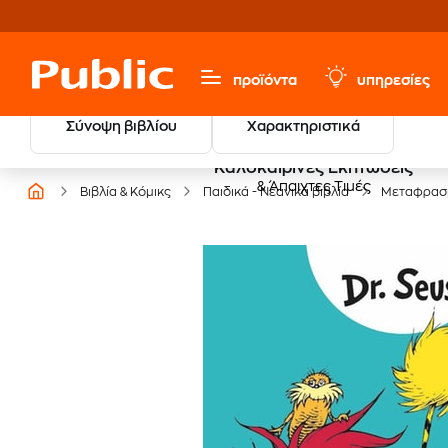
προϊόντα
υπηρεσίες
Σύνοψη βιβλίου
Χαρακτηριστικά
Καλοκαιρινές Εκπτώσεις
& Άπαιχτες Τιμές
Βιβλία & Κόμικς
Παιδικά - Νεανικά βιβλία
Μεταφρασμ