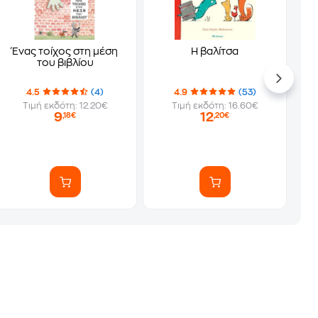
Ένας τοίχος στη μέση
Η βαλίτσα
του βιβλίου
4.5
(4)
4.9
(53)
Τιμή εκδότη: 12.20€
Τιμή εκδότη: 16.60€
9
12
,18€
,20€