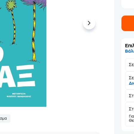
Επι
Βάλ
Σ
Σε
Δι
Σ
Στ
Γι
σμα
Θε